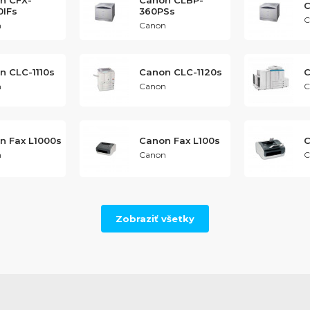
n CFX-
Canon CLBP-
C
0IFs
360PSs
C
n
Canon
n CLC-1110s
Canon CLC-1120s
C
n
Canon
C
n Fax L1000s
Canon Fax L100s
C
n
Canon
C
Zobraziť všetky