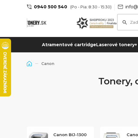
0940 500 540
info@
(Po - Pia: 8:30 - 15:30)
Atramentové cartridge
Laserové tonery
+
Canon
Tonery, 
Canon BIJ-1300
Cano