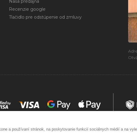
Naša predajňa
Recenzie google
Tlačidlo pre odstúpenie od zmluvy
Adr
Otvá
ne a používaní stránok, na poskytovanie funkcií sociálnych médií a na vyl