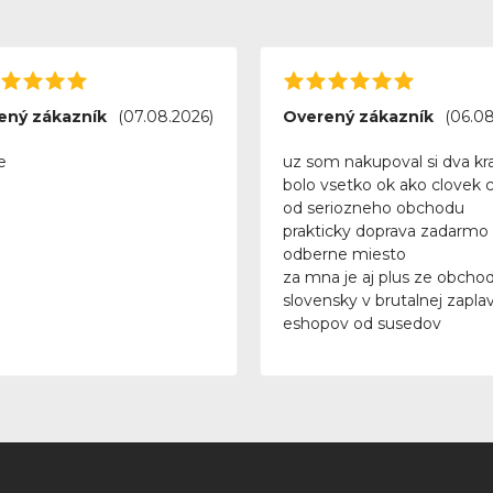
ený zákazník
(07.08.2026)
Overený zákazník
(06.08
e
uz som nakupoval si dva kra
bolo vsetko ok ako clovek 
od seriozneho obchodu
prakticky doprava zadarmo
odberne miesto
za mna je aj plus ze obchod
slovensky v brutalnej zapla
eshopov od susedov