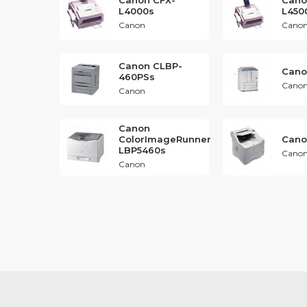
Canon CFX-
Cano
L4000s
L450
Canon
Cano
Canon CLBP-
Cano
460PSs
Cano
Canon
Canon
ColorImageRunner
Cano
LBP5460s
Cano
Canon