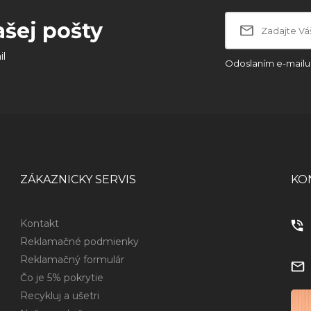
ašej pošty
il
Odoslaním e-mailu 
ZÁKAZNICKY SERVIS
KO
Kontakt
Reklamačné podmienky
Reklamačný formulár
Čo je 5% pokrytie
Recykluj a ušetri