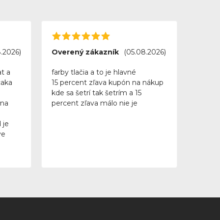
.2026)
Overený zákazník
(05.08.2026)
t a
farby tlačia a to je hlavné
caka
15 percent zľava kupón na nákup
kde sa šetrí tak šetrím a 15
 na
percent zľava málo nie je
 je
ve