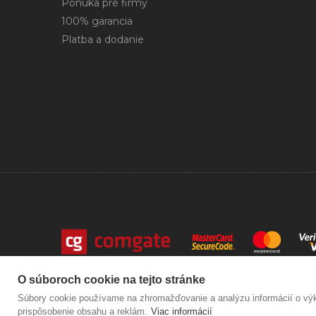
Ponuka pre firmy
100% garancia
Platba a dodanie
Copyright © 2026 mojetonery.sk Všetky práva vyhradené
O súboroch cookie na tejto stránke
eshop na mieru
vytvorilo
vibration.sk
Súbory cookie používame na zhromažďovanie a analýzu informácií o výko
prispôsobenie obsahu a reklám.
Viac informácií