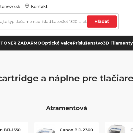
tonezo.sk
Kontakt
Hľadať
 TONER ZADARMO
Optické valce
Príslušenstvo
3D Filamenty
cartridge a náplne pre tlačia
Atramentová
n BIJ-1350
Canon BIJ-2300
C