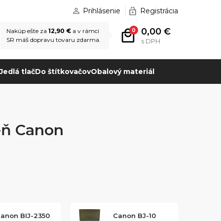
Prihlásenie
Registrácia
0,00 €
0
Nakúp ešte za
12,90 €
a v rámci
SR máš dopravu tovaru zdarma.
s DPH
Jedlá tlač
Do štítkovačov
Obalový materiál
reň Canon
anon BIJ-2350
Canon BJ-10