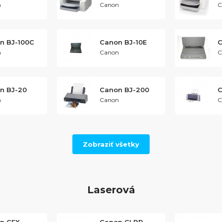
n
Canon
C
n BJ-100C
Canon BJ-10E
C
n
Canon
C
n BJ-20
Canon BJ-200
C
n
Canon
C
Zobraziť všetky
Laserová