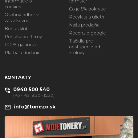
Informácie o
formulár
cookies
Čo je 5% pokrytie
Osobný odber v
Recykluj a ušetri
zásielkovni
Naša predajňa
Bonus klub
Recenzie google
Ponuka pre firmy
Tlačidlo pre
100% garancia
odstúpenie od
Platba a dodanie
zmluvy
KONTAKTY
0940 500 540
(Po - Pia: 8:30 - 15:30)
info@tonezo.sk