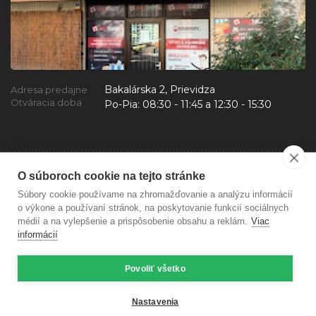
Bakalárska 2, Prievidza
Adresa predajne
Otváracia doba
Po-Pia:
08:30 - 11:45 a 12:30 - 15:30
O súboroch cookie na tejto stránke
Súbory cookie používame na zhromažďovanie a analýzu informácií
o výkone a používaní stránok, na poskytovanie funkcií sociálnych
médií a na vylepšenie a prispôsobenie obsahu a reklám.
Viac
informácií
Povoliť všetko
Copyright © 2026 mojetonery.sk Všetky práva vyhradené
eshop na mieru
vytvorilo
vibration.sk
Nastavenia