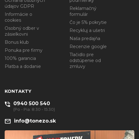
Ochrana osobných
podmienky
údajov GDPR
Reklamačný
Informácie o
formulár
cookies
Čo je 5% pokrytie
Osobný odber v
Recykluj a ušetri
zásielkovni
Naša predajňa
Bonus klub
Recenzie google
Ponuka pre firmy
Tlačidlo pre
100% garancia
odstúpenie od
Platba a dodanie
zmluvy
KONTAKTY
0940 500 540
(Po - Pia: 8:30 - 15:30)
info@tonezo.sk