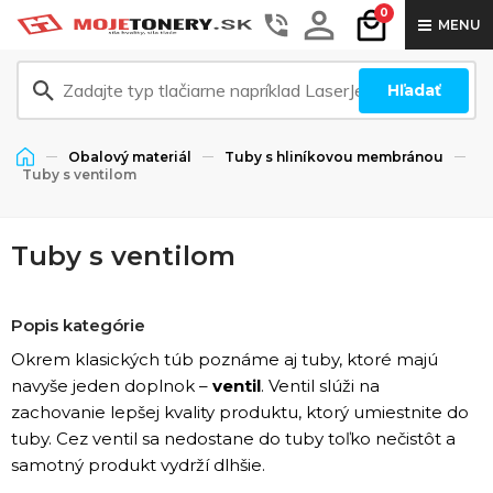
0
MENU
Hľadať
Obalový materiál
Tuby s hliníkovou membránou
Tuby s ventilom
Tuby s ventilom
Popis kategórie
Okrem klasických túb poznáme aj tuby, ktoré majú
navyše jeden doplnok –
ventil
. Ventil slúži na
zachovanie lepšej kvality produktu, ktorý umiestnite do
tuby. Cez ventil sa nedostane do tuby toľko nečistôt a
samotný produkt vydrží dlhšie.