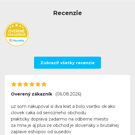
73x120 mm
a
99x160 mm
. Keď si vyberiete
Recenzie
požadovanú veľkosť, môžete sa zamerať na výber farby.
K dispozícií máte základné farby –
čiernu
a
bielu
. Zaujať
vás môže aj
prírodná eko
farba.
Zobraziť všetky recenzie
Overený zákazník
(06.08.2026)
uz som nakupoval si dva krat a bolo vsetko ok ako
clovek caka od seriozneho obchodu
prakticky doprava zadarmo na odberne miesto
za mna je aj plus ze obchod je slovensky v brutalnej
zaplave eshopov od susedov