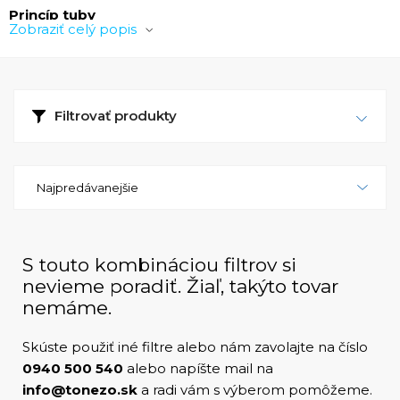
Princíp tuby
Zobraziť celý popis
Po tom, ako si otvoríte tubu zo spodnej strany, tubu
naplníte a uzatvoríte. Uzatvorenú časť položíte na
horúcu platňu, kde zafixujete uzatvorenie. Celý proces
Filtrovať produkty
robíte zo spodnej časti tuby – plníte
cez dno
. Ak
budete chcieť tubu otvoriť, musíte strhnúť hliníkovú
membránu. Potom budete môcť bez problémov využiť
surovinu vo vnútri tuby.
Najpredávanejšie
Tuba je odolná
Tuby s ventilom (ale aj bez neho) sú odolné voči
S touto kombináciou filtrov si
mechanickému poškodeniu, voči vode a iným
nevieme poradiť. Žiaľ, takýto tovar
tekutinám a tiež voči vzduchu. Správne uzatvorená
nemáme.
nádoba zabezpečí vhodné uskladňujúce prostredie.
Skúste použiť iné filtre alebo nám zavolajte na číslo
Rôzne varianty
0940 500 540
alebo napíšte mail na
info@tonezo.sk
a radi vám s výberom pomôžeme.
Na výber máte dve tuby s ventilom a to vo veľkostiach