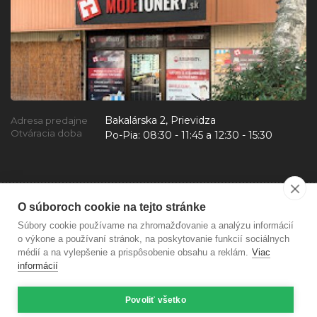
Bakalárska 2, Prievidza
Adresa predajne
Otváracia doba
Po-Pia:
08:30 - 11:45 a 12:30 - 15:30
O súboroch cookie na tejto stránke
Súbory cookie používame na zhromažďovanie a analýzu informácií
o výkone a používaní stránok, na poskytovanie funkcií sociálnych
médií a na vylepšenie a prispôsobenie obsahu a reklám.
Viac
informácií
Povoliť všetko