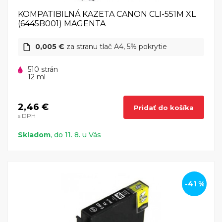
KOMPATIBILNÁ KAZETA CANON CLI-551M XL
(6445B001) MAGENTA
0,005 €
za stranu tlač A4, 5% pokrytie
510 strán
12 ml
2,46 €
Pridať do košíka
s DPH
Skladom
, do 11. 8. u Vás
-41 %