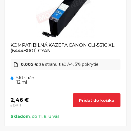
KOMPATIBILNÁ KAZETA CANON CLI-551C XL
(6444B001) CYAN
0,005 €
za stranu tlač A4, 5% pokrytie
510 strán
12 ml
2,46 €
Pridať do košíka
s DPH
Skladom
, do 11. 8. u Vás