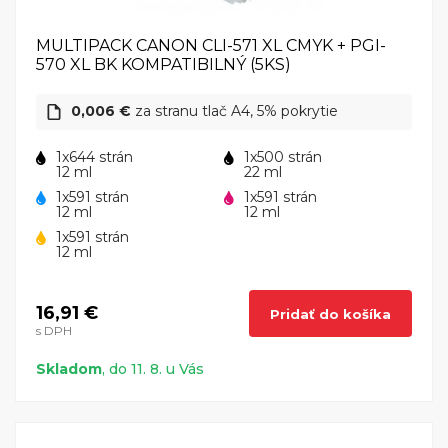
MULTIPACK CANON CLI-571 XL CMYK + PGI-
570 XL BK KOMPATIBILNÝ (5KS)
0,006 €
za stranu tlač A4, 5% pokrytie
1x644 strán
1x500 strán
12 ml
22 ml
1x591 strán
1x591 strán
12 ml
12 ml
1x591 strán
12 ml
16,91 €
Pridať do košíka
s DPH
Skladom
, do 11. 8. u Vás