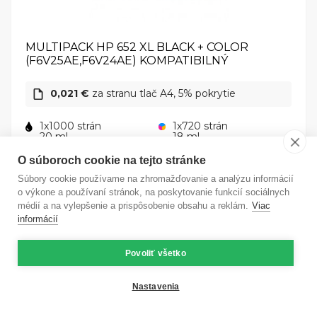
MULTIPACK HP 652 XL BLACK + COLOR
(F6V25AE,F6V24AE) KOMPATIBILNÝ
0,021 €
za stranu tlač A4, 5% pokrytie
1x1000 strán
1x720 strán
20 ml
18 ml
O súboroch cookie na tejto stránke
35,77 €
Súbory cookie používame na zhromažďovanie a analýzu informácií
Pridať do košíka
o výkone a používaní stránok, na poskytovanie funkcií sociálnych
s DPH
médií a na vylepšenie a prispôsobenie obsahu a reklám.
Viac
Skladom
, do 11. 8. u Vás
informácií
Povoliť všetko
Nastavenia