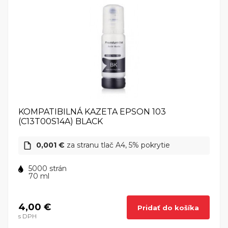
KOMPATIBILNÁ KAZETA EPSON 103
(C13T00S14A) BLACK
0,001 €
za stranu tlač A4, 5% pokrytie
5000 strán
70 ml
4,00 €
Pridať do košíka
s DPH