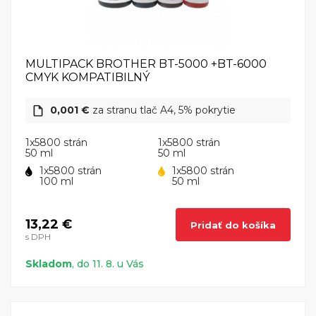
MULTIPACK BROTHER BT-5000 +BT-6000
CMYK KOMPATIBILNÝ
0,001 €
za stranu tlač A4, 5% pokrytie
1x5800 strán
1x5800 strán
50 ml
50 ml
1x5800 strán
1x5800 strán
100 ml
50 ml
13,22 €
Pridať do košíka
s DPH
Skladom
, do 11. 8. u Vás