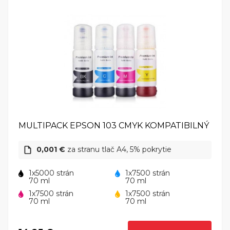
ponúkajú porovnateľnú kvalitu tlače, ako originálne
náplne.
Favoritom môžu byť výhodné balenia
Výhodné balenia predstavujú unikátnu možnosť, ako si
efektívne znížiť náklady na tlač. S výhodným balením
často dostanete 2 alebo 3 náplne zadarmo, takže si
rozhodne nenechajte ujsť takúto príležitosť. Stačí si iba
vybrať. Ak je vašou prioritou snaha ušetriť, do úvahy
zoberte tiež plniteľné cartridge a CISS jednotky.
MULTIPACK EPSON 103 CMYK KOMPATIBILNÝ
0,001 €
za stranu tlač A4, 5% pokrytie
1x5000 strán
1x7500 strán
70 ml
70 ml
1x7500 strán
1x7500 strán
70 ml
70 ml