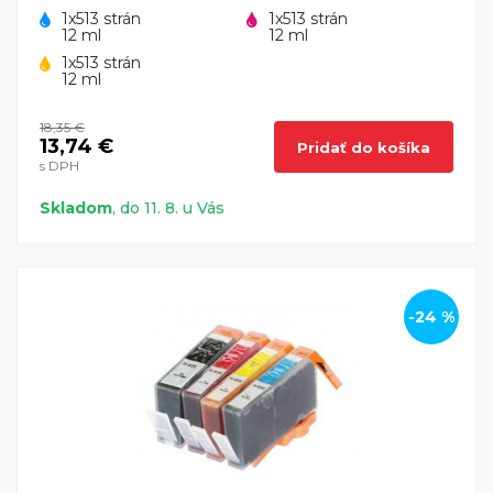
1x513 strán
1x513 strán
12 ml
12 ml
1x513 strán
12 ml
18,35 €
13,74 €
Pridať do košíka
s DPH
Skladom
, do 11. 8. u Vás
-24 %