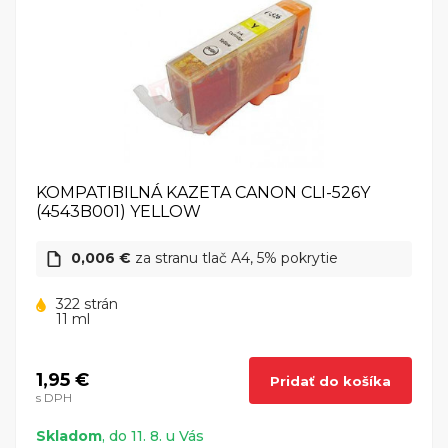
KOMPATIBILNÁ KAZETA CANON CLI-526Y
(4543B001) YELLOW
0,006 €
za stranu tlač A4, 5% pokrytie
322 strán
11 ml
1,95 €
Pridať do košíka
s DPH
Skladom
, do 11. 8. u Vás