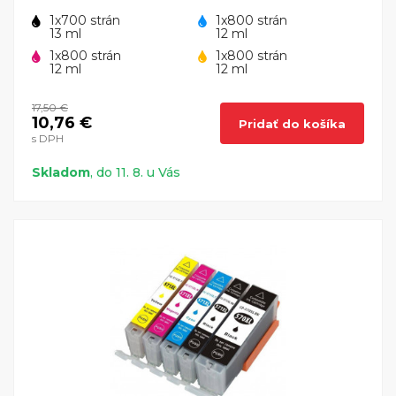
1x700 strán
1x800 strán
13 ml
12 ml
1x800 strán
1x800 strán
12 ml
12 ml
17,50 €
10,76 €
Pridať do košíka
s DPH
Skladom
, do 11. 8. u Vás