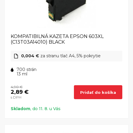
KOMPATIBILNÁ KAZETA EPSON 603XL
(C13T03A14010) BLACK
0,004 €
za stranu tlač A4, 5% pokrytie
700 strán
13 ml
4,90 €
2,89 €
Pridať do košíka
s DPH
Skladom
, do 11. 8. u Vás