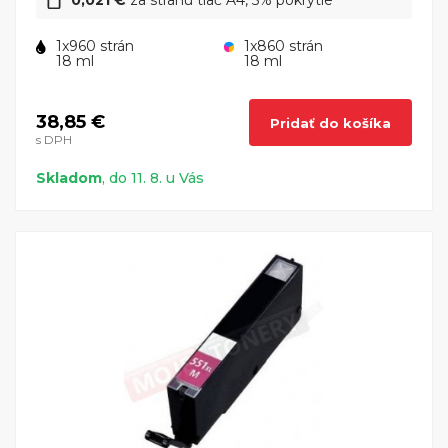
0,021 €
za stranu tlač A4, 5% pokrytie
1x960 strán
1x860 strán
18 ml
18 ml
38,85 €
Pridať do košíka
s DPH
Skladom
, do 11. 8. u Vás