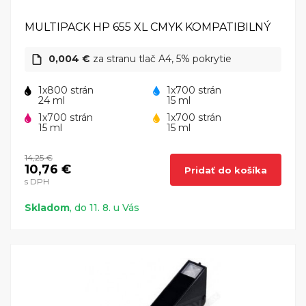
MULTIPACK HP 655 XL CMYK KOMPATIBILNÝ
0,004 €
za stranu tlač A4, 5% pokrytie
1x800 strán
1x700 strán
24 ml
15 ml
1x700 strán
1x700 strán
15 ml
15 ml
14,25 €
10,76 €
Pridať do košíka
s DPH
Skladom
, do 11. 8. u Vás