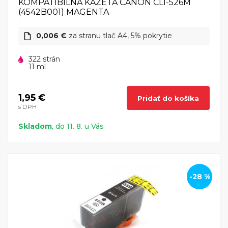
KOMPATIBILNÁ KAZETA CANON CLI-526M
(4542B001) MAGENTA
0,006 €
za stranu tlač A4, 5% pokrytie
322 strán
11 ml
1,95 €
Pridať do košíka
s DPH
Skladom
, do 11. 8. u Vás
-28 %