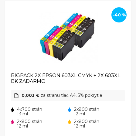
-40 %
BIGPACK 2X EPSON 603XL CMYK + 2X 603XL
BK ZADARMO
0,003 €
za stranu tlač A4, 5% pokrytie
4x700 strán
2x800 strán
13 ml
12 ml
2x800 strán
2x800 strán
12 ml
12 ml