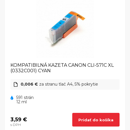
KOMPATIBILNÁ KAZETA CANON CLI-571C XL
(0332C001) CYAN
0,006 €
za stranu tlač A4, 5% pokrytie
591 strán
12 ml
3,59 €
Pridať do košíka
s DPH