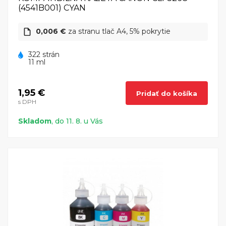
(4541B001) CYAN
0,006 €
za stranu tlač A4, 5% pokrytie
322 strán
11 ml
1,95 €
Pridať do košíka
s DPH
Skladom
, do 11. 8. u Vás