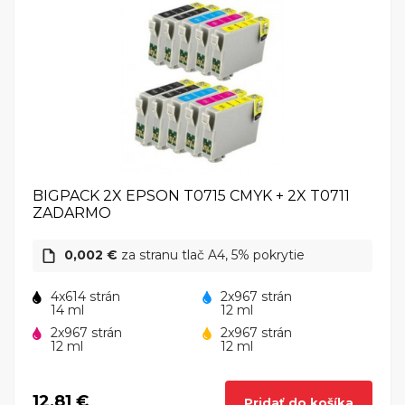
BIGPACK 2X EPSON T0715 CMYK + 2X T0711
ZADARMO
0,002 €
za stranu tlač A4, 5% pokrytie
4x614 strán
2x967 strán
14 ml
12 ml
2x967 strán
2x967 strán
12 ml
12 ml
12,81 €
Pridať do košíka