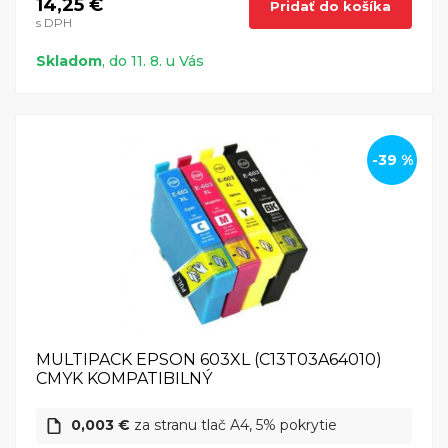
14,25 €
Pridať do košíka
s DPH
Skladom
, do 11. 8. u Vás
-39 %
MULTIPACK EPSON 603XL (C13T03A64010)
CMYK KOMPATIBILNÝ
0,003 €
za stranu tlač A4, 5% pokrytie