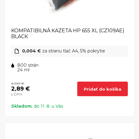
KOMPATIBILNÁ KAZETA HP 655 XL (CZ109AE)
BLACK
0,004 €
za stranu tlač A4, 5% pokrytie
800 strán
24 ml
4,00 €
2,89 €
Pridať do košíka
s DPH
Skladom
, do 11. 8. u Vás