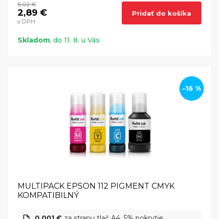
5,02 €
2,89 €
Pridať do košíka
s DPH
Skladom
, do 11. 8. u Vás
-16 %
MULTIPACK EPSON 112 PIGMENT CMYK
KOMPATIBILNÝ
0,001 €
za stranu tlač A4, 5% pokrytie