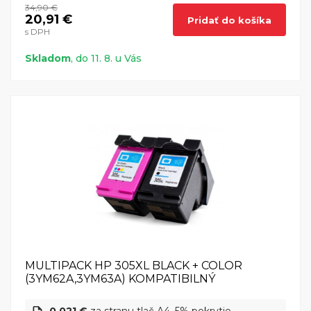
34,90 €
20,91 €
Pridať do košíka
s DPH
Skladom
, do 11. 8. u Vás
MULTIPACK HP 305XL BLACK + COLOR
(3YM62A,3YM63A) KOMPATIBILNÝ