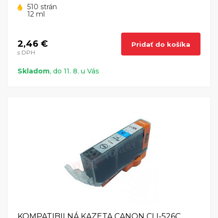
510 strán
12 ml
2,46 €
Pridať do košíka
s DPH
Skladom
, do 11. 8. u Vás
KOMPATIBILNÁ KAZETA CANON CLI-526C