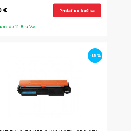
0 €
Pridať do košíka
dom
, do 11. 8. u Vás
-15 %