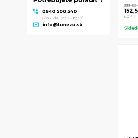
Potrebujete poradiť ?
233,60
152,
0940 500 540
s DPH
(Po - Pia: 8:30 - 15:30)
info@tonezo.sk
Skla