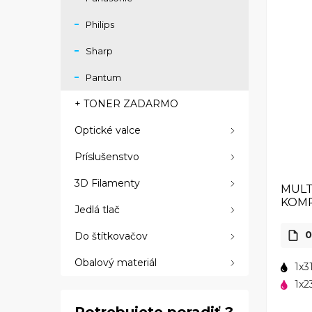
Philips
Sharp
Pantum
+ TONER ZADARMO
Optické valce
Príslušenstvo
3D Filamenty
MULT
KOMP
Jedlá tlač
0
Do štítkovačov
Obalový materiál
1x3
1x2