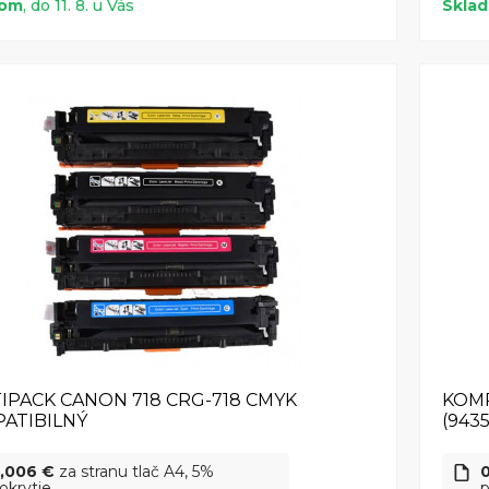
dom
, do 11. 8. u Vás
Skla
IPACK CANON 718 CRG-718 CMYK
KOMP
ATIBILNÝ
(943
,006 €
za stranu tlač A4, 5%
okrytie
p