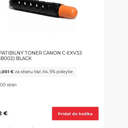
ATIBILNÝ TONER CANON C-EXV33
5B002) BLACK
,001 €
za stranu tlač A4, 5% pokrytie
00 strán
2 €
Pridať do košíka