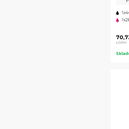
1x4
1x2
70,7
s DPH
Skla