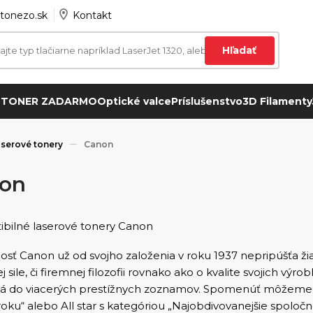
tonezo.sk
Kontakt
Hľadať
 TONER ZADARMO
Optické valce
Príslušenstvo
3D Filamenty
serové tonery
Canon
on
bilné laserové tonery Canon
osť Canon už od svojho založenia v roku 1937 nepripúšťa ži
j sile, či firemnej filozofii rovnako ako o kvalite svojich v
á do viacerých prestížnych zoznamov. Spomenúť môžeme B
oku“ alebo All star s kategóriou „Najobdivovanejšie spoločn