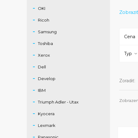
OKI
Laserov
Zobraziť
parametr
Ricoh
nemusím
určenýc
Samsung
Cena
Toshiba
Typ
Xerox
Dell
Develop
Zoradiť:
IBM
Zobrazen
Triumph Adler - Utax
Kyocera
Lexmark
Panasonic