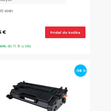
0 strán
5 €
Pridať do košíka
dom
, do 11. 8. u Vás
-58 %