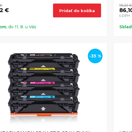
 €
95,22 €
52 €
86,1
Pridať do košíka
s DPH
dom
, do 11. 8. u Vás
Skla
-35 %