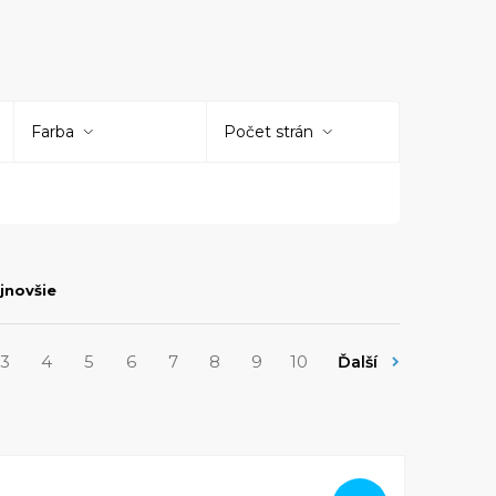
 predchodkýň a disponujú vynikajúcimi
j tlače. O vynikajúcej kvalite tlače sa však
fekt dosiahnete použitím kompatibilných tonerov
rov je výrazne atraktívnejšia cena
.
Farba
Počet strán
jnovšie
3
4
5
6
7
8
9
10
Ďalší