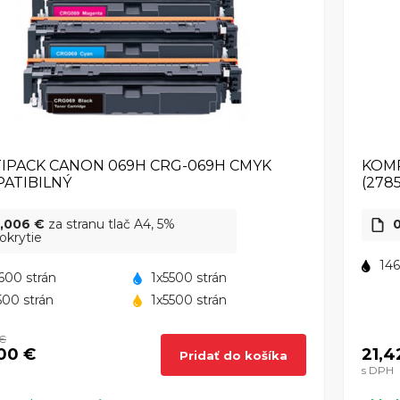
IPACK CANON 069H CRG-069H CMYK
KOMP
ATIBILNÝ
(278
,006 €
za stranu tlač A4, 5%
0
okrytie
146
600 strán
1x5500 strán
500 strán
1x5500 strán
 €
00 €
21,4
Pridať do košíka
s DPH