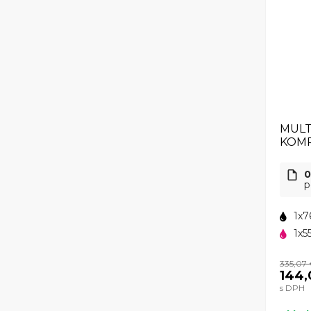
MULT
KOMP
0
p
1x7
1x5
335,07
144,
s DPH