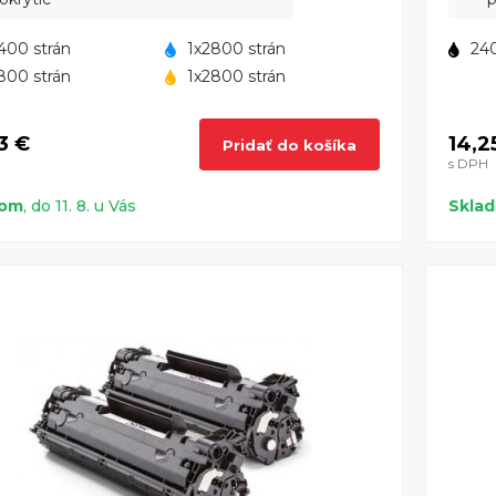
400 strán
1x2800 strán
240
800 strán
1x2800 strán
3 €
14,2
Pridať do košíka
s DPH
dom
, do 11. 8. u Vás
Skla