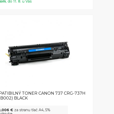
dom
, do 11. 8. u Vás
ATIBILNÝ TONER CANON 737 CRG-737H
5B002) BLACK
0,006 €
za stranu tlač A4, 5%
okrytie