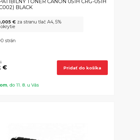
ATIBILNÝ TONER CANON 051H CRG-051H
9C002) BLACK
0,005 €
za stranu tlač A4, 5%
okrytie
0 strán
€
2 €
Pridať do košíka
dom
, do 11. 8. u Vás