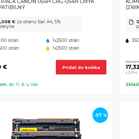
IPACK CANON 054H CRG-054H CMYK
KOMP
ATIBILNÝ
(216
,008 €
za stranu tlač A4, 5%
okrytie
p
100 strán
1x2500 strán
350
500 strán
1x2500 strán
20,40 
0 €
17,3
Pridať do košíka
s DPH
dom
, do 11. 8. u Vás
Skla
-57 %