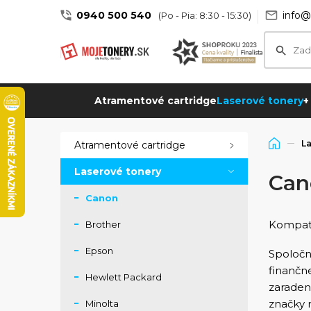
0940 500 540
info@
(Po - Pia: 8:30 - 15:30)
Atramentové cartridge
Laserové tonery
+
La
Atramentové cartridge
Laserové tonery
Can
Canon
Kompati
Brother
Epson
Spoločn
finančne
Hewlett Packard
zaraden
značky r
Minolta