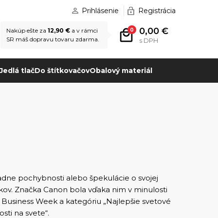
Prihlásenie
Registrácia
0,00 €
0
Nakúp ešte za
12,90 €
a v rámci
SR máš dopravu tovaru zdarma.
s DPH
Jedlá tlač
Do štítkovačov
Obalový materiál
adne pochybnosti alebo špekulácie o svojej
ýrobkov. Značka Canon bola vďaka nim v minulosti
usiness Week a kategóriu „Najlepšie svetové
osti na svete“.