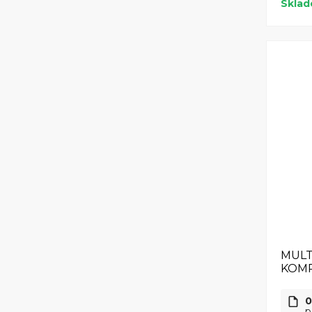
Skla
MULT
KOMP
0
p