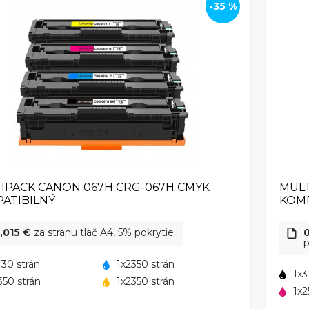
-35 %
IPACK CANON 067H CRG-067H CMYK
MULT
ATIBILNÝ
KOMP
,015 €
za stranu tlač A4, 5% pokrytie
p
130 strán
1x2350 strán
1x3
350 strán
1x2350 strán
1x2