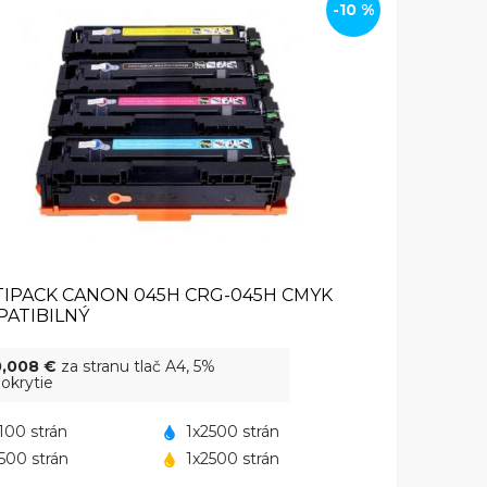
-10 %
IPACK CANON 045H CRG-045H CMYK
ATIBILNÝ
0,008 €
za stranu tlač A4, 5%
okrytie
100 strán
1x2500 strán
500 strán
1x2500 strán