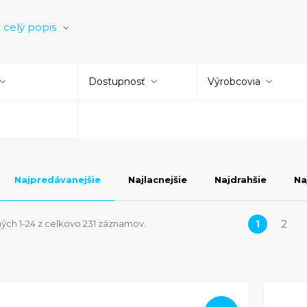
é tlačiarne Canon
samozrejme kráčajú v šľapajach svojich
 celý popis
ami, ktoré sú zárukou ostrej, detailnej a farebne hodnoverne
e baviť iba v súvislosti s originálnymi tonermi. Rovnaký e
h pre tento model. Vítaným
bonusom kompatibilných tone
Dostupnosť
Výrobcovia
Najpredávanejšie
Najlacnejšie
Najdrahšie
Na
1
2
ých 1-24 z celkovo 231 záznamov.