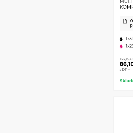
MULT
KOMP
0
p
1x3
1x2
133,15 €
86,1
s DPH
Skla