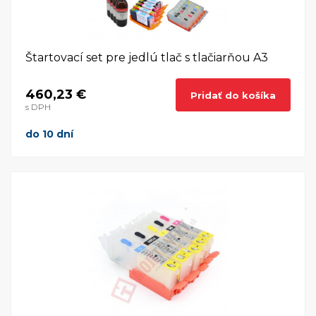
Štartovací set pre jedlú tlač s tlačiarňou A3
460,23 €
Pridať do košíka
s DPH
do 10 dní