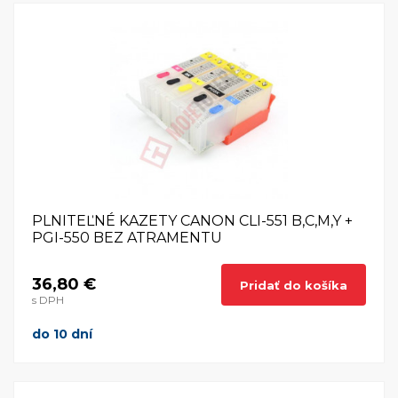
PLNITEĽNÉ KAZETY CANON CLI-551 B,C,M,Y +
PGI-550 BEZ ATRAMENTU
36,80 €
Pridať do košíka
s DPH
do 10 dní