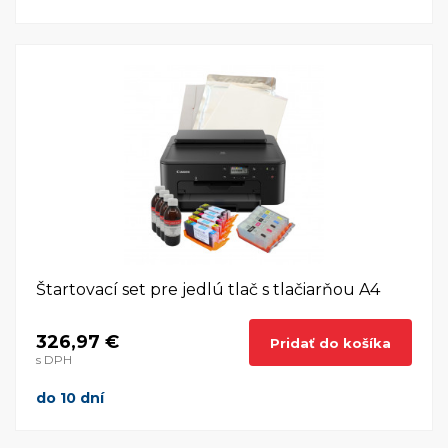
Štartovací set pre jedlú tlač s tlačiarňou A4
326,97 €
Pridať do košíka
s DPH
do 10 dní