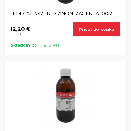
ponuke si môžete vybrať
jedlé atramenty vo
viacerých farbách
, a v objeme 100 ml alebo 250 ml.
JEDLÝ ATRAMENT CANON MAGENTA 100ML
Pri výbere si dôkladne pozrite, pre ktoré konkrétne
tlačiarne je jedlý atrament vhodný.
12,20 €
Pridať do košíka
s DPH
Skladom
, do 11. 8. u Vás