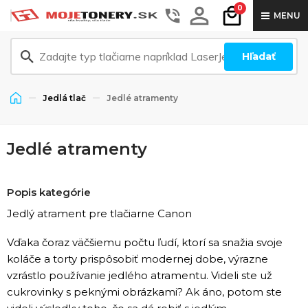
0
MENU
Hľadať
Jedlá tlač
Jedlé atramenty
Jedlé atramenty
Popis kategórie
Jedlý atrament pre tlačiarne Canon
Vďaka čoraz väčšiemu počtu ľudí, ktorí sa snažia svoje
koláče a torty prispôsobiť modernej dobe, výrazne
vzrástlo používanie jedlého atramentu. Videli ste už
cukrovinky s peknými obrázkami? Ak áno, potom ste