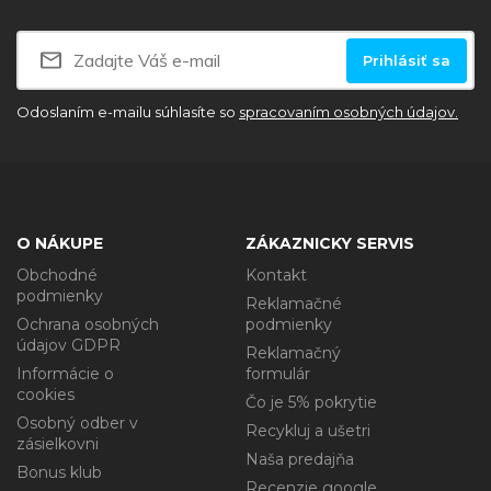
Prihlásiť sa
Odoslaním e-mailu súhlasíte so
spracovaním osobných údajov.
O NÁKUPE
ZÁKAZNICKY SERVIS
Obchodné
Kontakt
podmienky
Reklamačné
Ochrana osobných
podmienky
údajov GDPR
Reklamačný
Informácie o
formulár
cookies
Čo je 5% pokrytie
Osobný odber v
Recykluj a ušetri
zásielkovni
Naša predajňa
Bonus klub
Recenzie google