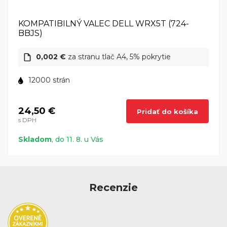
KOMPATIBILNÝ VALEC DELL WRX5T (724-
BBJS)
0,002 €
za stranu tlač A4, 5% pokrytie
12000 strán
24,50 €
Pridať do košíka
s DPH
Skladom
, do 11. 8. u Vás
Recenzie