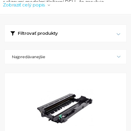
s rôznymi modelmi tlačiarní DELL, čo zaručuje
Zobraziť celý popis
jednoduchú inštaláciu a bezproblémovú prevádzku. S
týmito kompatibilnými optickými valcami dosiahnete
ostré, čisté výtlačky s jasnými farbami a konzistentným
výkonom pri každej tlačovej úlohe.
Filtrovať produkty
Najpredávanejšie