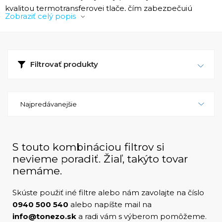
kvalitou termotransferovej tlače, čím zabezpečujú
Zobraziť celý popis
dlhodobú a spoľahlivú identifikáciu produktov v
náročných podmienkach.
Čo sú Plastové Termotransferové Etikety?
Filtrovať produkty
Tieto etikety sú vyrobené zo syntetických materiálov
ako polypropylén, polyester alebo vinyl, ktoré
poskytujú vysokú odolnosť voči vode, chemikáliám a
Najpredávanejšie
mechanickému poškodeniu. Tlač sa realizuje pomocou
termotransferovej tlačiarne, ktorá využíva
termotransferovú pásku na prenesenie atramentu na
povrch etikety. Výsledkom je ostrý a trvanlivý tlačový
S touto kombináciou filtrov si
výstup, odolný voči oderu a vyblednutiu.
nevieme poradiť. Žiaľ, takýto tovar
nemáme.
Plastové termotransferové etikety poskytujú robustné a
spoľahlivé riešenie pre dlhodobé označovanie v
Skúste použiť iné filtre alebo nám zavolajte na číslo
náročných podmienkach. Ich kombinácia odolnosti a
0940 500 540
alebo napíšte mail na
vysokej kvality tlače zaručuje, že vaše produkty budú
info@tonezo.sk
a radi vám s výberom pomôžeme.