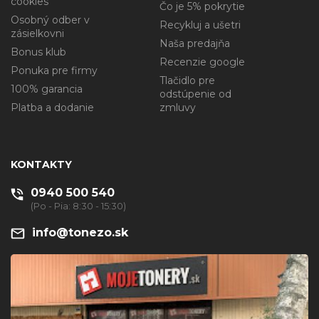
cookies
Čo je 5% pokrytie
Osobný odber v
Recykluj a ušetri
zásielkovni
Naša predajňa
Bonus klub
Recenzie google
Ponuka pre firmy
Tlačidlo pre
100% garancia
odstúpenie od
Platba a dodanie
zmluvy
KONTAKTY
0940 500 540
(Po - Pia: 8:30 - 15:30)
info@tonezo.sk