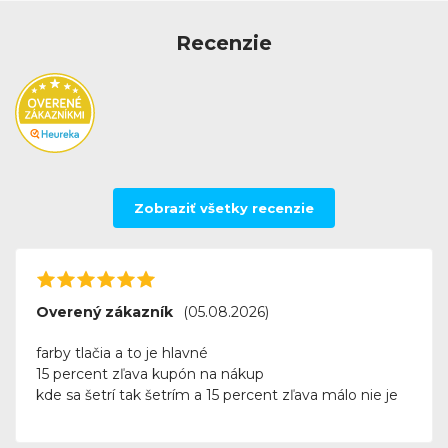
správne a trvalo označené, čím zvýšia efektivitu a
bezpečnosť vo vašom podnikaní.
Recenzie
Zobraziť všetky recenzie
Overený zákazník
(05.08.2026)
farby tlačia a to je hlavné
15 percent zľava kupón na nákup
kde sa šetrí tak šetrím a 15 percent zľava málo nie je