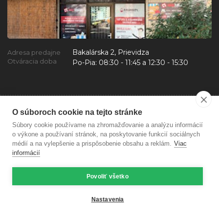
Bakalárska 2, Prievidza
Adresa predajne
Otváracia doba
Po-Pia:
08:30 - 11:45 a 12:30 - 15:30
O súboroch cookie na tejto stránke
Súbory cookie používame na zhromažďovanie a analýzu informácií
o výkone a používaní stránok, na poskytovanie funkcií sociálnych
médií a na vylepšenie a prispôsobenie obsahu a reklám.
Viac
informácií
Povoliť všetko
Copyright © 2026 mojetonery.sk Všetky práva vyhradené
eshop na mieru
vytvorilo
vibration.sk
Nastavenia