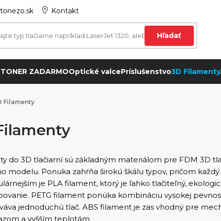
tonezo.sk
Kontakt
Hľadať
 TONER ZADARMO
Optické valce
Príslušenstvo
3D Filamenty
 Filamenty
Filamenty
ty do 3D tlačiarní sú základným materiálom pre FDM 3D tlač,
 modelu. Ponuka zahŕňa širokú škálu typov, pričom každý má
árnejším je PLA filament, ktorý je ľahko tlačiteľný, ekologic
povanie. PETG filament ponúka kombináciu vysokej pevnosti,
ováva jednoduchú tlač. ABS filament je zas vhodný pre mec
razom a vyšším teplotám.