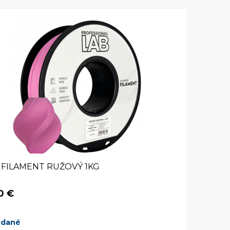
 FILAMENT RUŽOVÝ 1KG
0 €
edané