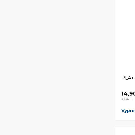
PLA+
14,9
s DPH
Vypr