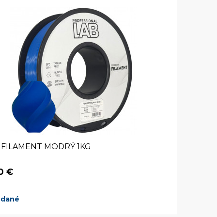
 FILAMENT MODRÝ 1KG
0 €
edané