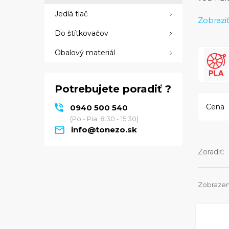
Jedlá tlač
Pre špec
Zobraziť
nylon f
Do štítkovačov
farbách
Obalový materiál
materiál
profesi
Potrebujete poradiť ?
Cena
0940 500 540
(Po - Pia: 8:30 - 15:30)
info@tonezo.sk
Zoradiť:
Zobrazený