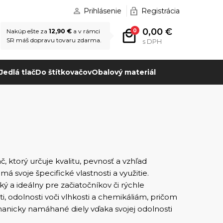
Prihlásenie
Registrácia
0,00 €
0
Nakúp ešte za
12,90 €
a v rámci
SR máš dopravu tovaru zdarma.
s DPH
Jedlá tlač
Do štítkovačov
Obalový materiál
 ktorý určuje kvalitu, pevnosť a vzhľad
 svoje špecifické vlastnosti a využitie.
ký a ideálny pre začiatočníkov či rýchle
 odolnosti voči vlhkosti a chemikáliám, pričom
hanicky namáhané diely vďaka svojej odolnosti