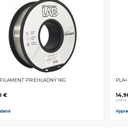
 FILAMENT PRIEHĽADNÝ 1KG
PLA+
0 €
14,9
s DPH
edané
Vypr