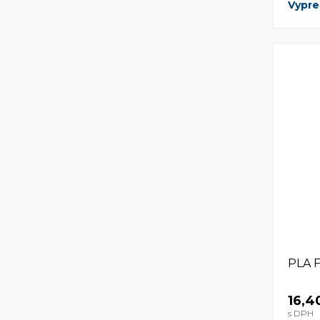
Vypr
PLA 
16,4
s DPH