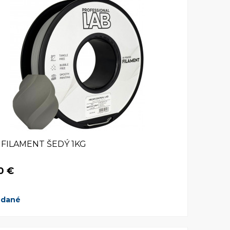
 FILAMENT ŠEDÝ 1KG
0 €
edané