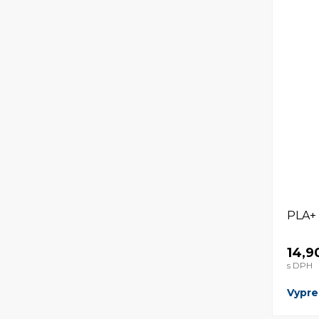
PLA+
14,9
s DPH
Vypr