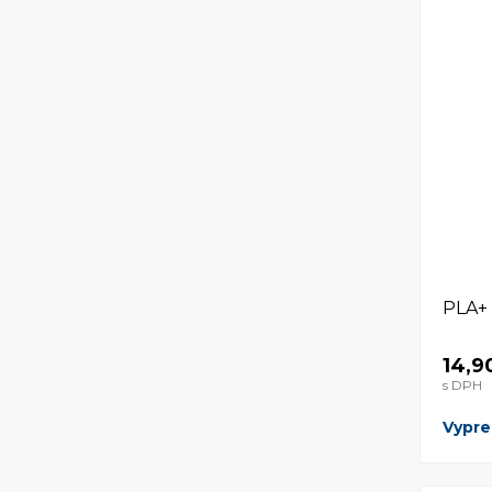
PLA+
14,9
s DPH
Vypr