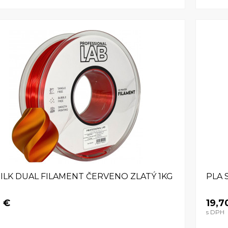
SILK DUAL FILAMENT ČERVENO ZLATÝ 1KG
PLA 
0 €
19,7
s DPH