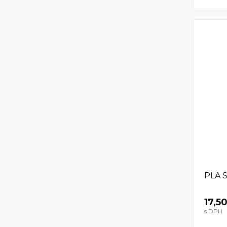
PLA 
17,5
s DPH