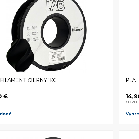
 FILAMENT ČIERNY 1KG
PLA+
0 €
14,9
s DPH
edané
Vypr