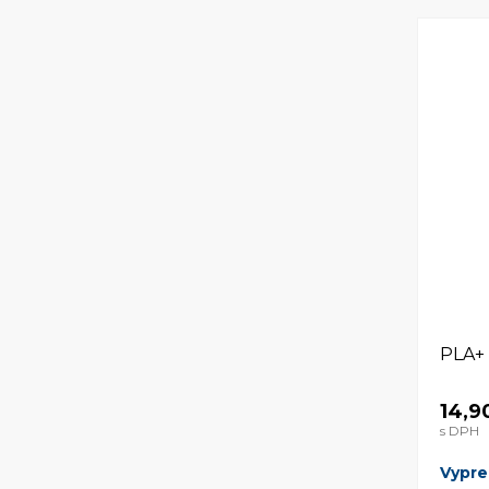
PLA+
14,9
s DPH
Vypr