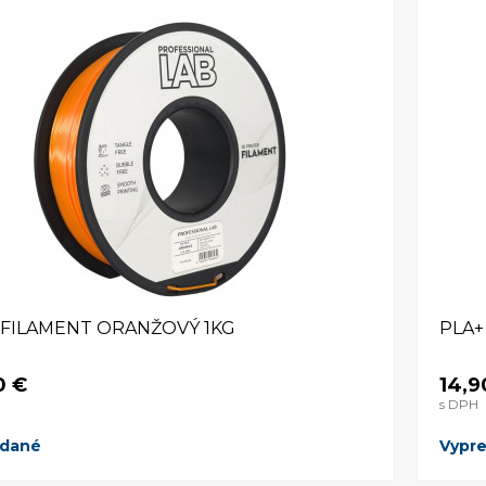
 FILAMENT ORANŽOVÝ 1KG
PLA+
0 €
14,9
s DPH
edané
Vypr