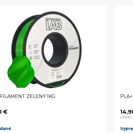
 FILAMENT ZELENÝ 1KG
PLA+
0 €
14,9
s DPH
edané
Vypr