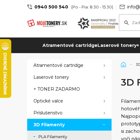
0940 500 540
info@
(Po - Pia: 8:30 - 15:30)
Atramentové cartridge
Laserové tonery
+
3D
Atramentové cartridge
Laserové tonery
3D 
+ TONER ZADARMO
Optické valce
Filamen
hotového
Príslušenstvo
Najpopul
prototy
3D Filamenty
si zach
PLA Filamenty
voči ná