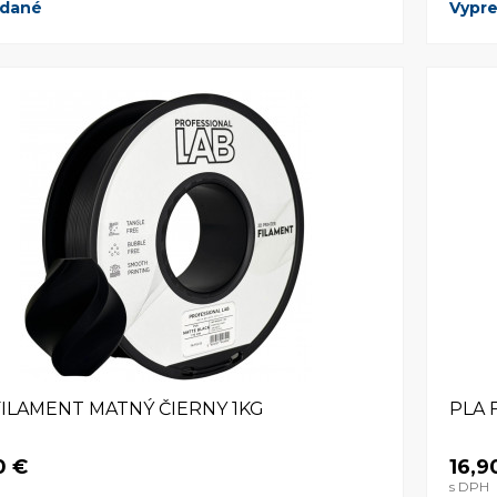
edané
Vypr
FILAMENT MATNÝ ČIERNY 1KG
PLA 
0 €
16,9
s DPH