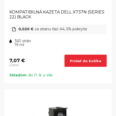
KOMPATIBILNÁ KAZETA DELL X737N (SERIES
22) BLACK
0,020 €
za stranu tlač A4, 5% pokrytie
360 strán
19 ml
7,07 €
Pridať do košíka
s DPH
Skladom
, do 11. 8. u Vás