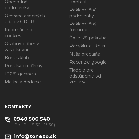
Obchodné
Kontakt
podmienky
Reklamačné
Ochrana osobných
podmienky
údajov GDPR
Reklamačný
Informácie o
formulár
cookies
Čo je 5% pokrytie
Osobný odber v
Recykluj a ušetri
zásielkovni
Naša predajňa
Bonus klub
Recenzie google
Ponuka pre firmy
Tlačidlo pre
100% garancia
odstúpenie od
Platba a dodanie
zmluvy
KONTAKTY
0940 500 540
(Po - Pia: 8:30 - 15:30)
info@tonezo.sk