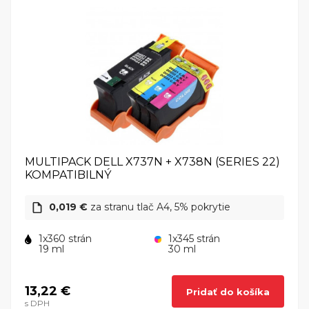
MULTIPACK DELL X737N + X738N (SERIES 22)
KOMPATIBILNÝ
0,019 €
za stranu tlač A4, 5% pokrytie
1x360 strán
1x345 strán
19 ml
30 ml
13,22 €
Pridať do košíka
s DPH