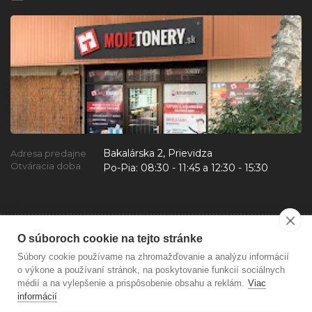
Bakalárska 2, Prievidza
Adresa predajne
Otváracia doba
Po-Pia:
08:30 - 11:45 a 12:30 - 15:30
O súboroch cookie na tejto stránke
Súbory cookie používame na zhromažďovanie a analýzu informácií
o výkone a používaní stránok, na poskytovanie funkcií sociálnych
médií a na vylepšenie a prispôsobenie obsahu a reklám.
Viac
informácií