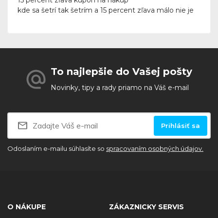
15 percent zľava kupón na nákup
kde sa šetrí tak šetrím a 15 percent zľava málo nie je
To najlepšie do Vašej pošty
Novinky, tipy a rady priamo na Váš e-mail
Prihlásiť sa
Odoslaním e-mailu súhlasíte so
spracovaním osobných údajov.
O NÁKUPE
ZÁKAZNICKY SERVIS