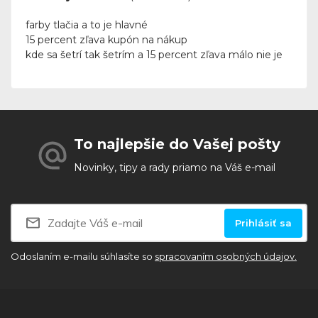
farby tlačia a to je hlavné
15 percent zľava kupón na nákup
kde sa šetrí tak šetrím a 15 percent zľava málo nie je
To najlepšie do Vašej pošty
Novinky, tipy a rady priamo na Váš e-mail
Prihlásiť sa
Odoslaním e-mailu súhlasíte so
spracovaním osobných údajov.