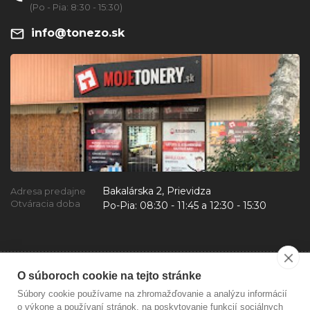
(Po - Pia: 8:30 - 15:30)
info@tonezo.sk
Bakalárska 2, Prievidza
Adresa predajne
Otváracia doba
Po-Pia:
08:30 - 11:45 a 12:30 - 15:30
O súboroch cookie na tejto stránke
Súbory cookie používame na zhromažďovanie a analýzu informácií
o výkone a používaní stránok, na poskytovanie funkcií sociálnych