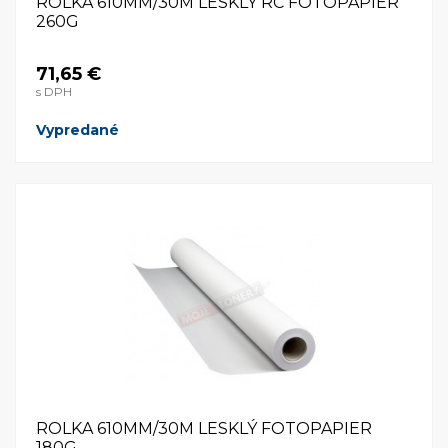
ROLKA 610MM/30M LESKLÝ RC FOTOPAPIER
260G
71,65 €
s DPH
Vypredané
ROLKA 610MM/30M LESKLÝ FOTOPAPIER
180G