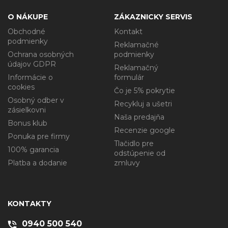
O NÁKUPE
ZÁKAZNICKY SERVIS
Obchodné
Kontakt
podmienky
Reklamačné
Ochrana osobných
podmienky
údajov GDPR
Reklamačný
Informácie o
formulár
cookies
Čo je 5% pokrytie
Osobný odber v
Recykluj a ušetri
zásielkovni
Naša predajňa
Bonus klub
Recenzie google
Ponuka pre firmy
Tlačidlo pre
100% garancia
odstúpenie od
Platba a dodanie
zmluvy
KONTAKTY
0940 500 540