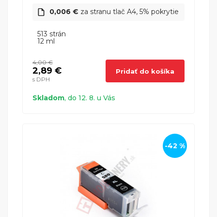
Canon PIXMA TS6350A
0,006 €
za stranu tlač A4, 5% pokrytie
Canon
513 strán
12 ml
Canon PIXMA TS6351A
4,00 €
Canon
2,89 €
Pridať do košíka
s DPH
Skladom
, do 12. 8. u Vás
Canon Pixma TS705
Canon
-42 %
Canon PIXMA TS705A
Canon
Canon Pixma TS8150
Canon