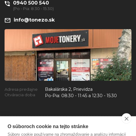
0940 500 540
(Po - Pia: 8:30 - 15:30)
info@tonezo.sk
Bakalárska 2, Prievidza
Adresa predajne
Otváracia doba
Po-Pia:
08:30 - 11:45 a 12:30 - 15:30
O súboroch cookie na tejto stránke
Súbory cookie používame na zhromažďovanie a analýzu informácií