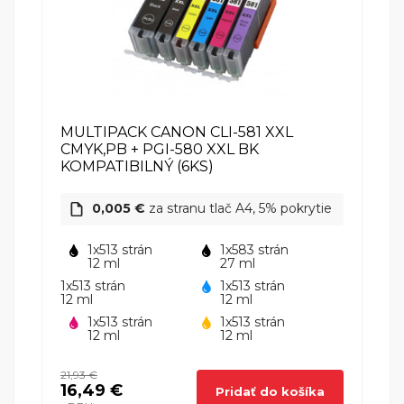
Canon Pixma TS8252
Canon
Canon PIXMA TS8350A
Canon
MULTIPACK CANON CLI-581 XXL
CMYK,PB + PGI-580 XXL BK
KOMPATIBILNÝ (6KS)
Canon Pixma TS8351
Canon
0,005 €
za stranu tlač A4, 5% pokrytie
1x513 strán
1x583 strán
12 ml
27 ml
Canon PIXMA TS8351A
Canon
1x513 strán
1x513 strán
12 ml
12 ml
1x513 strán
1x513 strán
12 ml
12 ml
Canon PIXMA TS8352A
Canon
21,93 €
16,49 €
Pridať do košíka