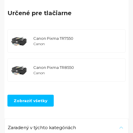
Určené pre tlačiarne
Canon Pixma TR7550
Canon
Canon Pixma TR8550
Canon
Canon Pixma TS6100
Zobraziť všetky
Canon
Canon Pixma TS6150
Zaradený v týchto kategóriách
Canon