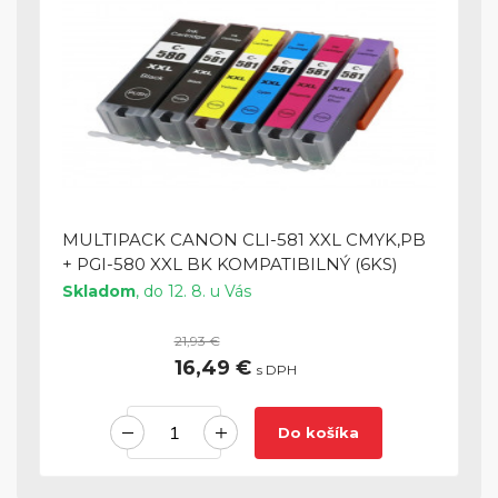
MULTIPACK CANON CLI-581 XXL CMYK,PB
+ PGI-580 XXL BK KOMPATIBILNÝ (6KS)
Skladom
, do 12. 8. u Vás
21,93 €
16,49 €
s DPH
Do košíka