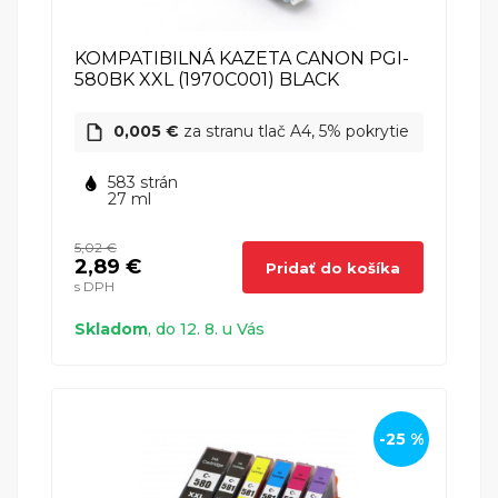
KOMPATIBILNÁ KAZETA CANON PGI-
Canon Pixma TS8151
580BK XXL (1970C001) BLACK
Canon
0,005 €
za stranu tlač A4, 5% pokrytie
Canon Pixma TS8152
583 strán
Canon
27 ml
5,02 €
2,89 €
Pridať do košíka
Canon Pixma TS8250
s DPH
Canon
Skladom
, do 12. 8. u Vás
Canon Pixma TS8251
Canon
-25 %