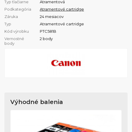
Typ tlačiarne
Atramentová
Podkategória
Atramentové cartridge
Záruka
24 mesiacov
Typ
Atramentové cartridge
Kód výrobku
PTC581B
Vernostné
2 body
body
Výhodné balenia