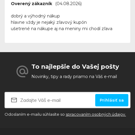
Overený zákazník
(04.08.2026)
dobrý a výhodný nákup
hlavne vždy je nejaký zľavový kupón
ušetrené na nákupe aj na meniny mi chodí zľava
To najlepšie do Vašej pošty
Novinky, tipy a rady priamo na Váš e-mail
Prihlásiť sa
Odoslaním e-mailu súhlasíte so
spracovaním osobných údajov.