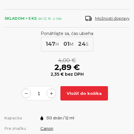
Možnosti dopravy
SKLADOM > 5 KS
, do 12. 8. u Vás
Ponáhľajte sa, čas ubieha
147
01
24
H
M
S
4,00 €
2,89 €
2,35 €
bez DPH
Vložiť do košíka
Kapacita
513 strán / 12 ml
Pre značku
Canon