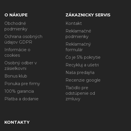
O NÁKUPE
ZÁKAZNICKY SERVIS
Obchodné
Kontakt
podmienky
Reklamačné
Ochrana osobných
podmienky
údajov GDPR
Reklamačný
Informácie o
formulár
cookies
Čo je 5% pokrytie
Osobný odber v
Recykluj a ušetri
zásielkovni
Naša predajňa
Bonus klub
Recenzie google
Ponuka pre firmy
Tlačidlo pre
100% garancia
odstúpenie od
Platba a dodanie
zmluvy
KONTAKTY