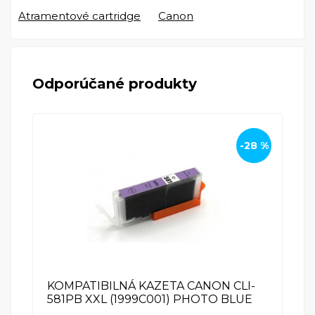
Atramentové cartridge
Canon
Canon Pixma TS6151
Canon
Odporúčané produkty
Canon Pixma TS6250
Canon
-28 %
Canon Pixma TS6251
Canon
Canon Pixma TS6350
Canon
KOMPATIBILNÁ KAZETA CANON CLI-
581PB XXL (1999C001) PHOTO BLUE