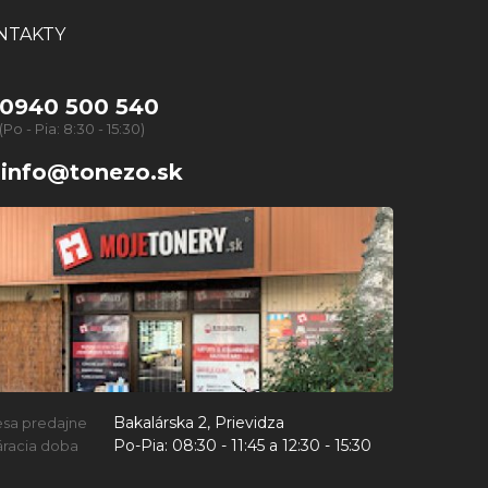
NTAKTY
0940 500 540
(Po - Pia: 8:30 - 15:30)
info@tonezo.sk
Bakalárska 2, Prievidza
esa predajne
Po-Pia:
08:30 - 11:45 a 12:30 - 15:30
racia doba