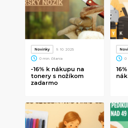
Novinky
9. 10. 2025
Nov
0 min. čítania
0 
-16% k nákupu na
16%
tonery s nožíkom
nák
zadarmo