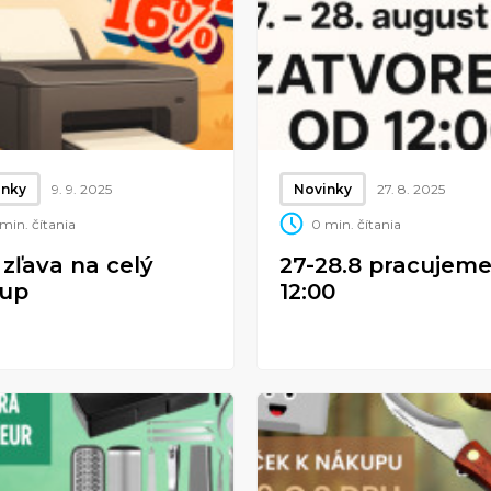
inky
9. 9. 2025
Novinky
27. 8. 2025
min. čítania
0 min. čítania
 zľava na celý
27-28.8 pracujeme
up
12:00