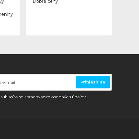
vý
Dobré ceny
meniny
Prihlásiť sa
súhlasíte so
spracovaním osobných údajov.