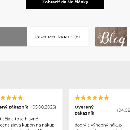
Zobraziť ďalšie články
Recenzie tlačiarní
(8)
ený zákazník
(05.08.2026)
Overený
(04.08
zákazník
tlačia a to je hlavné
rcent zľava kupón na nákup
dobrý a výhodný nákup