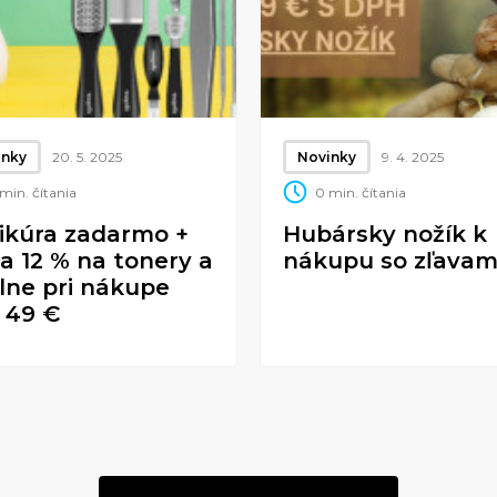
inky
20. 5. 2025
Novinky
9. 4. 2025
min. čítania
0 min. čítania
ikúra zadarmo +
Hubársky nožík k
va 12 % na tonery a
nákupu so zľavam
lne pri nákupe
 49 €