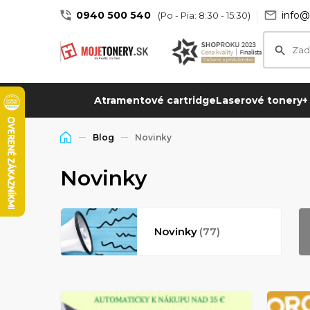
0940 500 540
info@
(Po - Pia: 8:30 - 15:30)
Atramentové cartridge
Laserové tonery
+
Blog
Novinky
Novinky
Novinky
(77)