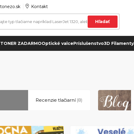
tonezo.sk
Kontakt
Hľadať
 TONER ZADARMO
Optické valce
Príslušenstvo
3D Filamenty
Recenzie tlačiarní
(8)