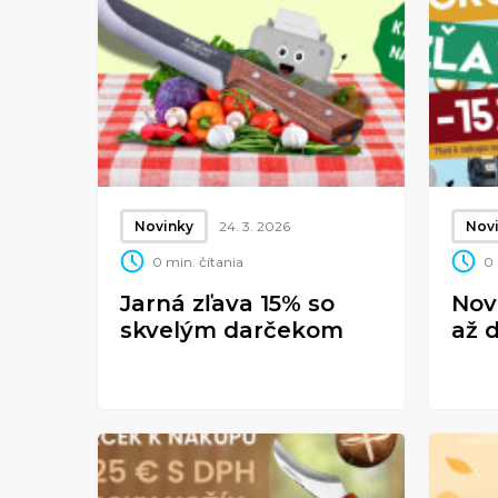
Novinky
24. 3. 2026
Nov
0 min. čítania
0 
Jarná zľava 15% so
Nov
skvelým darčekom
až 