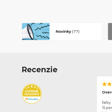
Novinky
(77)
Recenzie
Over
farby 
15 pe