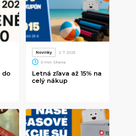
Novinky
2. 7. 2025
0 min. čítania
 do
Letná zľava až 15% na
celý nákup