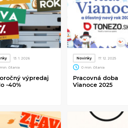
inky
13. 1. 2026
Novinky
17. 12. 2025
min. čítania
0 min. čítania
oročný výpredaj
Pracovná doba
do -40%
Vianoce 2025