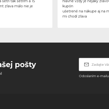
 šetrí tak šetrím a 15
hlavne vždy je nejaký zľavo
nt zľava málo nie je
kupón
ušetrené na nákupe aj na 
mi chodí zľava
ašej pošty
il
Odoslaním e-mailu 