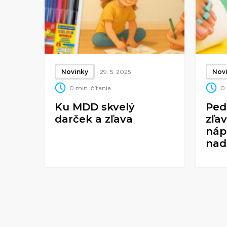
Novinky
29. 5. 2025
Nov
0 min. čítania
0 
Ku MDD skvelý
Ped
darček a zľava
zľa
náp
nad