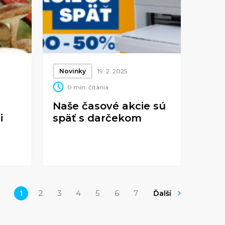
Novinky
19. 2. 2025
0 min. čítania
Naše časové akcie sú
i
späť s darčekom
1
2
3
4
5
6
7
Ďalší