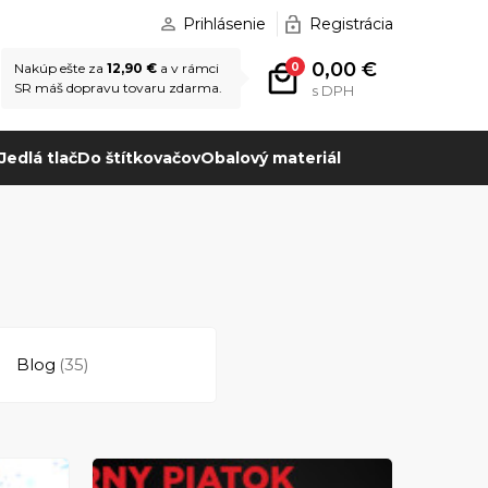
Prihlásenie
Registrácia
0,00 €
0
Nakúp ešte za
12,90 €
a v rámci
SR máš dopravu tovaru zdarma.
s DPH
Jedlá tlač
Do štítkovačov
Obalový materiál
Blog
(35)