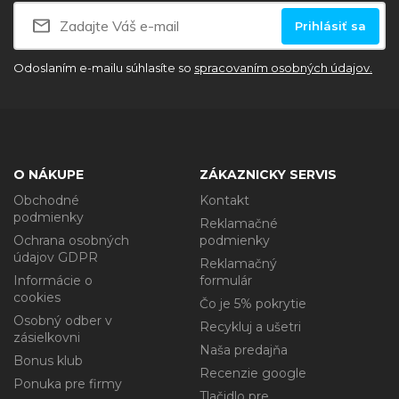
Prihlásiť sa
Odoslaním e-mailu súhlasíte so
spracovaním osobných údajov.
O NÁKUPE
ZÁKAZNICKY SERVIS
Obchodné
Kontakt
podmienky
Reklamačné
Ochrana osobných
podmienky
údajov GDPR
Reklamačný
Informácie o
formulár
cookies
Čo je 5% pokrytie
Osobný odber v
Recykluj a ušetri
zásielkovni
Naša predajňa
Bonus klub
Recenzie google
Ponuka pre firmy
Tlačidlo pre