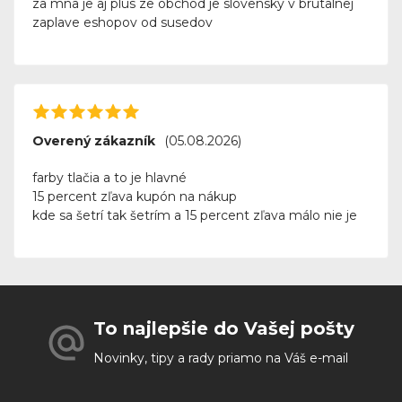
za mna je aj plus ze obchod je slovensky v brutalnej
zaplave eshopov od susedov
Overený zákazník
(05.08.2026)
farby tlačia a to je hlavné
15 percent zľava kupón na nákup
kde sa šetrí tak šetrím a 15 percent zľava málo nie je
To najlepšie do Vašej pošty
Novinky, tipy a rady priamo na Váš e-mail