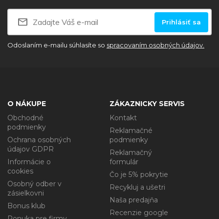
Prihlásiť sa
Odoslaním e-mailu súhlasíte so
spracovaním osobných údajov.
O NÁKUPE
ZÁKAZNICKY SERVIS
Obchodné
Kontakt
podmienky
Reklamačné
Ochrana osobných
podmienky
údajov GDPR
Reklamačný
Informácie o
formulár
cookies
Čo je 5% pokrytie
Osobný odber v
Recykluj a ušetri
zásielkovni
Naša predajňa
Bonus klub
Recenzie google
Ponuka pre firmy