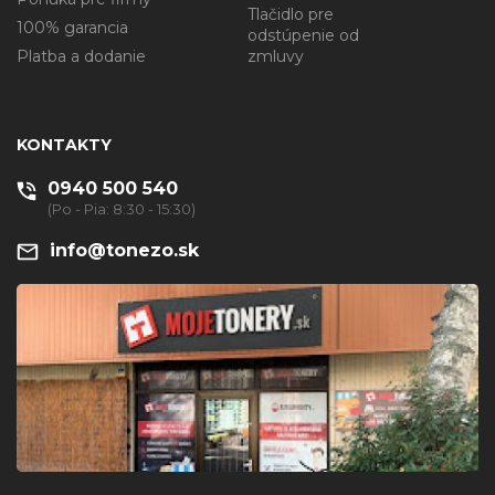
Tlačidlo pre
100% garancia
odstúpenie od
Platba a dodanie
zmluvy
KONTAKTY
0940 500 540
(Po - Pia: 8:30 - 15:30)
info@tonezo.sk