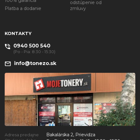
100% garancia
odstúpenie od
Platba a dodanie
zmluvy
KONTAKTY
0940 500 540
(Po - Pia: 8:30 - 15:30)
info@tonezo.sk
Bakalárska 2, Prievidza
Adresa predajne