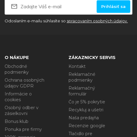
Prihlásiť sa
Odoslaním e-mailu súhlasíte so
spracovaním osobných údajov.
O NÁKUPE
ZÁKAZNICKY SERVIS
Obchodné
Kontakt
podmienky
Reklamačné
Ochrana osobných
podmienky
údajov GDPR
Reklamačný
Informácie o
formulár
cookies
Čo je 5% pokrytie
Osobný odber v
Recykluj a ušetri
zásielkovni
Naša predajňa
Bonus klub
Recenzie google
Ponuka pre firmy
Tlačidlo pre