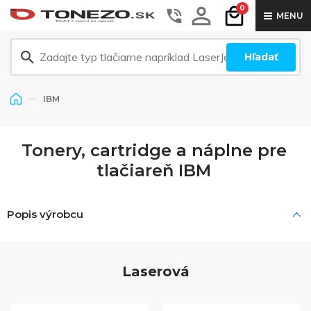
0
MENU
Hľadať
IBM
Tonery, cartridge a náplne pre
tlačiareň IBM
Popis výrobcu
Laserová