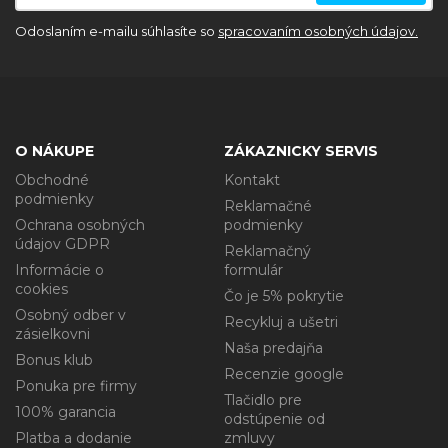
Odoslaním e-mailu súhlasíte so
spracovaním osobných údajov.
O NÁKUPE
ZÁKAZNICKY SERVIS
Obchodné
Kontakt
podmienky
Reklamačné
Ochrana osobných
podmienky
údajov GDPR
Reklamačný
Informácie o
formulár
cookies
Čo je 5% pokrytie
Osobný odber v
Recykluj a ušetri
zásielkovni
Naša predajňa
Bonus klub
Recenzie google
Ponuka pre firmy
Tlačidlo pre
100% garancia
odstúpenie od
Platba a dodanie
zmluvy