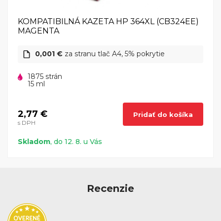
KOMPATIBILNÁ KAZETA HP 364XL (CB324EE)
MAGENTA
0,001 €
za stranu tlač A4, 5% pokrytie
1875 strán
15 ml
2,77 €
Pridať do košíka
s DPH
Skladom
, do 12. 8. u Vás
Recenzie