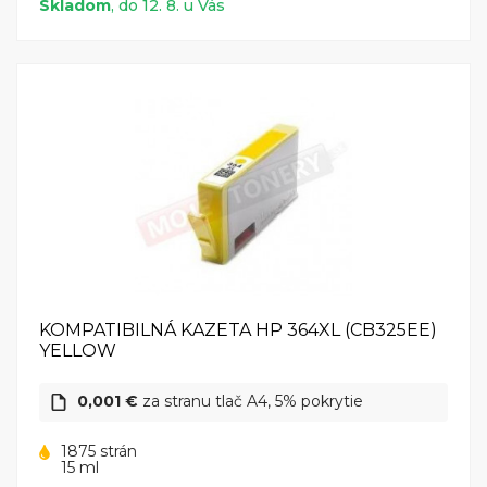
Skladom
, do 12. 8. u Vás
KOMPATIBILNÁ KAZETA HP 364XL (CB325EE)
YELLOW
0,001 €
za stranu tlač A4, 5% pokrytie
1875 strán
15 ml