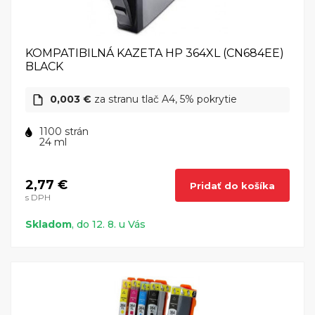
KOMPATIBILNÁ KAZETA HP 364XL (CN684EE)
BLACK
0,003 €
za stranu tlač A4, 5% pokrytie
1100 strán
24 ml
2,77 €
Pridať do košíka
s DPH
Skladom
, do 12. 8. u Vás