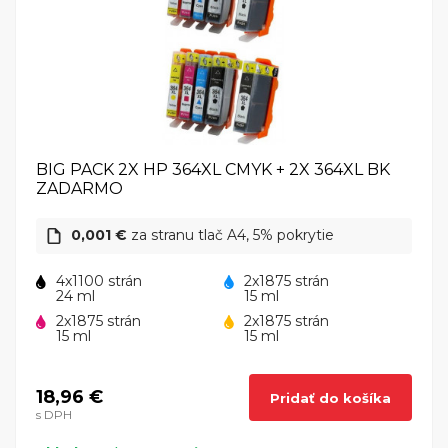
BIG PACK 2X HP 364XL CMYK + 2X 364XL BK
ZADARMO
0,001 €
za stranu tlač A4, 5% pokrytie
4x1100 strán
2x1875 strán
24 ml
15 ml
2x1875 strán
2x1875 strán
15 ml
15 ml
18,96 €
Pridať do košíka
s DPH