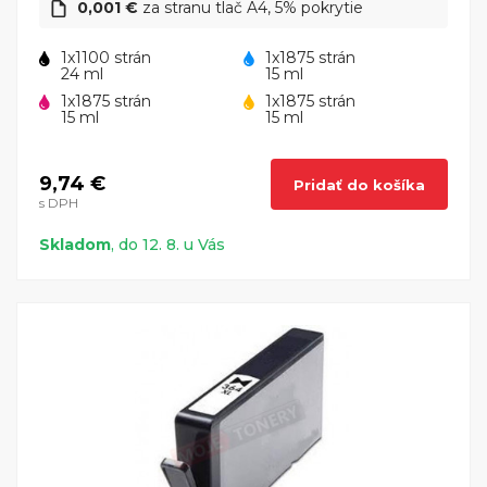
CN503B e-All-in-One je skvelá voľba pre každého.
0,001 €
za stranu tlač A4, 5% pokrytie
1x1100 strán
1x1875 strán
24 ml
15 ml
1x1875 strán
1x1875 strán
15 ml
15 ml
9,74 €
Pridať do košíka
s DPH
Skladom
, do 12. 8. u Vás