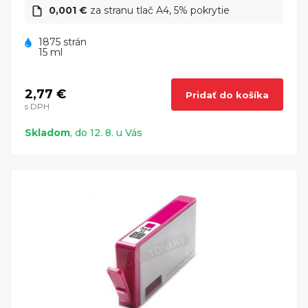
0,001 €
za stranu tlač A4, 5% pokrytie
1875 strán
15 ml
2,77 €
Pridať do košíka
s DPH
Skladom
, do 12. 8. u Vás