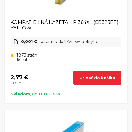
KOMPATIBILNÁ KAZETA HP 364XL (CB325EE)
YELLOW
0,001 €
za stranu tlač A4, 5% pokrytie
1875 strán
15 ml
2,77 €
Pridať do košíka
s DPH
Skladom
, do 11. 8. u Vás