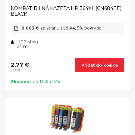
KOMPATIBILNÁ KAZETA HP 364XL (CN684EE)
BLACK
0,003 €
za stranu tlač A4, 5% pokrytie
1100 strán
24 ml
2,77 €
Pridať do košíka
s DPH
Skladom
, do 11. 8. u Vás