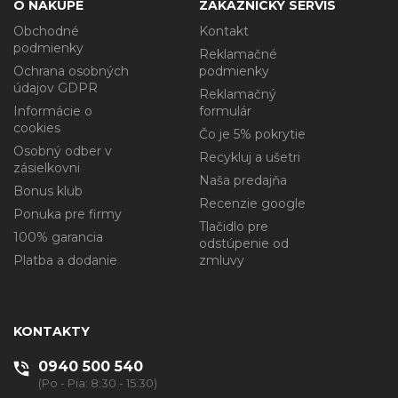
O NÁKUPE
ZÁKAZNICKY SERVIS
Obchodné
Kontakt
podmienky
Reklamačné
Ochrana osobných
podmienky
údajov GDPR
Reklamačný
Informácie o
formulár
cookies
Čo je 5% pokrytie
Osobný odber v
Recykluj a ušetri
zásielkovni
Naša predajňa
Bonus klub
Recenzie google
Ponuka pre firmy
Tlačidlo pre
100% garancia
odstúpenie od
Platba a dodanie
zmluvy
KONTAKTY
0940 500 540
(Po - Pia: 8:30 - 15:30)