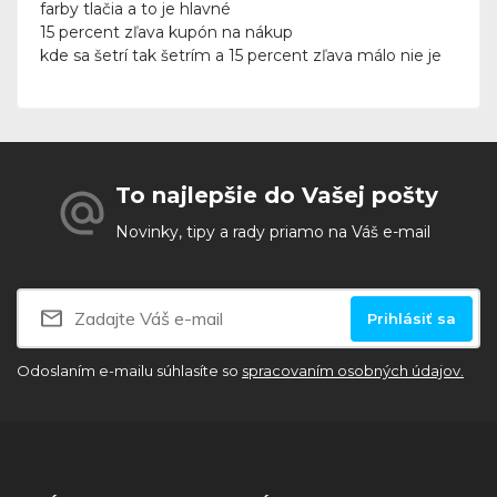
farby tlačia a to je hlavné
15 percent zľava kupón na nákup
kde sa šetrí tak šetrím a 15 percent zľava málo nie je
To najlepšie do Vašej pošty
Novinky, tipy a rady priamo na Váš e-mail
Prihlásiť sa
Odoslaním e-mailu súhlasíte so
spracovaním osobných údajov.