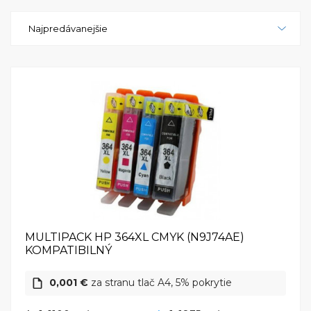
pracovného prostredia. Svojim elegantným
Najpredávanejšie
vzhľadom a výkonnými funkciami sa stáva centrom
produktivity a kreativity. S touto tlačiarňou môžete
očakávať vysokú kvalitu tlače a pohodlné
používanie, čo ju robí ideálnym nástrojom pre tlač
fotografií, dokumentov a ďalších tlačových úloh. HP
PhotoSmart Premium All-in-One tlačiareň je
spoľahlivým a výkonným partnerom, ktorý vám
pomôže zvládnuť každodenné tlačové potreby s
ľahkosťou a eleganciou.
MULTIPACK HP 364XL CMYK (N9J74AE)
KOMPATIBILNÝ
0,001 €
za stranu tlač A4, 5% pokrytie