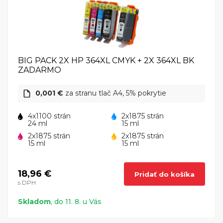
BIG PACK 2X HP 364XL CMYK + 2X 364XL BK
ZADARMO
0,001 €
za stranu tlač A4, 5% pokrytie
4x1100 strán
2x1875 strán
24 ml
15 ml
2x1875 strán
2x1875 strán
15 ml
15 ml
18,96 €
Pridať do košíka
s DPH
Skladom
, do 11. 8. u Vás