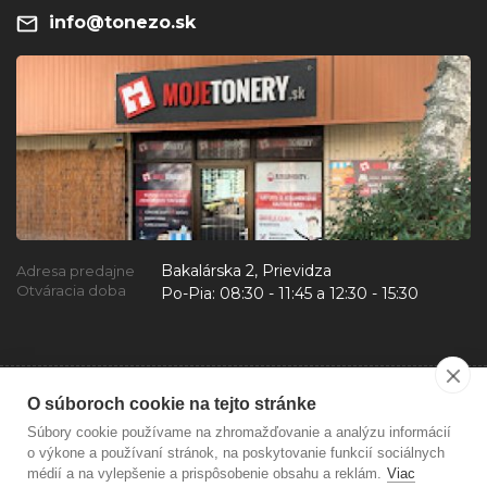
info@tonezo.sk
Bakalárska 2, Prievidza
Adresa predajne
Otváracia doba
Po-Pia:
08:30 - 11:45 a 12:30 - 15:30
O súboroch cookie na tejto stránke
Súbory cookie používame na zhromažďovanie a analýzu informácií
o výkone a používaní stránok, na poskytovanie funkcií sociálnych
médií a na vylepšenie a prispôsobenie obsahu a reklám.
Viac