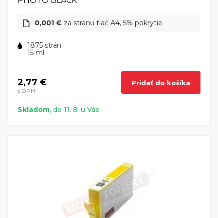
PHOTO BLACK
0,001 €
za stranu tlač A4, 5% pokrytie
1875 strán
15 ml
2,77 €
Pridať do košíka
s DPH
Skladom
, do 11. 8. u Vás