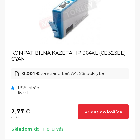
KOMPATIBILNÁ KAZETA HP 364XL (CB323EE)
CYAN
0,001 €
za stranu tlač A4, 5% pokrytie
1875 strán
15 ml
2,77 €
Pridať do košíka
s DPH
Skladom
, do 11. 8. u Vás