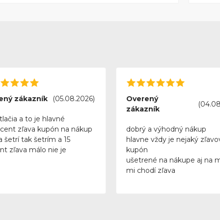
ený zákazník
(05.08.2026)
Overený
(04.08
zákazník
tlačia a to je hlavné
rcent zľava kupón na nákup
dobrý a výhodný nákup
 šetrí tak šetrím a 15
hlavne vždy je nejaký zľavo
nt zľava málo nie je
kupón
ušetrené na nákupe aj na 
mi chodí zľava