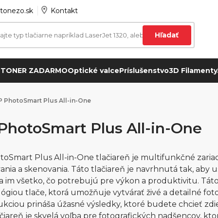
tonezo.sk
Kontakt
Hľadať
 TONER ZADARMO
Optické valce
Príslušenstvo
3D Filamenty
 PhotoSmart Plus All-in-One
PhotoSmart Plus All-in-One
oSmart Plus All-in-One tlačiareň je multifunkčné zariad
ania a skenovania. Táto tlačiareň je navrhnutá tak, aby
a im všetko, čo potrebujú pre výkon a produktivitu. Táto
ógiou tlače, ktorá umožňuje vytvárať živé a detailné fot
kciou prináša úžasné výsledky, ktoré budete chcieť zdieľ
čiareň je skvelá voľba pre fotografických nadšencov, kt