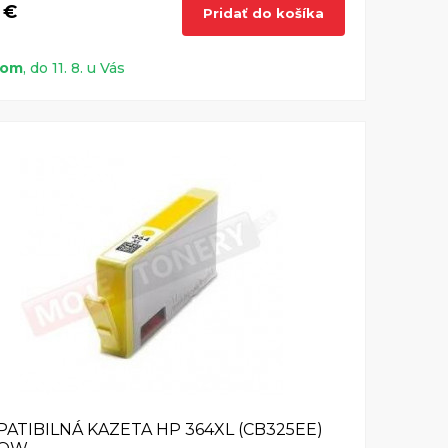
 €
Pridať do košíka
dom
, do 11. 8. u Vás
ATIBILNÁ KAZETA HP 364XL (CB325EE)