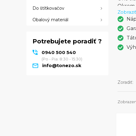
Okrem t
Do štítkovačov
Zobraziť
presnos
Náp
Obalový materiál
je spoľ
ovládan
Gar
potrebu
Tát
Potrebujete poradiť ?
čo potr
Výh
tlačiar
0940 500 540
(Po - Pia: 8:30 - 15:30)
info@tonezo.sk
Zoradiť:
Zobrazen