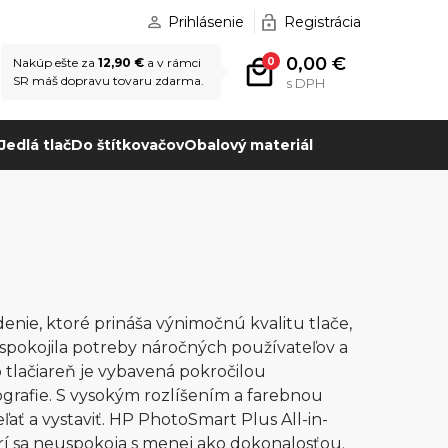
Prihlásenie
Registrácia
0,00 €
0
Nakúp ešte za
12,90 €
a v rámci
SR máš dopravu tovaru zdarma.
s DPH
Jedlá tlač
Do štítkovačov
Obalový materiál
enie, ktoré prináša výnimočnú kvalitu tlače,
 uspokojila potreby náročných používateľov a
 tlačiareň je vybavená pokročilou
ografie. S vysokým rozlíšením a farebnou
ať a vystaviť. HP PhotoSmart Plus All-in-
orí sa neuspokoja s menej ako dokonalosťou.