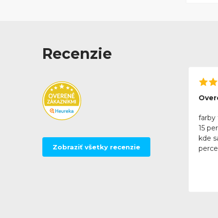
Recenzie
Over
farby 
15 pe
kde sa
Zobraziť všetky recenzie
perce