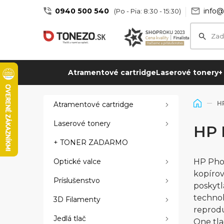
0940 500 540
info@
(Po - Pia: 8:30 - 15:30)
Atramentové cartridge
Laserové tonery
+
HP
Atramentové cartridge
Laserové tonery
HP 
+ TONER ZADARMO
Optické valce
HP Phot
kopírov
Príslušenstvo
poskytl
technol
3D Filamenty
reprodu
Jedlá tlač
One tla