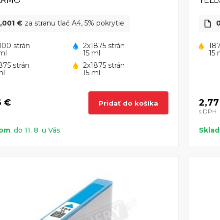
ARMO
YEL
,001 €
za stranu tlač A4, 5% pokrytie
0
100 strán
2x1875 strán
187
ml
15 ml
15 
875 strán
2x1875 strán
ml
15 ml
6 €
2,77
Pridať do košíka
s DPH
dom
, do 11. 8. u Vás
Skla