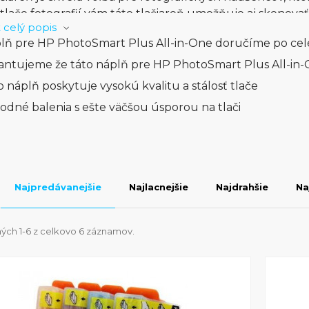
lače fotografií vám táto tlačiareň umožňuje aj skenova
 celý popis
ťou vám poskytne vynikajúce výsledky bez kompromisov
lň pre HP PhotoSmart Plus All-in-One doručíme po cele
ahlivý a efektívny nástroj, ktorý vám uľahčí prácu a zvýš
ím a praktickými funkciami je ideálna pre domáce použiti
antujeme že táto náplň pre HP PhotoSmart Plus All-in-
jete tlačiť, kopírovať alebo skenovať, HP PhotoSmart Pl
o náplň poskytuje vysokú kvalitu a stálosť tlače
ebujete pre dokonalé výsledky. S jej výkonnými funkciami
odné balenia s ešte väčšou úsporou na tlači
eň skvelou voľbou pre každého, kto očakáva maximálnu efe
Najpredávanejšie
Najlacnejšie
Najdrahšie
Na
ých 1-6 z celkovo 6 záznamov.