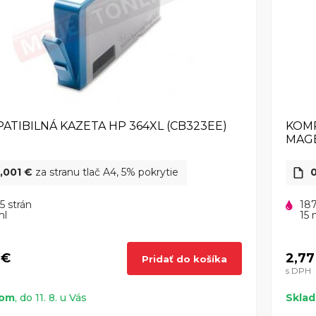
ATIBILNÁ KAZETA HP 364XL (CB323EE)
KOMP
MAG
,001 €
za stranu tlač A4, 5% pokrytie
0
5 strán
187
ml
15 
 €
2,77
Pridať do košíka
s DPH
dom
, do 11. 8. u Vás
Skla