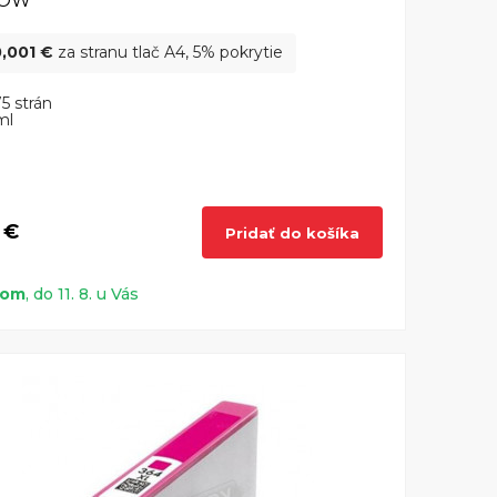
LOW
,001 €
za stranu tlač A4, 5% pokrytie
5 strán
ml
 €
Pridať do košíka
dom
, do 11. 8. u Vás