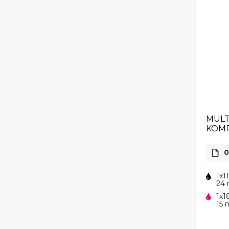
MULT
KOMP
0
1x1
24 
1x1
15 