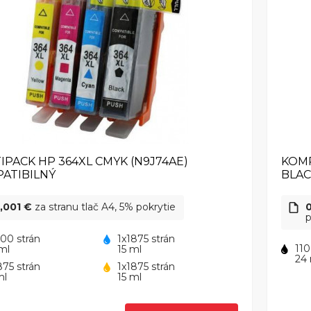
IPACK HP 364XL CMYK (N9J74AE)
KOMP
ATIBILNÝ
BLA
,001 €
za stranu tlač A4, 5% pokrytie
p
100 strán
1x1875 strán
110
ml
15 ml
24
875 strán
1x1875 strán
ml
15 ml