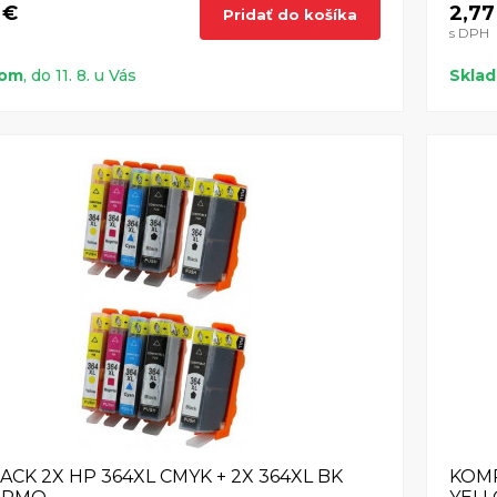
 €
2,77
Pridať do košíka
s DPH
dom
, do 11. 8. u Vás
Skla
PACK 2X HP 364XL CMYK + 2X 364XL BK
KOMP