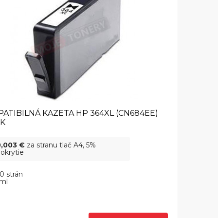
ATIBILNÁ KAZETA HP 364XL (CN684EE)
CK
0,003 €
za stranu tlač A4, 5%
okrytie
0 strán
 ml