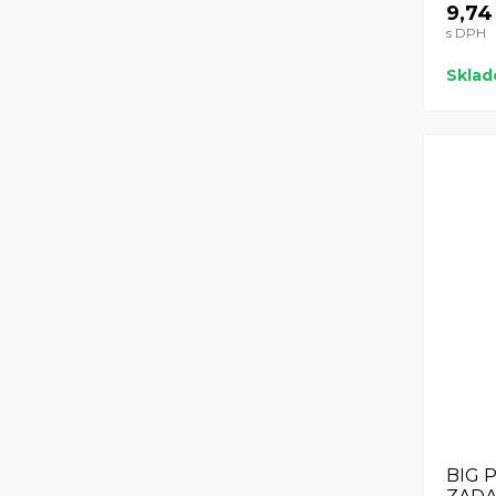
9,74
s DPH
Skla
BIG 