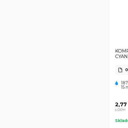
KOMP
CYAN
0
187
15 
2,77
s DPH
Skla