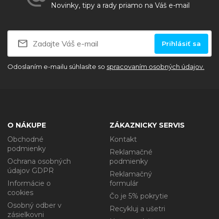
Novinky, tipy a rady priamo na Váš e-mail
Prihlásiť sa
Odoslaním e-mailu súhlasíte so
spracovaním osobných údajov.
O NÁKUPE
ZÁKAZNICKY SERVIS
Obchodné
Kontakt
podmienky
Reklamačné
Ochrana osobných
podmienky
údajov GDPR
Reklamačný
Informácie o
formulár
cookies
Čo je 5% pokrytie
Osobný odber v
Recykluj a ušetri
zásielkovni