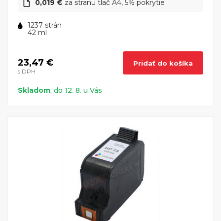
0,019 €
za stranu tlač A4, 5% pokrytie
1237 strán
42 ml
23,47 €
Pridať do košíka
s DPH
Skladom
, do 12. 8. u Vás