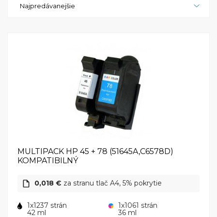
Najpredávanejšie
P1315 je spoľahlivá a výkonná tlačiareň, ktorá
poskytuje všetky potrebné funkcie pre kvalitné
tlačenie. S jej moderným dizajnom a rozsiahlymi
možnosťami pripojenia je ideálnym riešením pre
každého, kto hľadá výkonnú tlačiareň pre domáce
použitie alebo malú kanceláriu. S touto tlačiarňou
budete mať možnosť tlačiť vysoko kvalitné
fotografie a dokumenty s jednoduchosťou a
pohodlím. HP PhotoSmart P1315 je skutočne
všestranná tlačiareň, ktorá vám umožní tlačiť s
presnosťou a profesionálnym vzhľadom.
MULTIPACK HP 45 + 78 (51645A,C6578D)
KOMPATIBILNÝ
0,018 €
za stranu tlač A4, 5% pokrytie
1x1237 strán
1x1061 strán
42 ml
36 ml