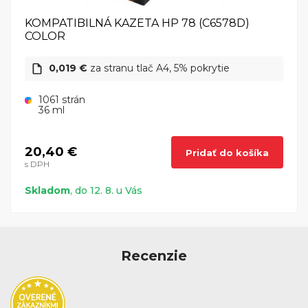
KOMPATIBILNÁ KAZETA HP 78 (C6578D)
COLOR
0,019 €
za stranu tlač A4, 5% pokrytie
1061 strán
36 ml
20,40 €
Pridať do košíka
s DPH
Skladom
, do 12. 8. u Vás
Recenzie