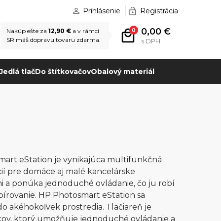
Prihlásenie
Registrácia
0,00 €
0
Nakúp ešte za
12,90 €
a v rámci
SR máš dopravu tovaru zdarma.
s DPH
Jedlá tlač
Do štítkovačov
Obalový materiál
art eStation je vynikajúca multifunkčná
kcií pre domáce aj malé kancelárske
i a ponúka jednoduché ovládanie, čo ju robí
írovanie. HP Photosmart eStation sa
 akéhokoľvek prostredia. Tlačiareň je
cov, ktorý umožňuje jednoduché ovládanie a