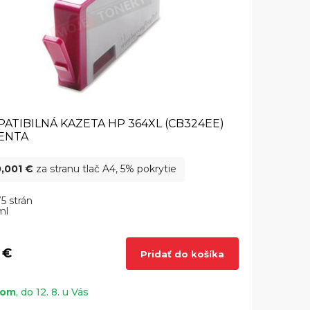
ATIBILNÁ KAZETA HP 364XL (CB324EE)
ENTA
,001 €
za stranu tlač A4, 5% pokrytie
5 strán
ml
 €
Pridať do košíka
dom
, do 12. 8. u Vás