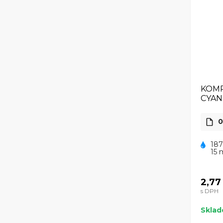
KOMP
CYAN
0
187
15 
2,77
s DPH
Skla