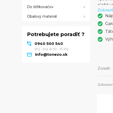
rýchly 
Do štítkovačov
Zobraziť
bezdrôt
Náp
Obalový materiál
eStatio
Dropbo
Gar
skenova
Tát
Potrebujete poradiť ?
obrázko
Výh
ktorí h
0940 500 540
potrebu
(Po - Pia: 8:30 - 15:30)
tlačiť,
info@tonezo.sk
každom
Zoradiť:
Zobrazen