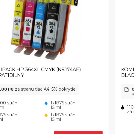
IPACK HP 364XL CMYK (N9J74AE)
KOMP
ATIBILNÝ
BLA
,001 €
za stranu tlač A4, 5% pokrytie
p
100 strán
1x1875 strán
110
ml
15 ml
24
875 strán
1x1875 strán
ml
15 ml