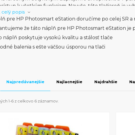
prístup k všetkým funkciam. Navyše, táto tlačiareň je v
 celý popis
ové tlačenie zo smartfónov, tabletov a počítačov. Jed
lň pre HP Photosmart eStation doručíme po celej SR a 
n je možnosť tlače priamo z obľúbených cloudových úlož
x. Tlačiareň je tiež vybavená automatickým podávačo
antujeme že táto náplň pre HP Photosmart eStation je 
nie a kopírovanie viacstránkových dokumentov. Ďalšou 
o náplň poskytuje vysokú kvalitu a stálosť tlače
v v profesionálnej kvalite s vysokým rozlíšením. HP Pho
odné balenia s ešte väčšou úsporou na tlači
ľadajú kombináciu výkonnosti, kvality a jednoduchého po
jete pre efektívne spracovanie dokumentov a vynikajúce
 skenovať alebo kopírovať, HP Photosmart eStation vám p
 jednom použití.
Najpredávanejšie
Najlacnejšie
Najdrahšie
Na
ých 1-6 z celkovo 6 záznamov.