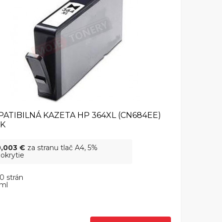
ATIBILNÁ KAZETA HP 364XL (CN684EE)
CK
0,003 €
za stranu tlač A4, 5%
okrytie
0 strán
 ml