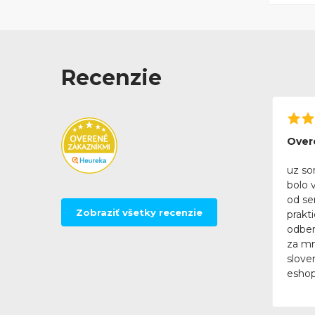
Recenzie
Over
uz so
bolo 
od se
Zobraziť všetky recenzie
prakt
odber
za mn
slove
eshop