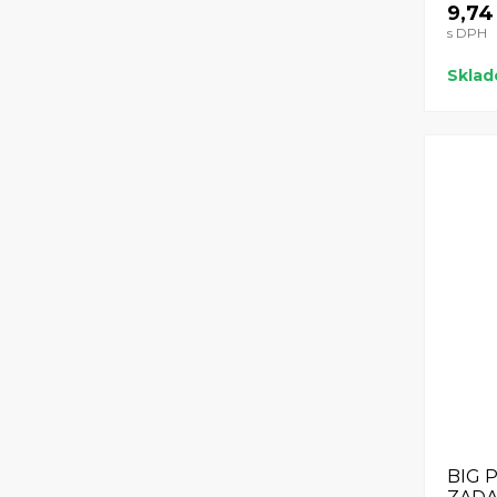
9,74
s DPH
Skla
BIG 