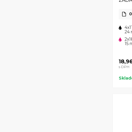
ZAD
0
4x1
24 
2x1
15 
18,9
s DPH
Skla