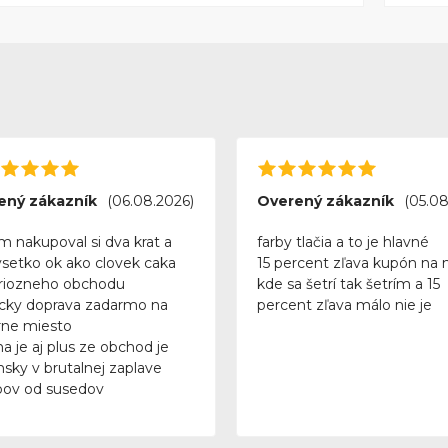
ený zákazník
(06.08.2026)
Overený zákazník
(05.08
m nakupoval si dva krat a
farby tlačia a to je hlavné
vsetko ok ako clovek caka
15 percent zľava kupón na 
riozneho obchodu
kde sa šetrí tak šetrím a 15
icky doprava zadarmo na
percent zľava málo nie je
ne miesto
a je aj plus ze obchod je
nsky v brutalnej zaplave
ov od susedov