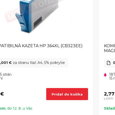
ATIBILNÁ KAZETA HP 364XL (CB323EE)
KOMP
MAG
,001 €
za stranu tlač A4, 5% pokrytie
0
5 strán
187
ml
15 
 €
2,77
Pridať do košíka
s DPH
dom
, do 12. 8. u Vás
Skla