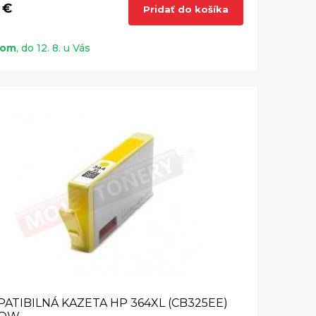
 €
Pridať do košíka
dom
, do 12. 8. u Vás
ATIBILNÁ KAZETA HP 364XL (CB325EE)