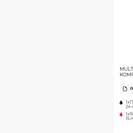
MULT
KOMP
0
1x1
24 
1x1
15 