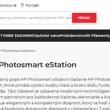
tonezo.sk
Kontakt
Hľadať
 TONER ZADARMO
Optické valce
Príslušenstvo
3D Filamenty
P Photosmart eStation
Photosmart eStation
tný popis HP Photosmart eStation tlačiarne HP Photosm
eň, ktorá prináša vysokú kvalitu tlače a širokú škálu fun
die. Táto tlačiareň je vybavená modernými technológiam
m partnerom pre každodenné tlačenie, skenovanie a kop
je elegantným a kompaktným dizajnom, ktorý sa hodí do
á farebným dotykovým displejom s uhlopriečkou 7 pal