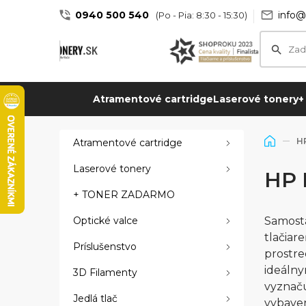
0940 500 540
info@
(Po - Pia: 8:30 - 15:30)
Atramentové cartridge
Laserové tonery
+
H
Atramentové cartridge
Laserové tonery
HP 
+ TONER ZADARMO
Optické valce
Samosta
tlačiar
Príslušenstvo
prostre
ideálny
3D Filamenty
vyznaču
Jedlá tlač
vybaven