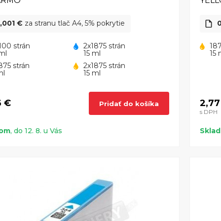
ARMO
YEL
,001 €
za stranu tlač A4, 5% pokrytie
0
100 strán
2x1875 strán
187
ml
15 ml
15 
875 strán
2x1875 strán
ml
15 ml
6 €
2,77
Pridať do košíka
s DPH
dom
, do 12. 8. u Vás
Skla