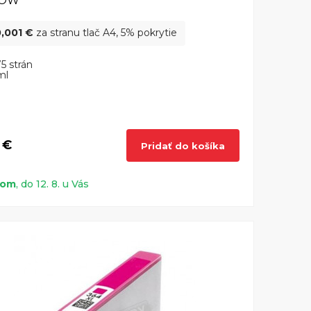
LOW
,001 €
za stranu tlač A4, 5% pokrytie
5 strán
ml
 €
Pridať do košíka
dom
, do 12. 8. u Vás