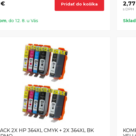
 €
2,77
Pridať do košíka
s DPH
dom
, do 12. 8. u Vás
Skla
PACK 2X HP 364XL CMYK + 2X 364XL BK
KOMP