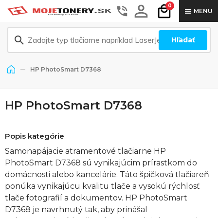
0
MENU
Hľadať
HP PhotoSmart D7368
HP PhotoSmart D7368
Popis kategórie
Samonapájacie atramentové tlačiarne HP
PhotoSmart D7368 sú vynikajúcim prírastkom do
domácnosti alebo kancelárie. Táto špičková tlačiareň
ponúka vynikajúcu kvalitu tlače a vysokú rýchlosť
tlače fotografií a dokumentov. HP PhotoSmart
D7368 je navrhnutý tak, aby prinášal