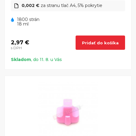
0,002 €
za stranu tlač A4, 5% pokrytie
1800 strán
18 ml
2,97 €
Pridať do košíka
s DPH
Skladom
, do 11. 8. u Vás