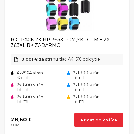
BIG PACK 2X HP 363XL C,M,Y,K,LC,LM + 2X
363XL BK ZADARMO
0,001 €
za stranu tlač A4, 5% pokrytie
4x2964 strán
2x1800 strán
45 ml
18 ml
2x1800 strán
2x1800 strán
18 ml
18 ml
2x1800 strán
2x1800 strán
18 ml
18 ml
28,60 €
Pridať do košíka
s DPH