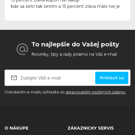
15 percent zľava kupón na nákup
kde sa šetrí tak šetrím a 15 percent zľava málo nie je
To najlepšie do Vašej pošty
Novinky, tipy a rady priamo na Váš e-mail
Prihlásiť sa
Odoslaním e-mailu súhlasíte so
spracovaním osobných údajov.
O NÁKUPE
ZÁKAZNICKY SERVIS