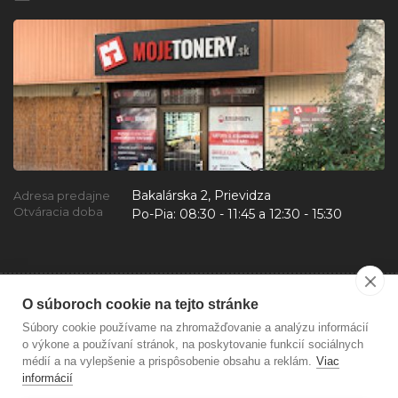
Bakalárska 2, Prievidza
Adresa predajne
Otváracia doba
Po-Pia:
08:30 - 11:45 a 12:30 - 15:30
O súboroch cookie na tejto stránke
Súbory cookie používame na zhromažďovanie a analýzu informácií
o výkone a používaní stránok, na poskytovanie funkcií sociálnych
médií a na vylepšenie a prispôsobenie obsahu a reklám.
Viac
informácií