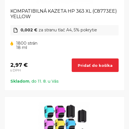
KOMPATIBILNÁ KAZETA HP 363 XL (C8773EE)
YELLOW
0,002 €
za stranu tlač A4, 5% pokrytie
1800 strán
18 ml
2,97 €
Pridať do košíka
s DPH
Skladom
, do 11. 8. u Vás