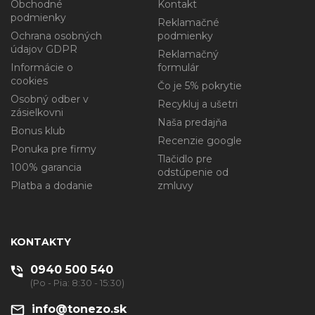
Obchodné
Kontakt
podmienky
Reklamačné
Ochrana osobných
podmienky
údajov GDPR
Reklamačný
Informácie o
formulár
cookies
Čo je 5% pokrytie
Osobný odber v
Recykluj a ušetri
zásielkovni
Naša predajňa
Bonus klub
Recenzie google
Ponuka pre firmy
Tlačidlo pre
100% garancia
odstúpenie od
Platba a dodanie
zmluvy
KONTAKTY
0940 500 540
(Po - Pia: 8:30 - 15:30)
info@tonezo.sk