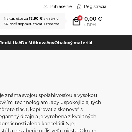
Prihlásenie
Registrácia
0,00 €
0
Nakúp ešte za
12,90 €
a v rámci
SR máš dopravu tovaru zdarma.
s DPH
Jedlá tlač
Do štítkovačov
Obalový materiál
je známa svojou spoľahlivosťou a vysokou
všími technológiami, aby uspokojilo aj tých
žete tlačiť, kopírovať a skenovať s
gantný dizajn a je vyrobená z kvalitných
domácnosti alebo kancelárii. S jej
ôl a nezaberie príliš veľa miesta. Okrem