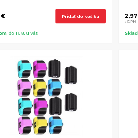
 €
2,97
Pridať do košíka
s DPH
dom
, do 11. 8. u Vás
Skla