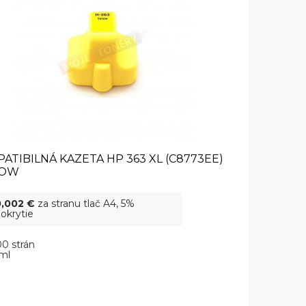
ATIBILNÁ KAZETA HP 363 XL (C8773EE)
LOW
0,002 €
za stranu tlač A4, 5%
okrytie
0 strán
ml