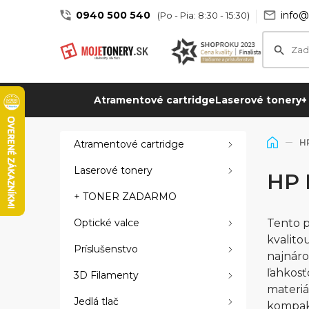
0940 500 540
info@
(Po - Pia: 8:30 - 15:30)
Atramentové cartridge
Laserové tonery
+
H
Atramentové cartridge
Laserové tonery
HP 
+ TONER ZADARMO
Optické valce
Tento p
kvalito
Príslušenstvo
najnáro
ľahkosť
3D Filamenty
materiál
Jedlá tlač
kompakt