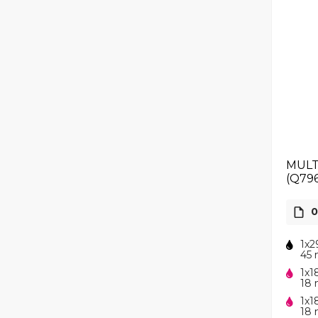
MULT
(Q79
0
1x2
45 
1x1
18 
1x1
18 