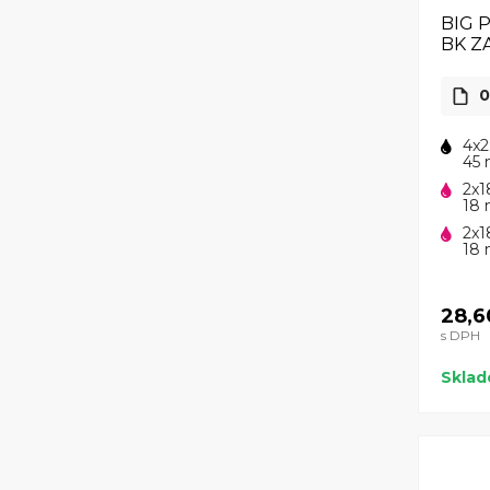
BIG P
BK 
0
4x2
45 
2x1
18 
2x1
18 
28,6
s DPH
Skla