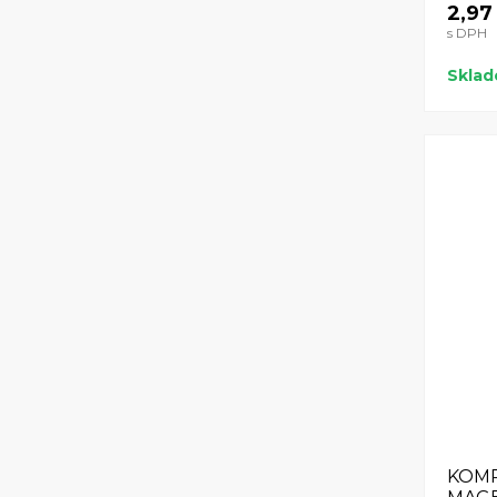
2,97
s DPH
Skla
KOMP