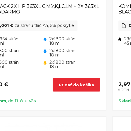
ACK 2X HP 363XL C,M,Y,K,LC,LM + 2X 363XL
KOMP
ZADARMO
BLA
,001 €
za stranu tlač A4, 5% pokrytie
0
964 strán
2x1800 strán
296
ml
18 ml
45 
800 strán
2x1800 strán
ml
18 ml
800 strán
2x1800 strán
ml
18 ml
0 €
2,97
Pridať do košíka
s DPH
dom
, do 11. 8. u Vás
Skla