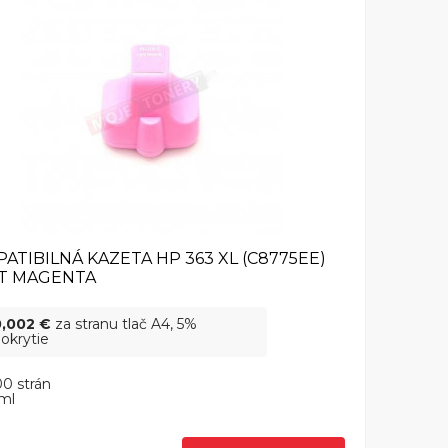
ATIBILNÁ KAZETA HP 363 XL (C8775EE)
T MAGENTA
0,002 €
za stranu tlač A4, 5%
okrytie
0 strán
ml