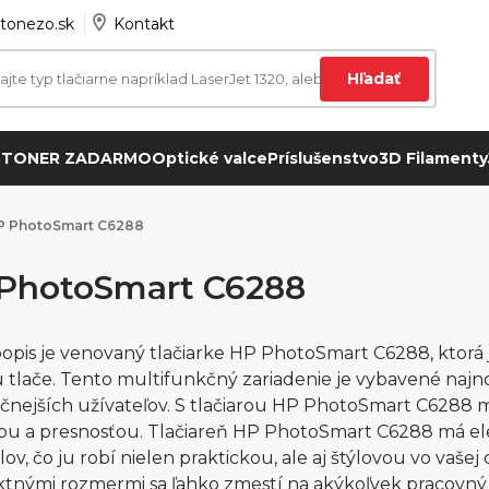
tonezo.sk
Kontakt
Hľadať
 TONER ZADARMO
Optické valce
Príslušenstvo
3D Filamenty
P PhotoSmart C6288
PhotoSmart C6288
opis je venovaný tlačiarke HP PhotoSmart C6288, ktorá 
u tlače. Tento multifunkčný zariadenie je vybavené najno
čnejších užívateľov. S tlačiarou HP PhotoSmart C6288 mô
ou a presnosťou. Tlačiareň HP PhotoSmart C6288 má ele
ov, čo ju robí nielen praktickou, ale aj štýlovou vo vašej 
nými rozmermi sa ľahko zmestí na akýkoľvek pracovný st