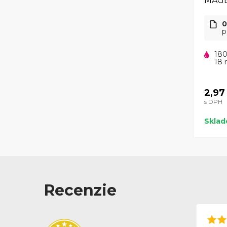
MAG
0
p
180
18 
2,97
s DPH
Skla
Recenzie