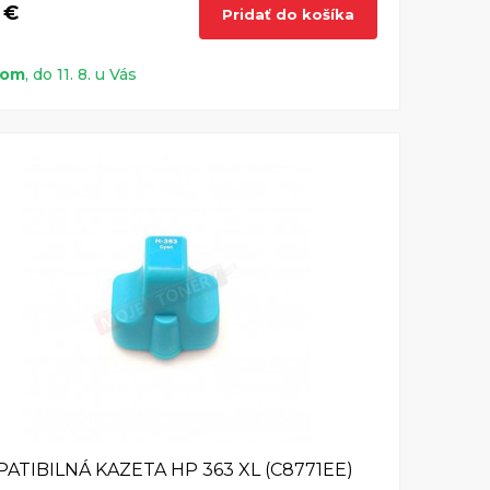
 €
Pridať do košíka
dom
, do 11. 8. u Vás
ATIBILNÁ KAZETA HP 363 XL (C8771EE)