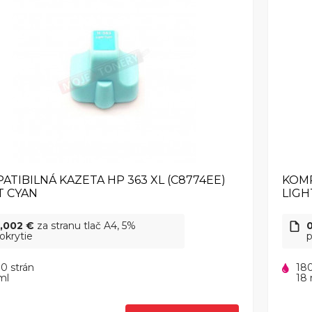
ATIBILNÁ KAZETA HP 363 XL (C8774EE)
KOMP
T CYAN
LIGH
,002 €
za stranu tlač A4, 5%
okrytie
p
0 strán
180
ml
18 