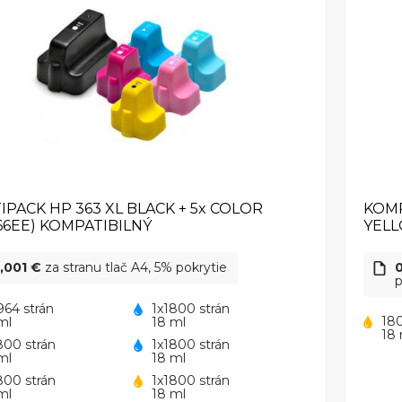
IPACK HP 363 XL BLACK + 5x COLOR
KOMP
66EE) KOMPATIBILNÝ
YEL
,001 €
za stranu tlač A4, 5% pokrytie
p
964 strán
1x1800 strán
180
ml
18 ml
18 
800 strán
1x1800 strán
ml
18 ml
800 strán
1x1800 strán
ml
18 ml