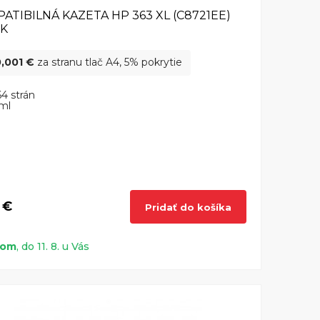
ATIBILNÁ KAZETA HP 363 XL (C8721EE)
CK
,001 €
za stranu tlač A4, 5% pokrytie
4 strán
ml
 €
Pridať do košíka
dom
, do 11. 8. u Vás