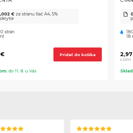
ENTA
CYA
,002 €
za stranu tlač A4, 5%
okrytie
p
0 strán
180
ml
18 
 €
2,97
Pridať do košíka
s DPH
dom
, do 11. 8. u Vás
Skla