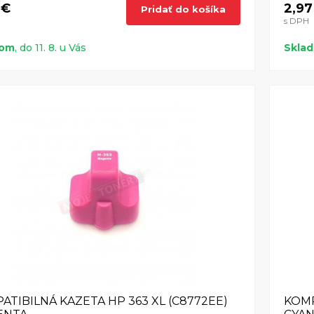
 €
2,97
Pridať do košíka
s DPH
dom
, do 11. 8. u Vás
Skla
ATIBILNÁ KAZETA HP 363 XL (C8772EE)
KOMP