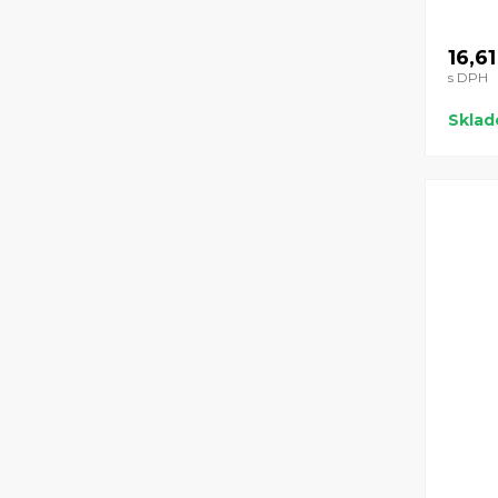
16,61
s DPH
Skla