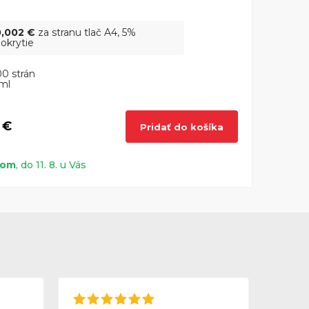
N
0,002 €
za stranu tlač A4, 5%
okrytie
0 strán
ml
 €
Pridať do košíka
dom
, do 11. 8. u Vás