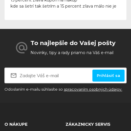
15 percent zľava kupón na nákup
kde sa šetrí tak šetrím a 15 percent zľava málo nie je
To najlepšie do Vašej pošty
Novinky, tipy a rady priamo na Váš e-mail
Prihlásiť sa
Odoslaním e-mailu súhlasíte so
spracovaním osobných údajov.
O NÁKUPE
ZÁKAZNICKY SERVIS