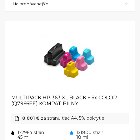
Najpredávanejšie
a jej jednoduché ovládanie robí z nej prístroj vhodný
pre každého. S možnosťou bezdrôtového pripojenia
prostredníctvom zabudovanej Wi-Fi technológie je
možné tlačiť a skenovať priamo z mobilných
zariadení a zdieľať tlačiareň s viacerými užívateľmi v
sieti. HP PhotoSmart C6280 je spoľahlivá a výkonná
tlačiareň, ktorá ponúka vynikajúcu hodnotu a výkon
pre každodenné tlačové potreby.
MULTIPACK HP 363 XL BLACK + 5x COLOR
(Q7966EE) KOMPATIBILNÝ
0,001 €
za stranu tlač A4, 5% pokrytie
1x2964 strán
1x1800 strán
45 ml
18 ml