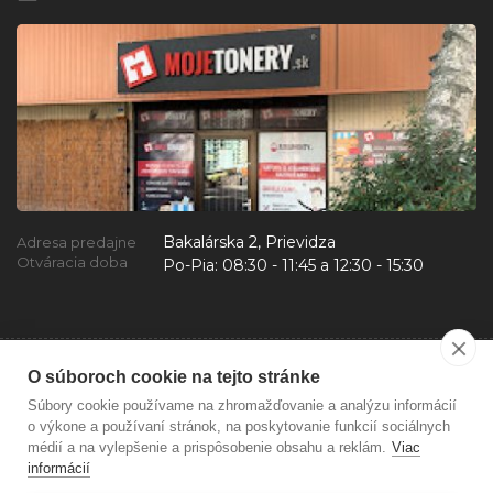
Bakalárska 2, Prievidza
Adresa predajne
Otváracia doba
Po-Pia:
08:30 - 11:45 a 12:30 - 15:30
O súboroch cookie na tejto stránke
Súbory cookie používame na zhromažďovanie a analýzu informácií
o výkone a používaní stránok, na poskytovanie funkcií sociálnych
médií a na vylepšenie a prispôsobenie obsahu a reklám.
Viac
informácií