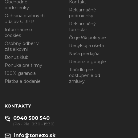
Obchodné
Kontakt
podmienky
Reklamačné
Ochrana osobných
podmienky
údajov GDPR
Reklamačný
Informácie o
formulár
cookies
Čo je 5% pokrytie
Osobný odber v
Recykluj a ušetri
zásielkovni
Naša predajňa
Bonus klub
Recenzie google
Ponuka pre firmy
Tlačidlo pre
100% garancia
odstúpenie od
Platba a dodanie
zmluvy
KONTAKTY
0940 500 540
(Po - Pia: 8:30 - 15:30)
info@tonezo.sk