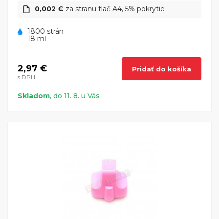
0,002 €
za stranu tlač A4, 5% pokrytie
1800 strán
18 ml
2,97 €
Pridať do košíka
s DPH
Skladom
, do 11. 8. u Vás