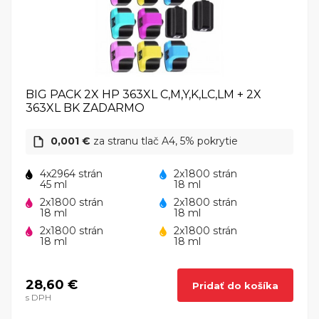
BIG PACK 2X HP 363XL C,M,Y,K,LC,LM + 2X
363XL BK ZADARMO
0,001 €
za stranu tlač A4, 5% pokrytie
4x2964 strán
2x1800 strán
45 ml
18 ml
2x1800 strán
2x1800 strán
18 ml
18 ml
2x1800 strán
2x1800 strán
18 ml
18 ml
28,60 €
Pridať do košíka
s DPH