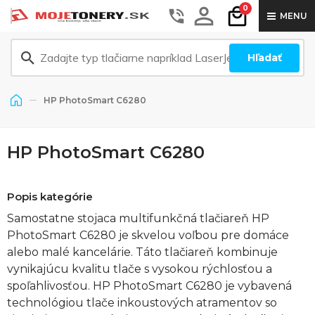
0
MENU
Hľadať
HP PhotoSmart C6280
HP PhotoSmart C6280
Popis kategórie
Samostatne stojaca multifunkčná tlačiareň HP
PhotoSmart C6280 je skvelou voľbou pre domáce
alebo malé kancelárie. Táto tlačiareň kombinuje
vynikajúcu kvalitu tlače s vysokou rýchlosťou a
spoľahlivosťou. HP PhotoSmart C6280 je vybavená
technológiou tlače inkoustových atramentov so