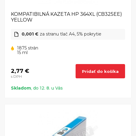
KOMPATIBILNÁ KAZETA HP 364XL (CB325EE)
YELLOW
0,001 €
za stranu tlač A4, 5% pokrytie
1875 strán
15 ml
2,77 €
Pridať do košíka
s DPH
Skladom
, do 12. 8. u Vás