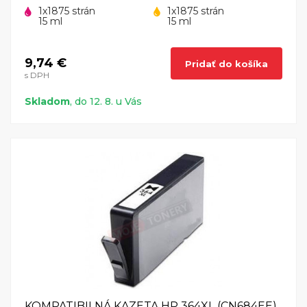
1x1875 strán
1x1875 strán
15 ml
15 ml
9,74 €
Pridať do košíka
s DPH
Skladom
, do 12. 8. u Vás
KOMPATIBILNÁ KAZETA HP 364XL (CN684EE)