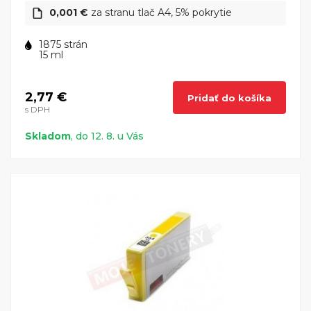
0,001 €
za stranu tlač A4, 5% pokrytie
1875 strán
15 ml
2,77 €
Pridať do košíka
s DPH
Skladom
, do 12. 8. u Vás