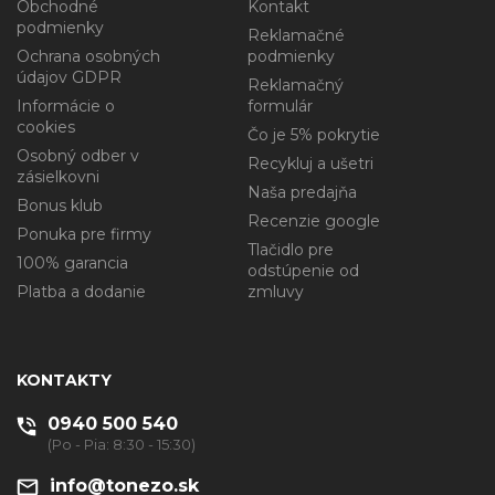
Obchodné
Kontakt
podmienky
Reklamačné
Ochrana osobných
podmienky
údajov GDPR
Reklamačný
Informácie o
formulár
cookies
Čo je 5% pokrytie
Osobný odber v
Recykluj a ušetri
zásielkovni
Naša predajňa
Bonus klub
Recenzie google
Ponuka pre firmy
Tlačidlo pre
100% garancia
odstúpenie od
Platba a dodanie
zmluvy
KONTAKTY
0940 500 540
(Po - Pia: 8:30 - 15:30)
info@tonezo.sk