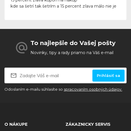
15 percent zľava kupón na nákup
kde sa šetrí tak šetrím a 15 percent zľava málo nie je
To najlepšie do Vašej pošty
Novinky, tipy a rady priamo na Váš e-mail
Prihlásiť sa
Odoslaním e-mailu súhlasíte so
spracovaním osobných údajov.
O NÁKUPE
ZÁKAZNICKY SERVIS