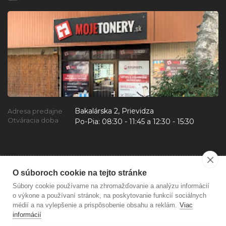
Bakalárska 2, Prievidza
Adresa predajne
Otváracia doba
Po-Pia:
08:30 - 11:45 a 12:30 - 15:30
O súboroch cookie na tejto stránke
Súbory cookie používame na zhromažďovanie a analýzu informácií
o výkone a používaní stránok, na poskytovanie funkcií sociálnych
médií a na vylepšenie a prispôsobenie obsahu a reklám.
Viac
informácií