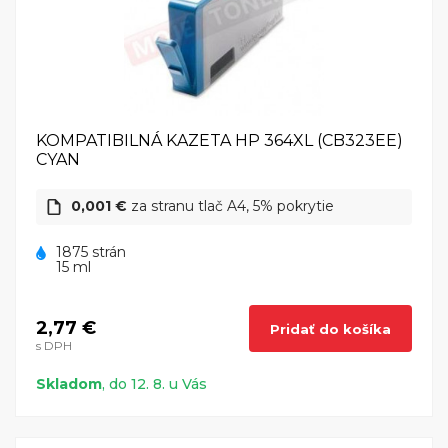
KOMPATIBILNÁ KAZETA HP 364XL (CB323EE)
CYAN
0,001 €
za stranu tlač A4, 5% pokrytie
1875 strán
15 ml
2,77 €
Pridať do košíka
s DPH
Skladom
, do 12. 8. u Vás