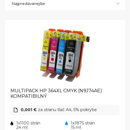
Najpredávanejšie
materiálov bez obmedzení. S intuitívnym ovládacím
panelom a možnosťou bezdrôtového pripojenia, HP
PhotoSmart C5380 je flexibilným a jednoducho
ovládateľným zariadením, ktoré zabezpečí vysokú
kvalitu tlače a skenovania pre každého používateľa.
MULTIPACK HP 364XL CMYK (N9J74AE)
KOMPATIBILNÝ
0,001 €
za stranu tlač A4, 5% pokrytie
1x1100 strán
1x1875 strán
24 ml
15 ml