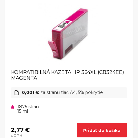
KOMPATIBILNÁ KAZETA HP 364XL (CB324EE)
MAGENTA
0,001 €
za stranu tlač A4, 5% pokrytie
1875 strán
15 ml
2,77 €
Pridať do košíka
s DPH