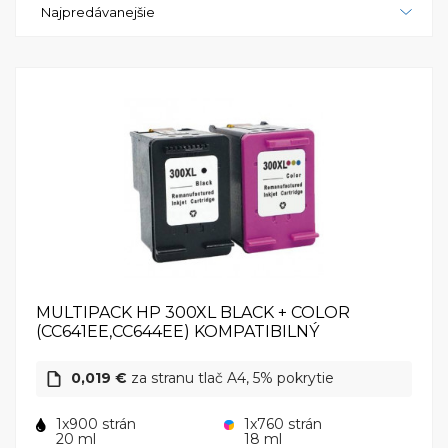
Najpredávanejšie
skenovania do rôznych formátov, ako sú PDF, JPEG a
TIFF, môžete ľahko digitalizovať dokumenty a
fotografie. Okrem toho môžete jednoducho
kopírovať dokumenty bez potreby pripojenia k
počítaču. Celkovo je tlačiareň HP Photosmart C4610
vynikajúcim zariadením, ktoré zvládne všetky vaše
tlačové, skenovacie a kopírovacie potreby. S vysokou
kvalitou tlače, jednoduchým ovládaním a
praktickými funkciami je to skvelá voľba pre
každého, kto potrebuje spoľahlivú a výkonnú
tlačiareň. Uistite sa, že si vyberiete tlačiareň HP
Photosmart C4610 a využijte všetky jej výhody.
MULTIPACK HP 300XL BLACK + COLOR
(CC641EE,CC644EE) KOMPATIBILNÝ
0,019 €
za stranu tlač A4, 5% pokrytie
1x900 strán
1x760 strán
20 ml
18 ml