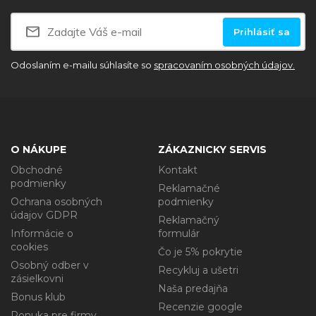
Prihlásiť sa
Odoslaním e-mailu súhlasíte so
spracovaním osobných údajov.
O NÁKUPE
ZÁKAZNICKY SERVIS
Obchodné
Kontakt
podmienky
Reklamačné
Ochrana osobných
podmienky
údajov GDPR
Reklamačný
Informácie o
formulár
cookies
Čo je 5% pokrytie
Osobný odber v
Recykluj a ušetri
zásielkovni
Naša predajňa
Bonus klub
Recenzie google
Ponuka pre firmy