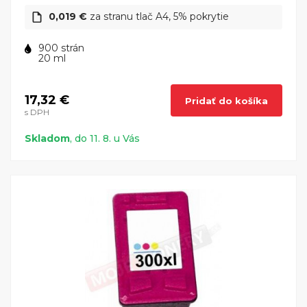
0,019 €
za stranu tlač A4, 5% pokrytie
900 strán
20 ml
17,32 €
Pridať do košíka
s DPH
Skladom
, do 11. 8. u Vás