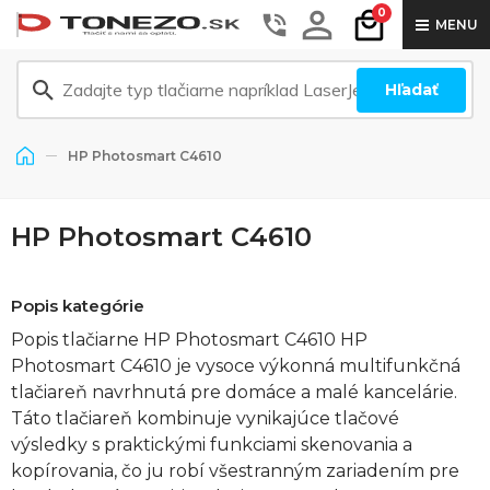
0
MENU
Hľadať
HP Photosmart C4610
HP Photosmart C4610
Popis kategórie
Popis tlačiarne HP Photosmart C4610 HP
Photosmart C4610 je vysoce výkonná multifunkčná
tlačiareň navrhnutá pre domáce a malé kancelárie.
Táto tlačiareň kombinuje vynikajúce tlačové
výsledky s praktickými funkciami skenovania a
kopírovania, čo ju robí všestranným zariadením pre