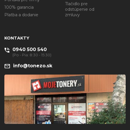
Tlačidlo pre
100% garancia
odstúpenie od
Platba a dodanie
zmluvy
KONTAKTY
0940 500 540
(Po - Pia: 8:30 - 15:30)
info@tonezo.sk