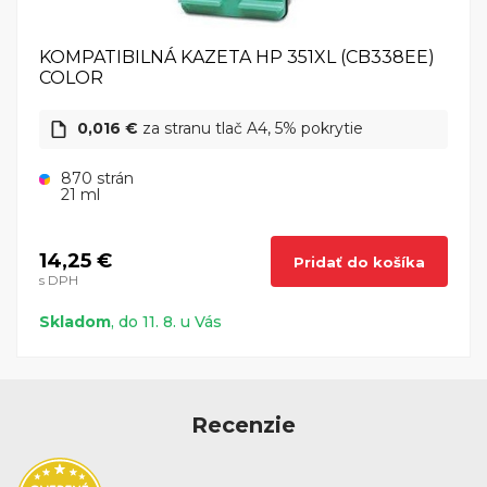
KOMPATIBILNÁ KAZETA HP 351XL (CB338EE)
COLOR
0,016 €
za stranu tlač A4, 5% pokrytie
870 strán
21 ml
14,25 €
Pridať do košíka
s DPH
Skladom
, do 11. 8. u Vás
Recenzie