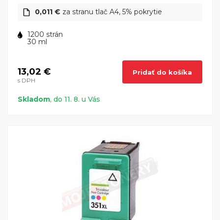
0,011 €
za stranu tlač A4, 5% pokrytie
1200 strán
30 ml
13,02 €
Pridať do košíka
s DPH
Skladom
, do 11. 8. u Vás