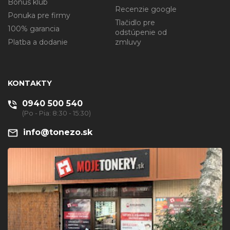
Bonus klub
Recenzie google
Ponuka pre firmy
Tlačidlo pre
100% garancia
odstúpenie od
Platba a dodanie
zmluvy
KONTAKTY
0940 500 540
(Po - Pia: 8:30 - 15:30)
info@tonezo.sk