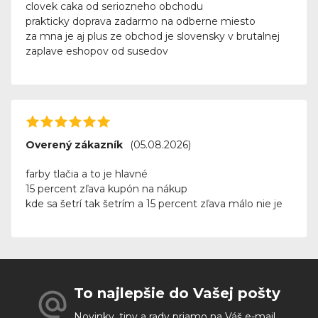
clovek caka od seriozneho obchodu
prakticky doprava zadarmo na odberne miesto
za mna je aj plus ze obchod je slovensky v brutalnej
zaplave eshopov od susedov
Overený zákazník
(05.08.2026)
farby tlačia a to je hlavné
15 percent zľava kupón na nákup
kde sa šetrí tak šetrím a 15 percent zľava málo nie je
To najlepšie do Vašej pošty
Novinky, tipy a rady priamo na Váš e-mail