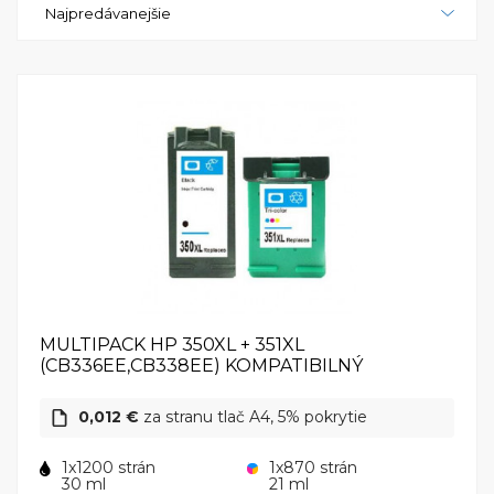
Najpredávanejšie
skenovacie potreby v jednom kompaktnom a
spoľahlivom zariadení.
MULTIPACK HP 350XL + 351XL
(CB336EE,CB338EE) KOMPATIBILNÝ
0,012 €
za stranu tlač A4, 5% pokrytie
1x1200 strán
1x870 strán
30 ml
21 ml