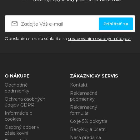
Prihlásiť sa
Odoslaním e-mailu súhlasíte so
spracovaním osobných údajov.
O NÁKUPE
ZÁKAZNICKY SERVIS
Obchodné
Kontakt
podmienky
Reklamačné
Ochrana osobných
podmienky
údajov GDPR
Reklamačný
Informácie o
formulár
cookies
Čo je 5% pokrytie
Osobný odber v
Recykluj a ušetri
zásielkovni
Naša predajňa