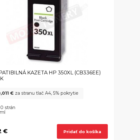
ATIBILNÁ KAZETA HP 350XL (CB336EE)
CK
,011 €
za stranu tlač A4, 5% pokrytie
0 strán
 ml
2 €
Pridať do košíka