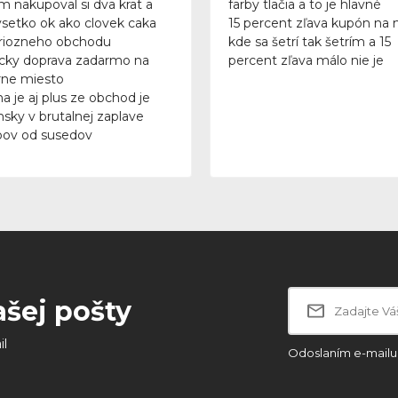
m nakupoval si dva krat a
farby tlačia a to je hlavné
vsetko ok ako clovek caka
15 percent zľava kupón na 
riozneho obchodu
kde sa šetrí tak šetrím a 15
icky doprava zadarmo na
percent zľava málo nie je
ne miesto
a je aj plus ze obchod je
nsky v brutalnej zaplave
ov od susedov
ašej pošty
il
Odoslaním e-mailu 