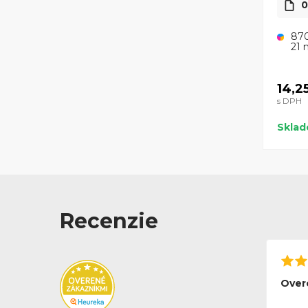
0
870
21 
14,2
s DPH
Skla
Recenzie
Over