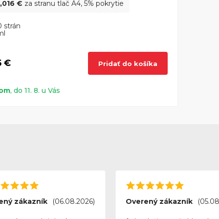
,016 €
za stranu tlač A4, 5% pokrytie
 strán
ml
5 €
Pridať do košíka
dom
, do 11. 8. u Vás
ený zákazník
(06.08.2026)
Overený zákazník
(05.08