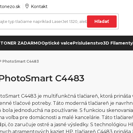
tonezo.sk
Kontakt
Hľadať
 TONER ZADARMO
Optické valce
Príslušenstvo
3D Filamenty
P PhotoSmart C4483
PhotoSmart C4483
oSmart C4483 je multifunkčná tlačiareň, ktorá prináša 
nné tlačové potreby. Táto moderná tlačiareň je navrhnut
 bola jednoduchá na používanie. S funkciou skenovania
lna voľba pre domácnosti a malé kancelárie. Táto tlačiar
dpi, čo zaručuje ostré a jasné výsledky. S technológiou 
lnych atramentových kaziet HP, tlačiareň C4483 prináša ži