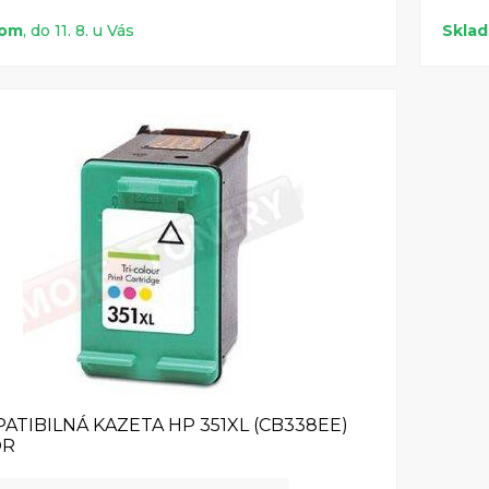
dom
, do 11. 8. u Vás
Skla
ATIBILNÁ KAZETA HP 351XL (CB338EE)
OR