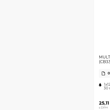
MULT
(CB3
0
1x1
30 
25,11
s DPH