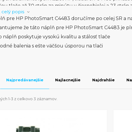
ťou tlače až 30 strán za minútu v čiernobielej a 23 strán 
 celý popis
čne rýchla na zvládnutie aj náročných tlačových úloh.
lň pre HP PhotoSmart C4483 doručíme po celej SR a na
á skenerom s rozlíšením až do 1200 x 2400 dpi, ktorý 
tov a fotografií. S možnosťou kopírovania až do 9 kópií 
antujeme že táto náplň pre HP PhotoSmart C4483 je pl
annou zariadením pre každodenné potreby. Navyše, vď
o náplň poskytuje vysokú kvalitu a stálosť tlače
pleju je používanie tejto tlačiarne veľmi jednoduché a in
odné balenia s ešte väčšou úsporou na tlači
a pohodlnosti, HP PhotoSmart C4483 je tlačiareň, ktorá
í vaše tlačové potreby. Bez ohľadu na to, či tlačíte doku
eň vám poskytne vysokú kvalitu a jednoduchosť, ktorú 
očne spoľahlivá a všestranná tlačiareň, ktorá stojí za vašu
Najpredávanejšie
Najlacnejšie
Najdrahšie
Na
ých 1-3 z celkovo 3 záznamov.