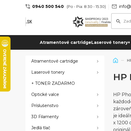
0940 500 540
info@
(Po - Pia: 8:30 - 15:30)
Atramentové cartridge
Laserové tonery
+
H
Atramentové cartridge
Laserové tonery
HP 
+ TONER ZADARMO
Optické valce
HP Phot
každode
Príslušenstvo
zároveň
je ideá
3D Filamenty
x 1200 
Jedlá tlač
originá