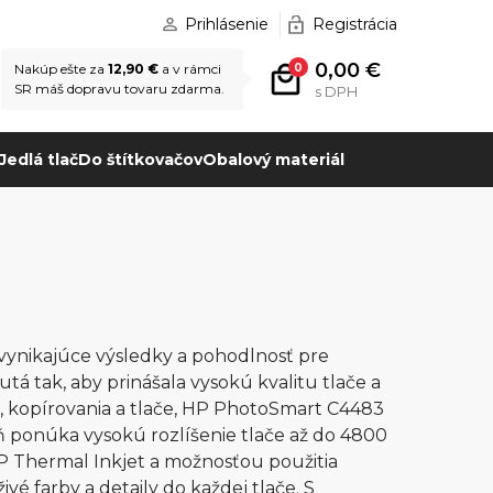
Prihlásenie
Registrácia
0,00 €
0
Nakúp ešte za
12,90 €
a v rámci
SR máš dopravu tovaru zdarma.
s DPH
Jedlá tlač
Do štítkovačov
Obalový materiál
vynikajúce výsledky a pohodlnosť pre
á tak, aby prinášala vysokú kvalitu tlače a
, kopírovania a tlače, HP PhotoSmart C4483
eň ponúka vysokú rozlíšenie tlače až do 4800
HP Thermal Inkjet a možnosťou použitia
vé farby a detaily do každej tlače. S