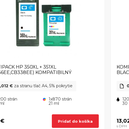
IPACK HP 350XL + 351XL
KOMP
36EE,CB338EE) KOMPATIBILNÝ
BLA
,012 €
za stranu tlač A4, 5% pokrytie
0
200 strán
1x870 strán
120
ml
21 ml
30
 €
13,0
Pridať do košíka
s DPH