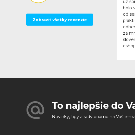
uz so
bolo 
od se
Zobraziť všetky recenzie
prakt
odber
za mn
slove
eshop
To najlepšie do V
Novinky, tipy a rady priamo na Váš e-ma