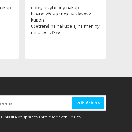
nákup
dobrý a výhodný nákup
hlavne vždy je nejaký zľavový
kupón
ušetrené na nákupe aj na meniny
mi chodí zľava
Prihlásiť sa
súhlasíte so
spracovaním osobných údajov.