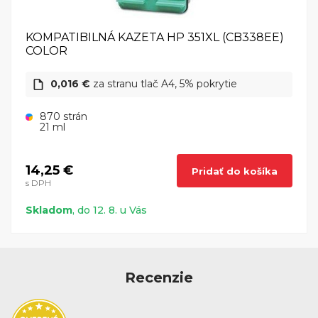
KOMPATIBILNÁ KAZETA HP 351XL (CB338EE)
COLOR
0,016 €
za stranu tlač A4, 5% pokrytie
870 strán
21 ml
14,25 €
Pridať do košíka
s DPH
Skladom
, do 12. 8. u Vás
Recenzie