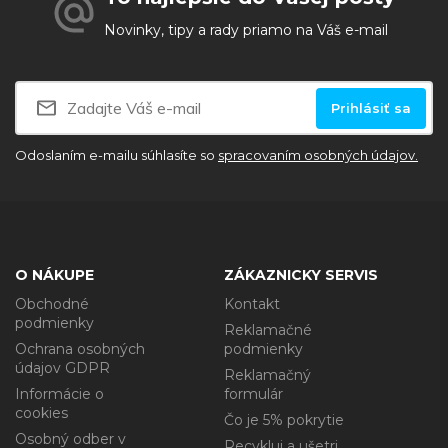
Novinky, tipy a rady priamo na Váš e-mail
Prihlásiť sa
Odoslaním e-mailu súhlasíte so
spracovaním osobných údajov.
O NÁKUPE
ZÁKAZNICKY SERVIS
Obchodné
Kontakt
podmienky
Reklamačné
Ochrana osobných
podmienky
údajov GDPR
Reklamačný
Informácie o
formulár
cookies
Čo je 5% pokrytie
Osobný odber v
Recykluj a ušetri