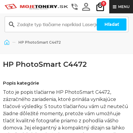
0
MENU
Hľadať
HP PhotoSmart C4472
HP PhotoSmart C4472
Popis kategórie
Toto je popis tlačiarne HP PhotoSmart C4472,
zázračného zariadenia, ktoré prináša vynikajúce
tlačové výsledky. S touto tlačiarňou vám už neutečú
žiadne dôležité momenty, pretože vám umožňuje
tlačiť kvalitné fotografie priamo z pohodlia vášho
domova. Jej elegantný a kompaktný dizajn sa ľahko