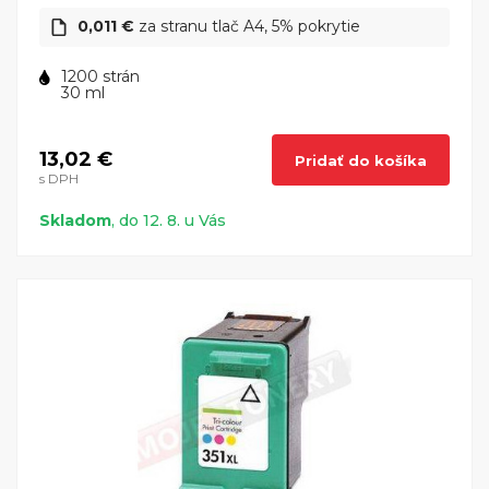
0,011 €
za stranu tlač A4, 5% pokrytie
1200 strán
30 ml
13,02 €
Pridať do košíka
s DPH
Skladom
, do 12. 8. u Vás