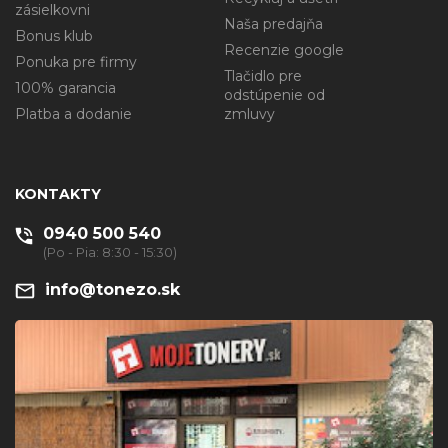
zásielkovni
Naša predajňa
Bonus klub
Recenzie google
Ponuka pre firmy
Tlačidlo pre
100% garancia
odstúpenie od
Platba a dodanie
zmluvy
KONTAKTY
0940 500 540
(Po - Pia: 8:30 - 15:30)
info@tonezo.sk