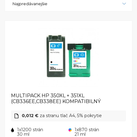
Najpredávanejšie
fotografie a dokumenty bez potreby pripojenia k
počítaču. HP PhotoSmart C4342 All-in-One tlačiareň
je skvelou voľbou pre každého, kto potrebuje
spoľahlivé a všestranné tlačiareň pre domáce alebo
malé kancelárske použitie.
MULTIPACK HP 350XL + 351XL
(CB336EE,CB338EE) KOMPATIBILNÝ
0,012 €
za stranu tlač A4, 5% pokrytie
1x1200 strán
1x870 strán
30 ml
21 ml