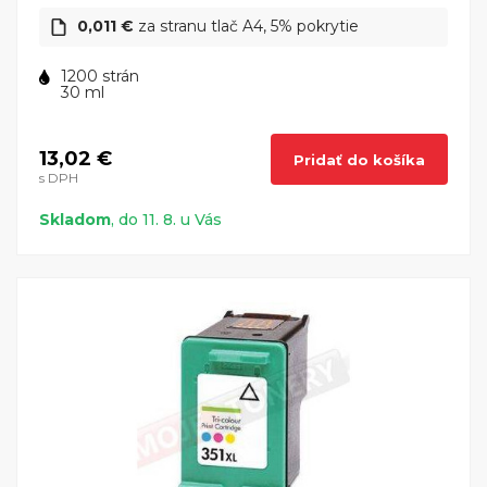
0,011 €
za stranu tlač A4, 5% pokrytie
1200 strán
30 ml
13,02 €
Pridať do košíka
s DPH
Skladom
, do 11. 8. u Vás