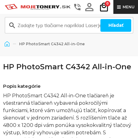
0
MENU
Hľadať
HP PhotoSmart C4342 All-in-One
HP PhotoSmart C4342 All-in-One
Popis kategórie
HP PhotoSmart C4342 All-in-One tlačiareň je
všestranná tlačiareň vybavená pokročilými
funkciami, ktoré vám umožňujú tlačiť, kopírovať a
skenovať v jednom zariadení. S rozlíšením tlače až
4800 x 1200 dpi vám ponúka vysokokvalitný tlačový
výstup, ktorý vyhovuje vašim potrebám. S