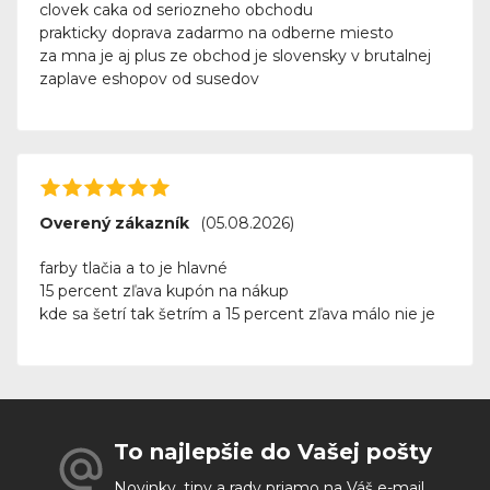
clovek caka od seriozneho obchodu
prakticky doprava zadarmo na odberne miesto
za mna je aj plus ze obchod je slovensky v brutalnej
zaplave eshopov od susedov
Overený zákazník
(05.08.2026)
farby tlačia a to je hlavné
15 percent zľava kupón na nákup
kde sa šetrí tak šetrím a 15 percent zľava málo nie je
To najlepšie do Vašej pošty
Novinky, tipy a rady priamo na Váš e-mail