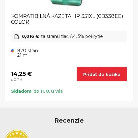
KOMPATIBILNÁ KAZETA HP 351XL (CB338EE)
COLOR
0,016 €
za stranu tlač A4, 5% pokrytie
870 strán
21 ml
14,25 €
Pridať do košíka
s DPH
Skladom
, do 11. 8. u Vás
Recenzie