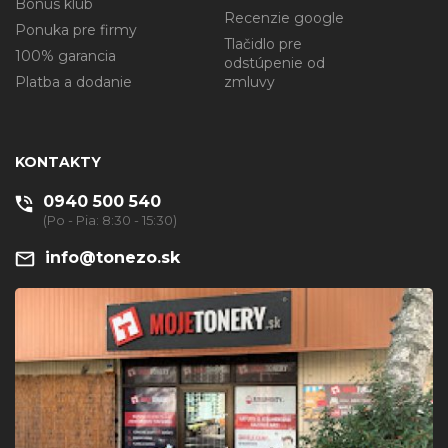
Bonus klub
Recenzie google
Ponuka pre firmy
Tlačidlo pre
100% garancia
odstúpenie od
Platba a dodanie
zmluvy
KONTAKTY
0940 500 540
(Po - Pia: 8:30 - 15:30)
info@tonezo.sk