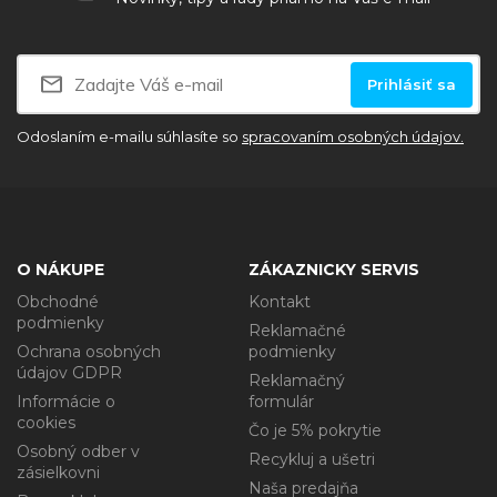
Prihlásiť sa
Odoslaním e-mailu súhlasíte so
spracovaním osobných údajov.
O NÁKUPE
ZÁKAZNICKY SERVIS
Obchodné
Kontakt
podmienky
Reklamačné
Ochrana osobných
podmienky
údajov GDPR
Reklamačný
Informácie o
formulár
cookies
Čo je 5% pokrytie
Osobný odber v
Recykluj a ušetri
zásielkovni
Naša predajňa