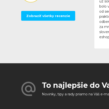
uz so
bolo 
od se
Zobraziť všetky recenzie
prakt
odber
za mn
slove
eshop
To najlepšie do V
Novinky, tipy a rady priamo na Váš e-ma