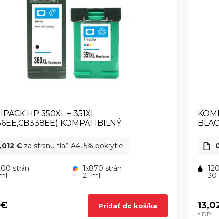
IPACK HP 350XL + 351XL
KOMP
36EE,CB338EE) KOMPATIBILNÝ
BLA
,012 €
za stranu tlač A4, 5% pokrytie
0
200 strán
1x870 strán
120
ml
21 ml
30
 €
13,0
Pridať do košíka
s DPH