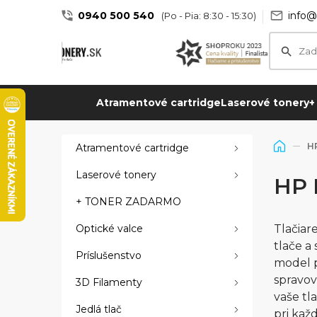
0940 500 540
info@
(Po - Pia: 8:30 - 15:30)
Atramentové cartridge
Laserové tonery
+
H
Atramentové cartridge
Laserové tonery
HP 
+ TONER ZADARMO
Optické valce
Tlačiar
tlače a
Príslušenstvo
model p
spravov
3D Filamenty
vaše tl
Jedlá tlač
pri kaž