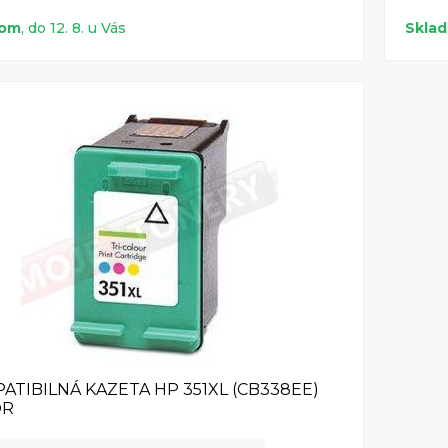
dom
, do 12. 8. u Vás
Skla
ATIBILNÁ KAZETA HP 351XL (CB338EE)
OR