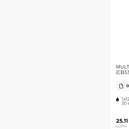
MULT
(CB3
0
1x1
30 
25,11
s DPH