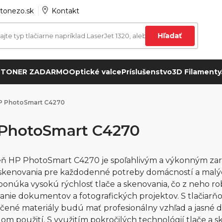
tonezo.sk
Kontakt
Hľadať
 TONER ZADARMO
Optické valce
Príslušenstvo
3D Filamenty
P PhotoSmart C4270
PhotoSmart C4270
eň HP PhotoSmart C4270 je spoľahlivým a výkonným zari
 skenovania pre každodenné potreby domácností a malý
onúka vysokú rýchlosť tlače a skenovania, čo z neho ro
anie dokumentov a fotografických projektov. S tlačiarň
ačené materiály budú mať profesionálny vzhľad a jasné d
dom použití. S využitím pokročilých technológií tlače a