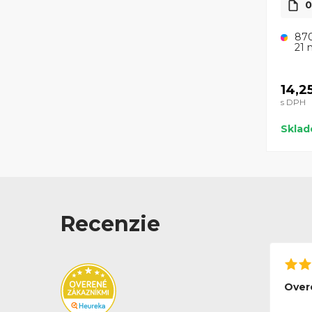
0
870
21 
14,2
s DPH
Skla
Recenzie
Over