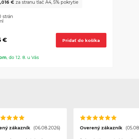
,016 €
za stranu tlač A4, 5% pokrytie
 strán
ml
5 €
Pridať do košíka
dom
, do 12. 8. u Vás
ený zákazník
(06.08.2026)
Overený zákazník
(05.08