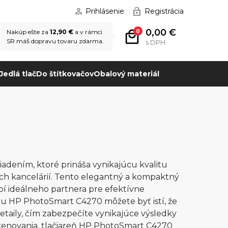
Prihlásenie
Registrácia
0,00 €
0
Nakúp ešte za
12,90 €
a v rámci
SR máš dopravu tovaru zdarma.
s DPH
Jedlá tlač
Do štítkovačov
Obalový materiál
adením, ktoré prináša vynikajúcu kvalitu
ch kancelárií. Tento elegantný a kompaktný
bí ideálneho partnera pre efektívne
ou HP PhotoSmart C4270 môžete byť istí, že
etaily, čím zabezpečíte vynikajúce výsledky
 skenovania, tlačiareň HP PhotoSmart C4270