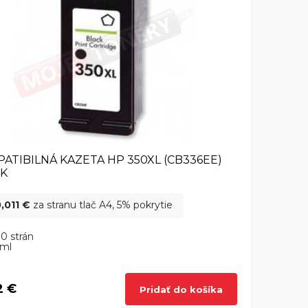
ATIBILNÁ KAZETA HP 350XL (CB336EE)
CK
,011 €
za stranu tlač A4, 5% pokrytie
0 strán
 ml
2 €
Pridať do košíka