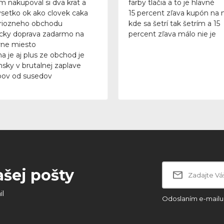
m nakupoval si dva krat a
farby tlačia a to je hlavné
vsetko ok ako clovek caka
15 percent zľava kupón na 
riozneho obchodu
kde sa šetrí tak šetrím a 15
icky doprava zadarmo na
percent zľava málo nie je
ne miesto
a je aj plus ze obchod je
nsky v brutalnej zaplave
ov od susedov
ašej pošty
il
Odoslaním e-mailu 