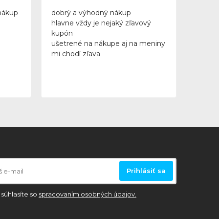
nákup
dobrý a výhodný nákup
hlavne vždy je nejaký zľavový
kupón
ušetrené na nákupe aj na meniny
mi chodí zľava
Prihlásiť sa
súhlasíte so
spracovaním osobných údajov.