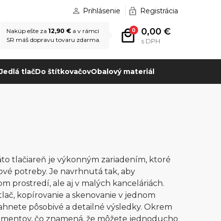
Prihlásenie
Registrácia
0,00 €
0
Nakúp ešte za
12,90 €
a v rámci
SR máš dopravu tovaru zdarma.
s DPH
Jedlá tlač
Do štítkovačov
Obalový materiál
to tlačiareň je výkonným zariadením, ktoré
ové potreby. Je navrhnutá tak, aby
om prostredí, ale aj v malých kanceláriách.
lač, kopírovanie a skenovanie v jednom
siahnete pôsobivé a detailné výsledky. Okrem
umentov, čo znamená, že môžete jednoducho