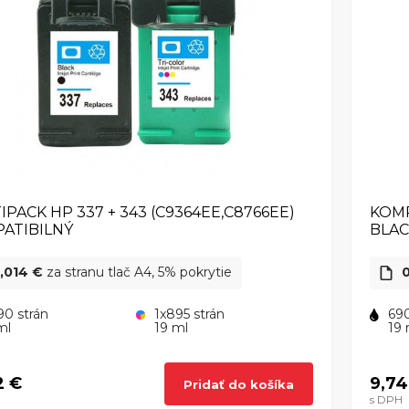
IPACK HP 337 + 343 (C9364EE,C8766EE)
KOMP
ATIBILNÝ
BLA
,014 €
za stranu tlač A4, 5% pokrytie
90 strán
1x895 strán
690
ml
19 ml
19 
2 €
9,74
Pridať do košíka
s DPH