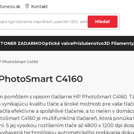
tonezo.sk
Kontakt
Hľadať
 TONER ZADARMO
Optické valce
Príslušenstvo
3D Filamenty
P PhotoSmart C4160
PhotoSmart C4160
ám pomôžem s opisom tlačiarne HP PhotoSmart C4160. Tá
vynikajúcu kvalitu tlače a široké možnosti pre vaše tlač
čila efektívne a spoľahlivé tlačenie, a to nielen v domác
oSmart C4160 je multifunkčná tlačiareň, ktorá ponúka t
ní. S jej vysokou rozlíšením tlače až 4800 x 1200 dpi do
e vybavená technológiou automatického podávania dok