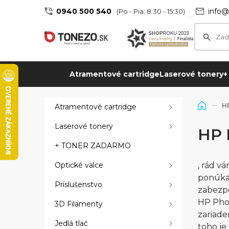
0940 500 540
info@
(Po - Pia: 8:30 - 15:30)
Atramentové cartridge
Laserové tonery
+
H
Atramentové cartridge
Laserové tonery
HP 
+ TONER ZADARMO
Optické valce
, rád v
ponúka 
Príslušenstvo
zabezpe
HP Phot
3D Filamenty
zariade
Jedlá tlač
toho j