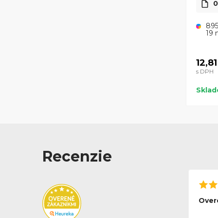
0
895
19 
12,81
s DPH
Skla
Recenzie
Over