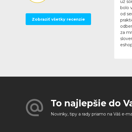
uz so
bolo 
od se
Zobraziť všetky recenzie
prakt
odber
za mn
slove
eshop
To najlepšie do V
Novinky, tipy a rady priamo na Váš e-ma