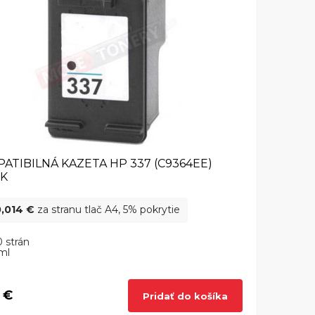
ATIBILNÁ KAZETA HP 337 (C9364EE)
CK
0,014 €
za stranu tlač A4, 5% pokrytie
 strán
ml
 €
Pridať do košíka