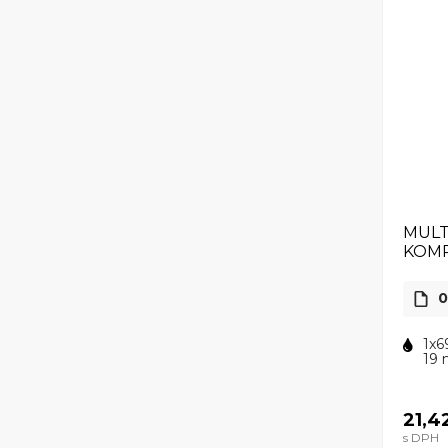
MULT
KOMP
0
1x6
19 
21,4
s DPH