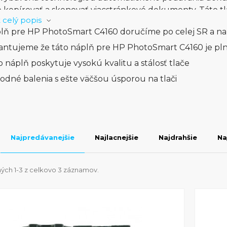
o kopírovať a skenovať viacstránkové dokumenty. Táto tl
 celý popis
ám uľahčia tlač. Môžete jednoducho tlačiť fotografie pr
lň pre HP PhotoSmart C4160 doručíme po celej SR a na
 zabudovanej čítačky kariet. Ďalšou výhodou je možnos
zo smartfónu alebo tabletu bez potreby pripojenia k po
antujeme že táto náplň pre HP PhotoSmart C4160 je pl
á farebným LCD displejom, ktorý vám umožňuje jednod
o náplň poskytuje vysokú kvalitu a stálosť tlače
ch tlačiarne. Táto tlačiareň je tiež kompaktná a štýlová
odné balenia s ešte väčšou úsporou na tlači
ancelárie. Celkovo je tlačiareň HP PhotoSmart C4160 v
je vynikajúcu kvalitu tlače a množstvo funkcií. S jej v
ní a jednoduchým ovládaním je ideálna voľba pre každéh
alebo kancelárske použitie.
Najpredávanejšie
Najlacnejšie
Najdrahšie
Na
ých 1-3 z celkovo 3 záznamov.