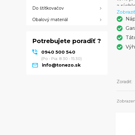
a rýchl
Do štítkovačov
Zobraziť
ktoré v
Náp
Obalový materiál
pomocou
priamo 
Gar
vybaven
Tát
Potrebujete poradiť ?
funkciá
Výh
alebo k
0940 500 540
poskytu
(Po - Pia: 8:30 - 15:30)
zariade
info@tonezo.sk
domáce 
Zoradiť:
Zobrazen