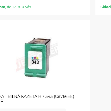
dom
, do 12. 8. u Vás
Skla
ATIBILNÁ KAZETA HP 343 (C8766EE)
OR