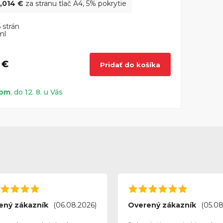
,014 €
za stranu tlač A4, 5% pokrytie
 strán
ml
 €
Pridať do košíka
dom
, do 12. 8. u Vás
ený zákazník
(06.08.2026)
Overený zákazník
(05.08