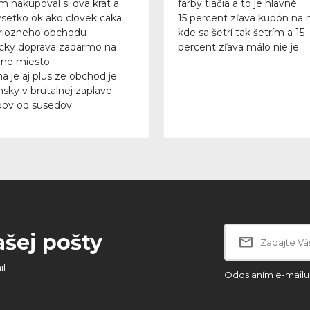
m nakupoval si dva krat a
farby tlačia a to je hlavné
vsetko ok ako clovek caka
15 percent zľava kupón na 
riozneho obchodu
kde sa šetrí tak šetrím a 15
icky doprava zadarmo na
percent zľava málo nie je
ne miesto
a je aj plus ze obchod je
nsky v brutalnej zaplave
ov od susedov
ašej pošty
il
Odoslaním e-mailu 