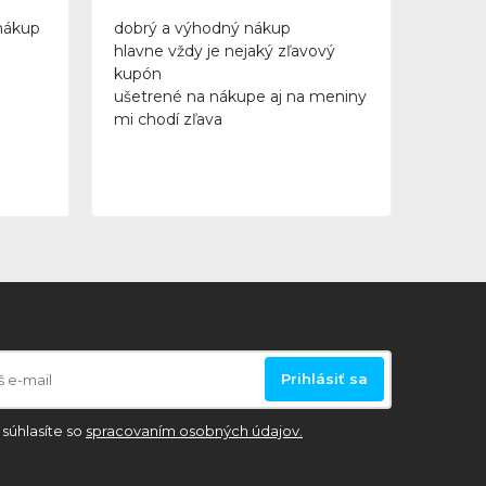
nákup
dobrý a výhodný nákup
hlavne vždy je nejaký zľavový
kupón
ušetrené na nákupe aj na meniny
mi chodí zľava
Prihlásiť sa
súhlasíte so
spracovaním osobných údajov.