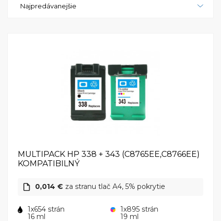
Najpredávanejšie
skenovanie vašich dokumentov a fotografií. Nech už
potrebujete tlačiť, skenovať alebo kopírovať, HP
PhotoSmart C3180 je vynikajúcou voľbou pre
všetkých, ktorí očakávajú kvalitu a spoľahlivosť vo
svojom tlačovom zariadení.
MULTIPACK HP 338 + 343 (C8765EE,C8766EE)
KOMPATIBILNÝ
0,014 €
za stranu tlač A4, 5% pokrytie
1x654 strán
1x895 strán
16 ml
19 ml