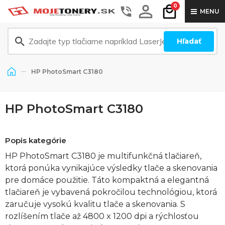
0
MENU
Hľadať
HP PhotoSmart C3180
HP PhotoSmart C3180
Popis kategórie
HP PhotoSmart C3180 je multifunkčná tlačiareň,
ktorá ponúka vynikajúce výsledky tlače a skenovania
pre domáce použitie. Táto kompaktná a elegantná
tlačiareň je vybavená pokročilou technológiou, ktorá
zaručuje vysokú kvalitu tlače a skenovania. S
rozlíšením tlače až 4800 x 1200 dpi a rýchlosťou