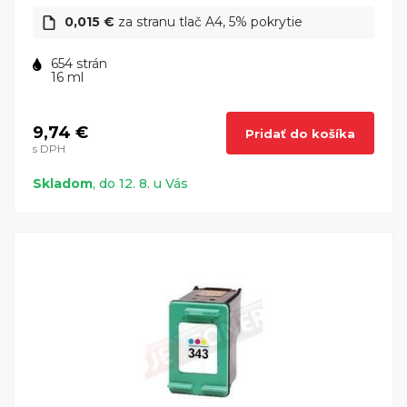
0,015 €
za stranu tlač A4, 5% pokrytie
654 strán
16 ml
9,74 €
Pridať do košíka
s DPH
Skladom
, do 12. 8. u Vás