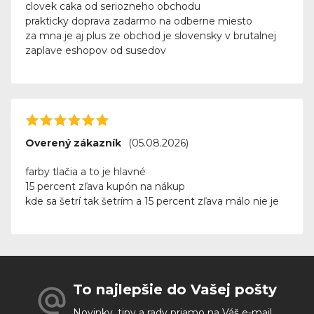
clovek caka od seriozneho obchodu
prakticky doprava zadarmo na odberne miesto
za mna je aj plus ze obchod je slovensky v brutalnej
zaplave eshopov od susedov
Overený zákazník
(05.08.2026)
farby tlačia a to je hlavné
15 percent zľava kupón na nákup
kde sa šetrí tak šetrím a 15 percent zľava málo nie je
To najlepšie do Vašej pošty
Novinky, tipy a rady priamo na Váš e-mail