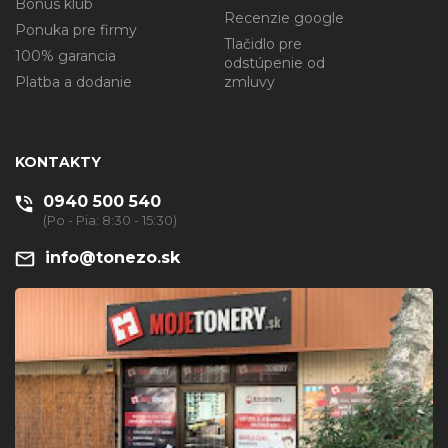
Bonus klub
Recenzie google
Ponuka pre firmy
Tlačidlo pre
100% garancia
odstúpenie od
Platba a dodanie
zmluvy
KONTAKTY
0940 500 540
(Po - Pia: 8:30 - 15:30)
info@tonezo.sk