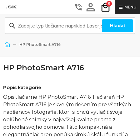
0
MENU
Hľadať
HP PhotoSmart A716
HP PhotoSmart A716
Popis kategórie
Opis tlačiarne HP PhotoSmart A716 Tlačiareň HP
PhotoSmart A716 je skvelým riešením pre všetkých
nadšencov fotografie, ktorí si chcú vytlačiť svoje
obľúbené snímky v najvyššej kvalite priamo z
pohodlia svojho domova. Táto kompaktná a
elegantná tlačiareň ponúka širokú škálu funkcií a