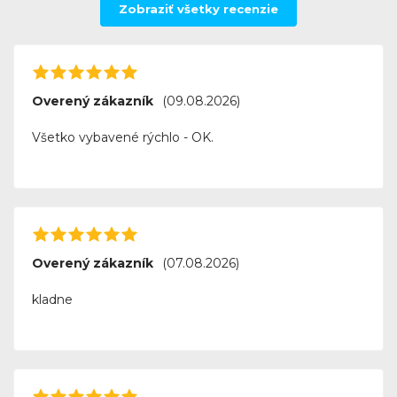
Zobraziť všetky recenzie
výsledkom a jednoduchosťou, akú ste si kedy
predstavovali. Tlačiareň HP PhotoSmart A716 je
skutočným klenotom pre každého fotografického
nadšenca a jednou z najlepších voľieb na trhu.
Overený zákazník
(09.08.2026)
Všetko vybavené rýchlo - OK.
Overený zákazník
(07.08.2026)
kladne