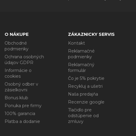
O NÁKUPE
ZÁKAZNICKY SERVIS
Obchodné
Kontakt
podmienky
Reklamačné
Ochrana osobných
podmienky
údajov GDPR
Reklamačný
Informácie o
formulár
cookies
Čo je 5% pokrytie
Osobný odber v
Recykluj a ušetri
zásielkovni
Naša predajňa
Bonus klub
Recenzie google
Ponuka pre firmy
Tlačidlo pre
100% garancia
odstúpenie od
Platba a dodanie
zmluvy