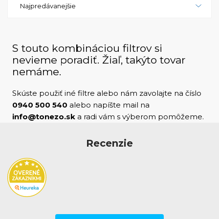
Najpredávanejšie
zaostrení. Táto funkcia je veľmi užitočná, pretože
zaručuje najlepšie výsledky aj pri tlačení fotografií s
jemnými detailmi. Okrem toho, tlačiareň je
kompatibilná s rôznymi typmi fotopapiera, čo
S touto kombináciou filtrov si
umožňuje vytvárať fotografie s rôznymi efektmi a
nevieme poradiť. Žiaľ, takýto tovar
textúrami. Celkovo je tlačiareň HP PhotoSmart A716
nemáme.
vynikajúcim zariadením pre tých, ktorí si chcú
vytlačiť svoje fotografie v profesionálnej kvalite bez
Skúste použiť iné filtre alebo nám zavolajte na číslo
toho, aby museli navštevovať fotošhop. S jej
0940 500 540
alebo napíšte mail na
kompaktným dizajnom, vysokou kvalitou tlače a
info@tonezo.sk
a radi vám s výberom pomôžeme.
jednoduchým ovládaním je ideálnou voľbou pre
každého fotografického nadšenca. Bez ohľadu na to,
Recenzie
či tlačíte rodinné fotky, dovolenkové zábery alebo
umenie na plátne, tlačiareň HP PhotoSmart A716
vám poskytne výsledky, ktoré vás ohromia. Získajte si
tlačiareň HP PhotoSmart A716 a zažite svet
fotografie tak, ako ste si to nikdy nedokázali
predstaviť. S touto tlačiarňou budete schopní
vytvárať a tlačiť svoje obľúbené snímky s lepším