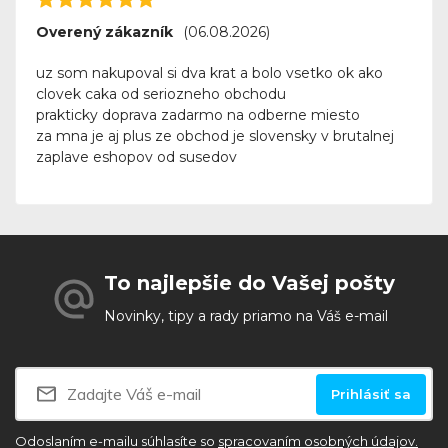
Overený zákazník
(06.08.2026)
uz som nakupoval si dva krat a bolo vsetko ok ako
clovek caka od seriozneho obchodu
prakticky doprava zadarmo na odberne miesto
za mna je aj plus ze obchod je slovensky v brutalnej
zaplave eshopov od susedov
To najlepšie do Vašej pošty
Novinky, tipy a rady priamo na Váš e-mail
Prihlásiť sa
Odoslaním e-mailu súhlasíte so
spracovaním osobných údajov.