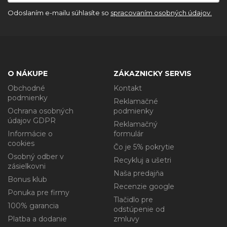
Odoslaním e-mailu súhlasíte so
spracovaním osobných údajov.
O NÁKUPE
ZÁKAZNICKY SERVIS
Obchodné
Kontakt
podmienky
Reklamačné
Ochrana osobných
podmienky
údajov GDPR
Reklamačný
Informácie o
formulár
cookies
Čo je 5% pokrytie
Osobný odber v
Recykluj a ušetri
zásielkovni
Naša predajňa
Bonus klub
Recenzie google
Ponuka pre firmy
Tlačidlo pre
100% garancia
odstúpenie od
Platba a dodanie
zmluvy