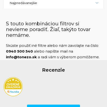
Najpredávanejšie
pamiatky, ktoré budete s hrdosťou zdieľať s
ostatnými.
S touto kombináciou filtrov si
nevieme poradiť. Žiaľ, takýto tovar
nemáme.
Skúste použiť iné filtre alebo nám zavolajte na číslo
0940 500 540
alebo napíšte mail na
info@tonezo.sk
a radi vám s výberom pomôžeme.
Recenzie