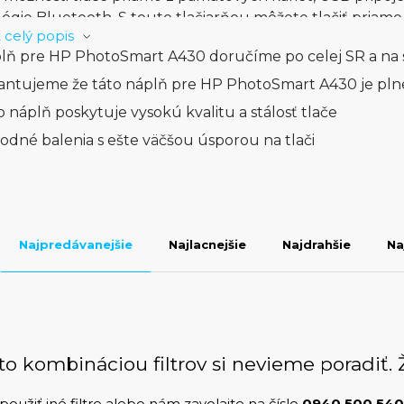
ógie Bluetooth. S touto tlačiarňou môžete tlačiť priamo
 celý popis
ušuje proces tlače a umožňuje vám okamžite zachytiť a 
lň pre HP PhotoSmart A430 doručíme po celej SR a na 
art A430 podporuje rôzne typy médií, vrátane fotopapi
e tlačiť rôzne druhy dokumentov a fotografie s optimá
antujeme že táto náplň pre HP PhotoSmart A430 je pln
ického obnovenia farieb, HP PhotoSmart A430 zabezpeču
o náplň poskytuje vysokú kvalitu a stálosť tlače
atramentových kaziet. Táto tlačiareň je tiež vybavená 
odné balenia s ešte väčšou úsporou na tlači
om, ktorý vám umožňuje rýchlo a jednoducho vybrať poža
0 sekúnd na fotografie a možnosťou vytlačiť až 36 foto
 HP PhotoSmart A430 je ideálnou voľbou pre tých, ktorí
nie.
Najpredávanejšie
Najlacnejšie
Najdrahšie
Na
to kombináciou filtrov si nevieme poradiť. 
použiť iné filtre alebo nám zavolajte na číslo
0940 500 540