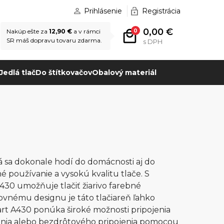
Prihlásenie
Registrácia
0,00 €
0
Nakúp ešte za
12,90 €
a v rámci
SR máš dopravu tovaru zdarma.
s DPH
Jedlá tlač
Do štítkovačov
Obalový materiál
á sa dokonale hodí do domácnosti aj do
é používanie a vysokú kvalitu tlače. S
30 umožňuje tlačiť žiarivo farebné
kovnému designu je táto tlačiareň ľahko
art A430 ponúka široké možnosti pripojenia
jenia alebo bezdrôtového pripojenia pomocou