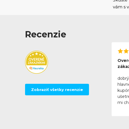
vám s
Recenzie
Over
záka
dobrý
hlavn
Zobraziť všetky recenzie
kupó
ušetr
mi ch