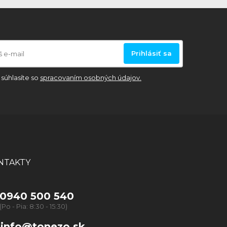
Prihlásiť sa
súhlasíte so
spracovaním osobných údajov.
NTAKTY
0940 500 540
(Po - Pia: 8:30 - 15:30)
info@tonezo.sk