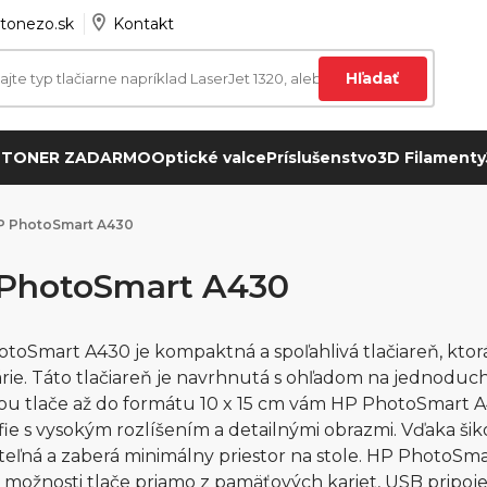
tonezo.sk
Kontakt
Hľadať
 TONER ZADARMO
Optické valce
Príslušenstvo
3D Filamenty
P PhotoSmart A430
PhotoSmart A430
otoSmart A430 je kompaktná a spoľahlivá tlačiareň, ktor
rie. Táto tlačiareň je navrhnutá s ohľadom na jednoduch
ou tlače až do formátu 10 x 15 cm vám HP PhotoSmart A4
fie s vysokým rozlíšením a detailnými obrazmi. Vďaka ši
teľná a zaberá minimálny priestor na stole. HP PhotoSm
 možnosti tlače priamo z pamäťových kariet, USB pripo