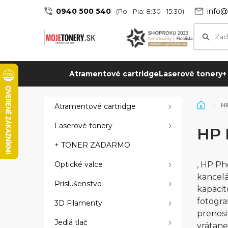
0940 500 540
info@
(Po - Pia: 8:30 - 15:30)
Atramentové cartridge
Laserové tonery
+
H
Atramentové cartridge
Laserové tonery
HP 
+ TONER ZADARMO
Optické valce
, HP Ph
kancelá
Príslušenstvo
kapacit
fotogra
3D Filamenty
prenosi
Jedlá tlač
vrátane