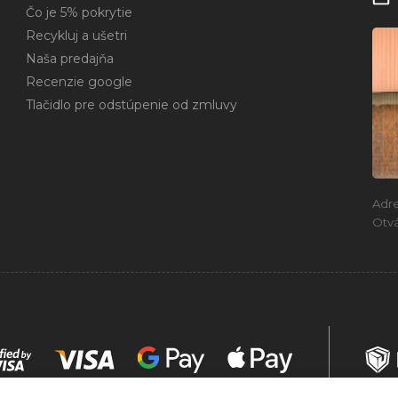
Čo je 5% pokrytie
Recykluj a ušetri
Naša predajňa
Recenzie google
Tlačidlo pre odstúpenie od zmluvy
Adr
Otvá