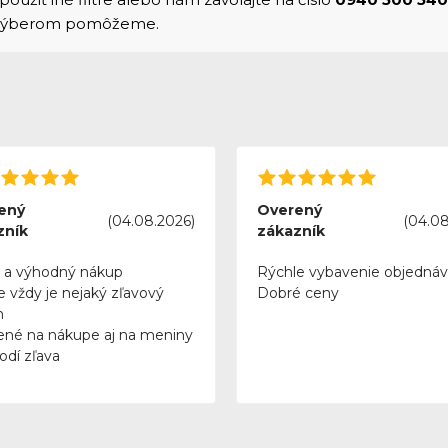
 výberom pomôžeme.
ený
Overený
(04.08.2026)
(04.08
zník
zákazník
 a výhodný nákup
Rýchle vybavenie objedná
e vždy je nejaký zľavový
Dobré ceny
n
ené na nákupe aj na meniny
odí zľava