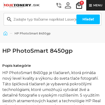
0
MENU
Hľadať
HP PhotoSmart 8450gp
HP PhotoSmart 8450gp
Popis kategórie
HP PhotoSmart 8450gp je tlačiareň, ktorá prináša
nový level kvality a výkonu do sveta tlače fotografií.
Táto špičková tlačiareň je vybavená pokročilými
technológiami, ktoré umožňujú vytvárať živé a
detailné fotografie s vysokým rozlíšením. S využitím
šiestich atramentových kaziet a technológie HP Real