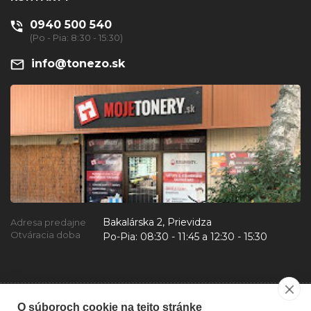
0940 500 540
(Po - Pia: 8:30 - 15:30)
info@tonezo.sk
Bakalárska 2, Prievidza
Adresa predajne
Otváracia doba
Po-Pia:
08:30 - 11:45 a 12:30 - 15:30
O súboroch cookie na tejto stránke