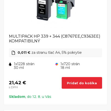
MULTIPACK HP 339 + 344 (C8767EE,C9363EE)
KOMPATIBILNÝ
0,011 €
za stranu tlač A4, 5% pokrytie
1x1228 strán
1x720 strán
30 ml
18 ml
21,42 €
Pridať do košíka
s DPH
Skladom
, do 12. 8. u Vás