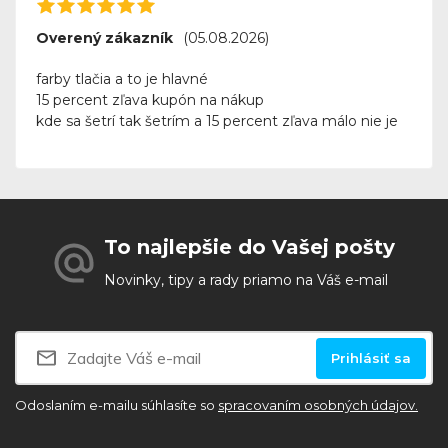
Overený zákazník
(05.08.2026)
farby tlačia a to je hlavné
15 percent zľava kupón na nákup
kde sa šetrí tak šetrím a 15 percent zľava málo nie je
To najlepšie do Vašej pošty
Novinky, tipy a rady priamo na Váš e-mail
Prihlásiť sa
Odoslaním e-mailu súhlasíte so
spracovaním osobných údajov.