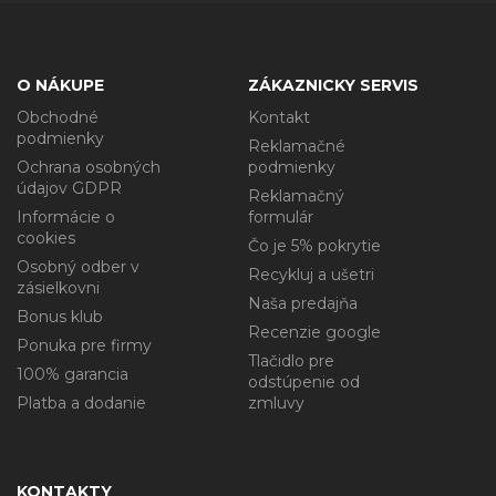
O NÁKUPE
ZÁKAZNICKY SERVIS
Obchodné
Kontakt
podmienky
Reklamačné
Ochrana osobných
podmienky
údajov GDPR
Reklamačný
Informácie o
formulár
cookies
Čo je 5% pokrytie
Osobný odber v
Recykluj a ušetri
zásielkovni
Naša predajňa
Bonus klub
Recenzie google
Ponuka pre firmy
Tlačidlo pre
100% garancia
odstúpenie od
Platba a dodanie
zmluvy
KONTAKTY