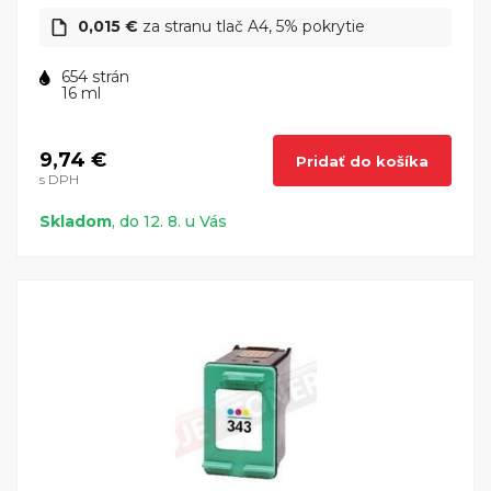
0,015 €
za stranu tlač A4, 5% pokrytie
654 strán
16 ml
9,74 €
Pridať do košíka
s DPH
Skladom
, do 12. 8. u Vás