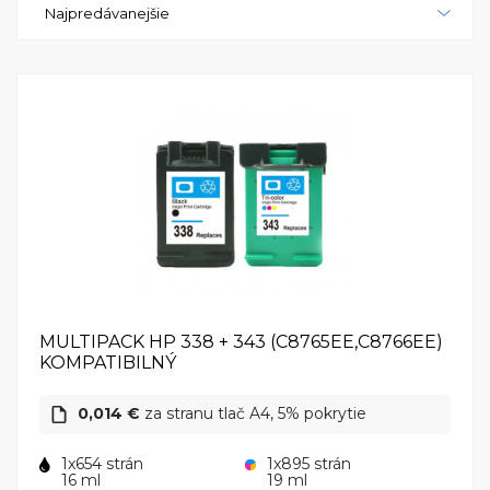
Najpredávanejšie
zabezpečuje optimálnu kvalitu tlače. HP
PhotoSmart 8450gp je bezpochyby jednou z
najlepších tlačiarní na trhu. S jej vynikajúcou
kvalitou tlače, vysokým rozlíšením a širokou škálou
možností, táto tlačiareň je ideálna pre všetkých, ktorí
si cenia kvalitu a presnosť. Nech už tlačíte fotografie
alebo dokumenty, HP PhotoSmart 8450gp vám
poskytne výsledky, ktoré vás nadchnú.
MULTIPACK HP 338 + 343 (C8765EE,C8766EE)
KOMPATIBILNÝ
0,014 €
za stranu tlač A4, 5% pokrytie
1x654 strán
1x895 strán
16 ml
19 ml