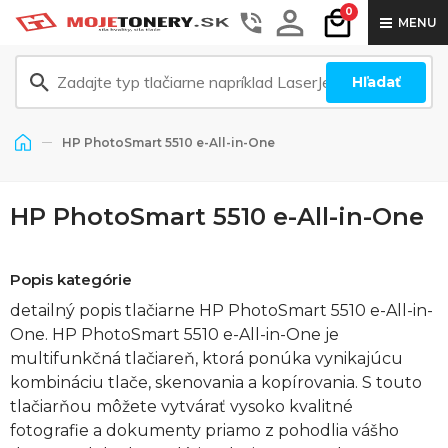
0
MENU
Hľadať
HP PhotoSmart 5510 e-All-in-One
HP PhotoSmart 5510 e-All-in-One
Popis kategórie
detailný popis tlačiarne HP PhotoSmart 5510 e-All-in-
One. HP PhotoSmart 5510 e-All-in-One je
multifunkčná tlačiareň, ktorá ponúka vynikajúcu
kombináciu tlače, skenovania a kopírovania. S touto
tlačiarňou môžete vytvárať vysoko kvalitné
fotografie a dokumenty priamo z pohodlia vášho