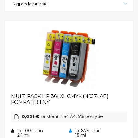
Najpredávanejšie
spoľahlivé a výkonné multifunkčné zariadenie, ktoré
poskytuje vysokú kvalitu tlače a jednoduchú
ovládateľnosť. V skratke, tlačiareň HP PhotoSmart
5510 e-All-in-One je ideálnym riešením pre tých,
ktorí potrebujú spoľahlivé a výkonné multifunkčné
zariadenie pre tlač, skenovanie a kopírovanie. S jej
kompaktným dizajnom, dotykovým displejom a
bezdrôtovým pripojením poskytuje jednoduché
ovládanie a vysokú kvalitu tlače. HP PhotoSmart
5510 e-All-in-One je skvelou voľbou pre domácnosti
aj malé kancelárie, ktoré hľadajú spoľahlivé a cenovo
dostupné riešenie pre tlač a skenovanie.
MULTIPACK HP 364XL CMYK (N9J74AE)
KOMPATIBILNÝ
0,001 €
za stranu tlač A4, 5% pokrytie
1x1100 strán
1x1875 strán
24 ml
15 ml