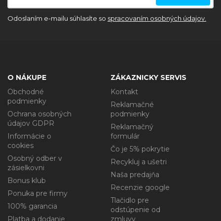
Odoslaním e-mailu súhlasíte so
spracovaním osobných údajov.
O NÁKUPE
ZÁKAZNICKY SERVIS
Obchodné
Kontakt
podmienky
Reklamačné
Ochrana osobných
podmienky
údajov GDPR
Reklamačný
Informácie o
formulár
cookies
Čo je 5% pokrytie
Osobný odber v
Recykluj a ušetri
zásielkovni
Naša predajňa
Bonus klub
Recenzie google
Ponuka pre firmy
Tlačidlo pre
100% garancia
odstúpenie od
Platba a dodanie
zmluvy