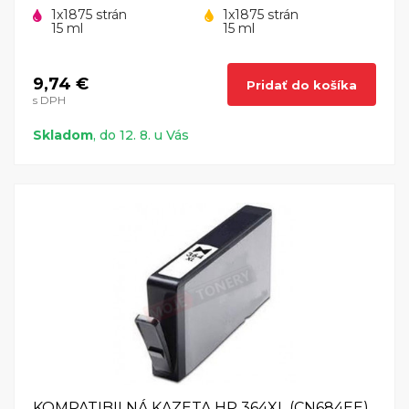
1x1875 strán
1x1875 strán
15 ml
15 ml
9,74 €
Pridať do košíka
s DPH
Skladom
, do 12. 8. u Vás
KOMPATIBILNÁ KAZETA HP 364XL (CN684EE)