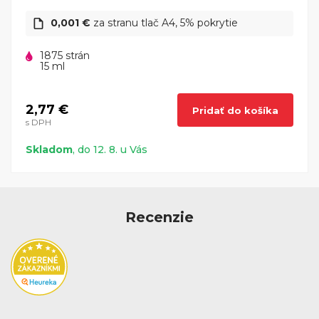
0,001 €
za stranu tlač A4, 5% pokrytie
1875 strán
15 ml
2,77 €
Pridať do košíka
s DPH
Skladom
, do 12. 8. u Vás
Recenzie