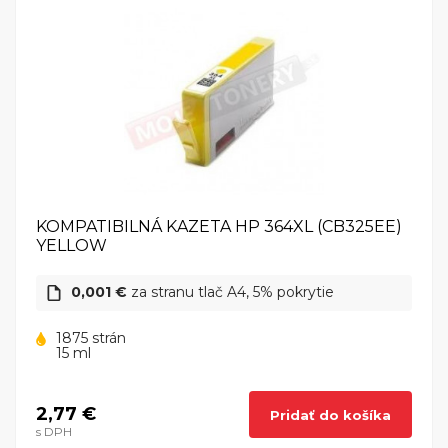
KOMPATIBILNÁ KAZETA HP 364XL (CB325EE)
YELLOW
0,001 €
za stranu tlač A4, 5% pokrytie
1875 strán
15 ml
2,77 €
Pridať do košíka
s DPH