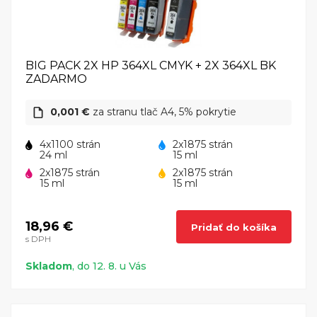
BIG PACK 2X HP 364XL CMYK + 2X 364XL BK
ZADARMO
0,001 €
za stranu tlač A4, 5% pokrytie
4x1100 strán
2x1875 strán
24 ml
15 ml
2x1875 strán
2x1875 strán
15 ml
15 ml
18,96 €
Pridať do košíka
s DPH
Skladom
, do 12. 8. u Vás