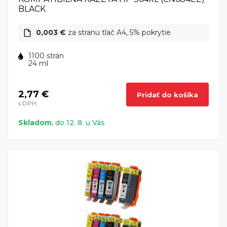
BLACK
0,003 €
za stranu tlač A4, 5% pokrytie
1100 strán
24 ml
2,77 €
Pridať do košíka
s DPH
Skladom
, do 12. 8. u Vás