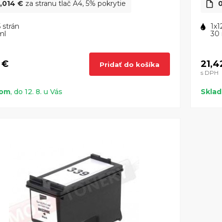
,014 €
za stranu tlač A4, 5% pokrytie
0
 strán
1x1
ml
30
 €
21,4
Pridať do košíka
s DPH
dom
, do 12. 8. u Vás
Skla