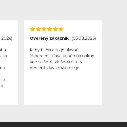
.2026)
Overený zákazník
(05.08.2026)
t a
farby tlačia a to je hlavné
caka
15 percent zľava kupón na nákup
kde sa šetrí tak šetrím a 15
 na
percent zľava málo nie je
 je
ve