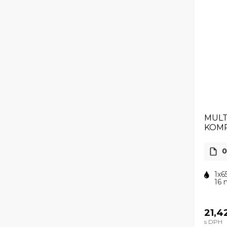
MULT
KOMP
0
1x6
16 
21,4
s DPH