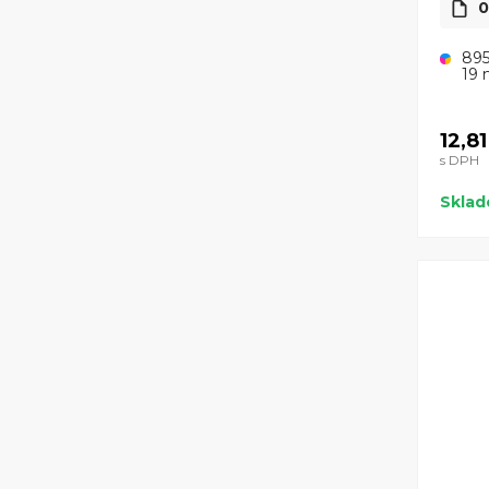
0
895
19 
12,81
s DPH
Skla