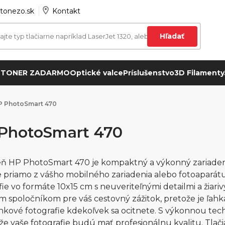
tonezo.sk
Kontakt
Hľadať
 TONER ZADARMO
Optické valce
Príslušenstvo
3D Filamenty
P PhotoSmart 470
PhotoSmart 470
eň HP PhotoSmart 470 je kompaktný a výkonný zariadenie
e priamo z vášho mobilného zariadenia alebo fotoaparátu
fie vo formáte 10x15 cm s neuveriteľnými detailmi a žiar
m spoločníkom pre váš cestovný zážitok, pretože je ľah
kové fotografie kdekoľvek sa ocitnete. S výkonnou te
í, že vaše fotografie budú mať profesionálnu kvalitu. Tl