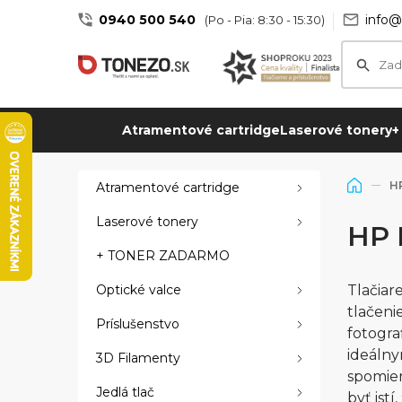
0940 500 540
info@
(Po - Pia: 8:30 - 15:30)
Atramentové cartridge
Laserové tonery
+
H
Atramentové cartridge
Laserové tonery
HP 
+ TONER ZADARMO
Optické valce
Tlačiar
tlačeni
Príslušenstvo
fotogra
ideálny
3D Filamenty
spomien
Jedlá tlač
byť ist