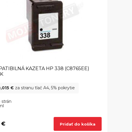
ATIBILNÁ KAZETA HP 338 (C8765EE)
CK
,015 €
za stranu tlač A4, 5% pokrytie
 strán
ml
 €
Pridať do košíka