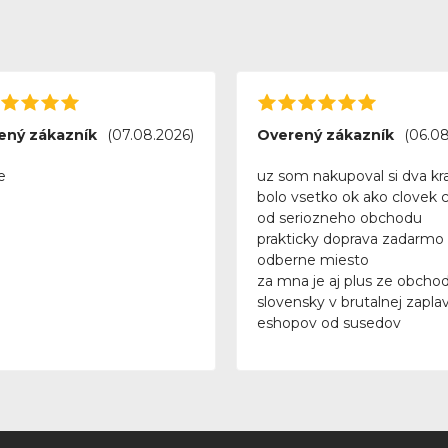
ený zákazník
(07.08.2026)
Overený zákazník
(06.08
e
uz som nakupoval si dva kra
bolo vsetko ok ako clovek 
od seriozneho obchodu
prakticky doprava zadarmo
odberne miesto
za mna je aj plus ze obchod
slovensky v brutalnej zapla
eshopov od susedov