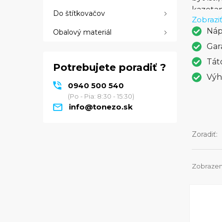
kazetam
Do štítkovačov
Zobraziť
bezdrôt
Náp
Obalový materiál
eliminu
okraja,
Gar
fotogra
Tát
Potrebujete poradiť ?
rozlíše
Výh
včas a 
0940 500 540
ide o f
(Po - Pia: 8:30 - 15:30)
ktoré v
info@tonezo.sk
potreby
Zoradiť:
Zobrazen