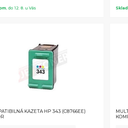
dom
, do 12. 8. u Vás
Skla
ATIBILNÁ KAZETA HP 343 (C8766EE)
MULT
OR
KOMP