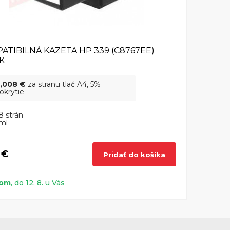
ATIBILNÁ KAZETA HP 339 (C8767EE)
K
,008 €
za stranu tlač A4, 5%
okrytie
8 strán
ml
 €
Pridať do košíka
dom
, do 12. 8. u Vás