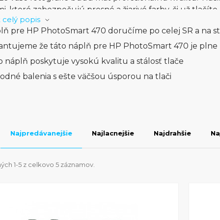
i, ktoré zabezpečujú presné a žiarivé farby, či už tlačít
 celý popis
ového pripojenia môžete jednoducho tlačiť priamo z vá
lň pre HP PhotoSmart 470 doručíme po celej SR a na s
je potreba prepojenia s počítačom. Tlačiareň HP Photo
 čo znamená, že vaše fotografie budú mať profesionálny 
antujeme že táto náplň pre HP PhotoSmart 470 je plne
fií je tlačiareň HP PhotoSmart 470 tiež schopná tlačiť 
o náplň poskytuje vysokú kvalitu a stálosť tlače
ní. S rýchlosťou tlače až 23 strán za minútu si môžete by
odné balenia s ešte väčšou úsporou na tlači
s vynikajúcou kvalitou. S touto tlačiarňou môžete vytvára
otografie alebo dokumenty. Tlačiareň HP PhotoSmart 47
ám umožní tlačiť s dôverou a ľahkosťou, čím sa stane 
.
Najpredávanejšie
Najlacnejšie
Najdrahšie
Na
ých 1-5 z celkovo 5 záznamov.