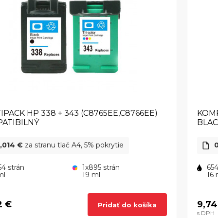
IPACK HP 338 + 343 (C8765EE,C8766EE)
KOMP
ATIBILNÝ
BLA
,014 €
za stranu tlač A4, 5% pokrytie
0
54 strán
1x895 strán
654
ml
19 ml
16 
2 €
9,74
Pridať do košíka
s DPH