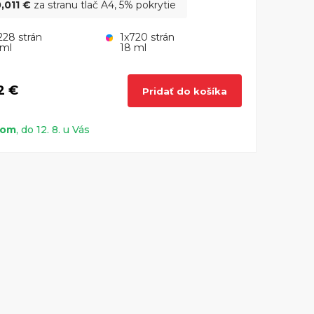
,011 €
za stranu tlač A4, 5% pokrytie
228 strán
1x720 strán
 ml
18 ml
2 €
Pridať do košíka
dom
, do 12. 8. u Vás