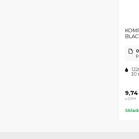
KOMP
BLAC
0
p
122
30 
9,74
s DPH
Skla