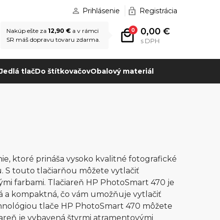
Prihlásenie
Registrácia
0,00 €
0
Nakúp ešte za
12,90 €
a v rámci
SR máš dopravu tovaru zdarma.
s DPH
Jedlá tlač
Do štítkovačov
Obalový materiál
, ktoré prináša vysoko kvalitné fotografické
. S touto tlačiarňou môžete vytlačiť
ivými farbami. Tlačiareň HP PhotoSmart 470 je
ká a kompaktná, čo vám umožňuje vytlačiť
chnológiou tlače HP PhotoSmart 470 môžete
ačiareň je vybavená štyrmi atramentovými