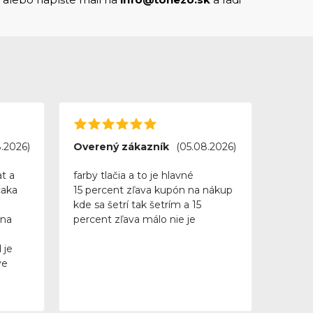
.2026)
Overený zákazník
(05.08.2026)
t a
farby tlačia a to je hlavné
caka
15 percent zľava kupón na nákup
kde sa šetrí tak šetrím a 15
 na
percent zľava málo nie je
 je
ve