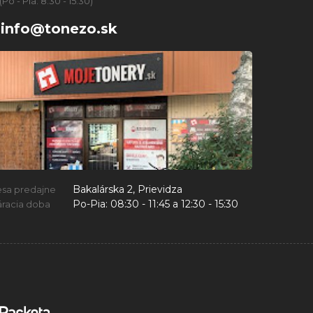
(Po - Pia: 8:30 - 15:30)
info@tonezo.sk
Bakalárska 2, Prievidza
esa predajne
Po-Pia:
08:30 - 11:45 a 12:30 - 15:30
racia doba