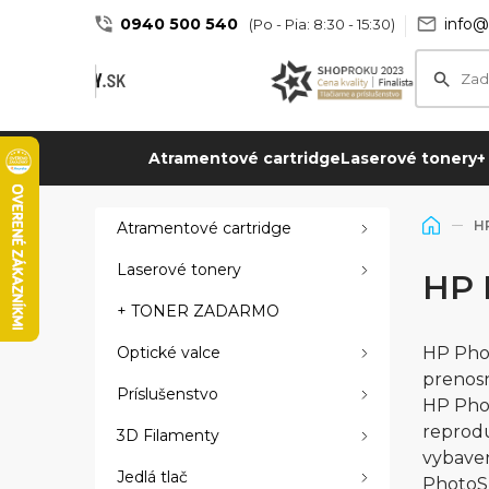
0940 500 540
info@
(Po - Pia: 8:30 - 15:30)
Atramentové cartridge
Laserové tonery
+
H
Atramentové cartridge
Laserové tonery
HP 
+ TONER ZADARMO
Optické valce
HP Phot
prenosn
Príslušenstvo
HP Phot
reprodu
3D Filamenty
vybave
Jedlá tlač
PhotoSm