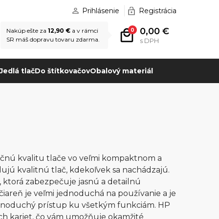
Prihlásenie
Registrácia
0,00 €
0
Nakúp ešte za
12,90 €
a v rámci
SR máš dopravu tovaru zdarma.
s DPH
Jedlá tlač
Do štítkovačov
Obalový materiál
močnú kvalitu tlače vo veľmi kompaktnom a
ujú kvalitnú tlač, kdekoľvek sa nachádzajú.
 ktorá zabezpečuje jasnú a detailnú
lačiareň je veľmi jednoduchá na používanie a je
noduchý prístup ku všetkým funkciám. HP
ch kariet, čo vám umožňuje okamžité