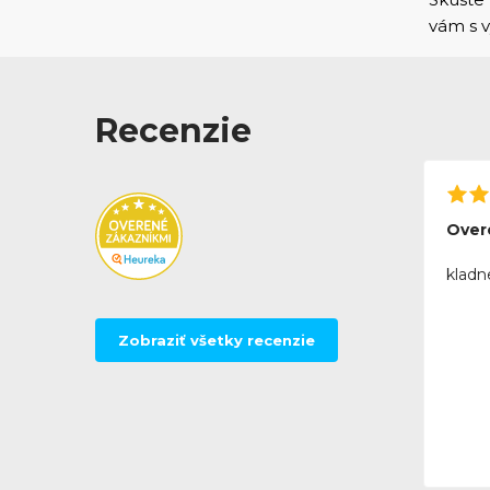
vám s
Recenzie
Over
kladn
Zobraziť všetky recenzie