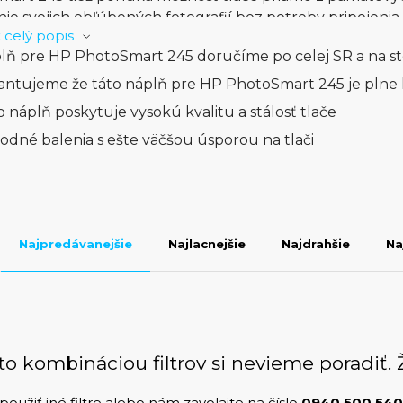
nie svojich obľúbených fotografií bez potreby pripojenia
 celý popis
bilná s rôznymi formátmi fotografií, vrátane 10 x 15 cm a
lň pre HP PhotoSmart 245 doručíme po celej SR a na s
bľúbenom rozmeru. HP PhotoSmart 245 je skutočne skv
kvalitu tlače a zároveň potrebujú kompaktné a prenosné
antujeme že táto náplň pre HP PhotoSmart 245 je plne
ať výnimočnú tlač svojich fotografií kdekoľvek, kedykoľv
o náplň poskytuje vysokú kvalitu a stálosť tlače
ch osláv alebo len tak na pamiatku, HP PhotoSmart 245
odné balenia s ešte väčšou úsporou na tlači
osť s každým výtlačkom.
Najpredávanejšie
Najlacnejšie
Najdrahšie
Na
to kombináciou filtrov si nevieme poradiť. 
použiť iné filtre alebo nám zavolajte na číslo
0940 500 540