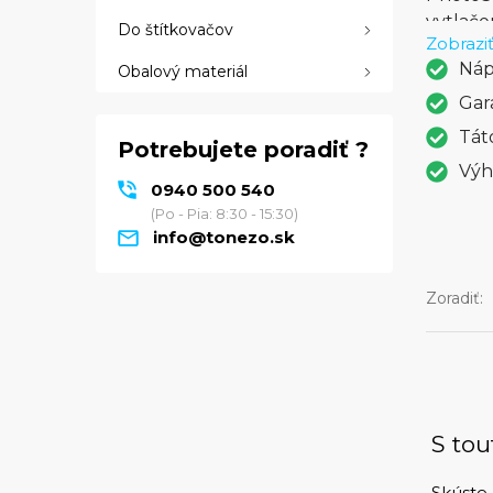
vytlače
Do štítkovačov
Zobraziť
kompati
Náp
Obalový materiál
vašom o
vysokú 
Gar
vychutn
Tát
Potrebujete poradiť ?
rodinný
Výh
spokojn
0940 500 540
(Po - Pia: 8:30 - 15:30)
info@tonezo.sk
Zoradiť:
S tou
Skúste 