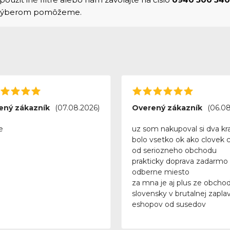
 výberom pomôžeme.
ený zákazník
(07.08.2026)
Overený zákazník
(06.08
e
uz som nakupoval si dva kra
bolo vsetko ok ako clovek 
od seriozneho obchodu
prakticky doprava zadarmo
odberne miesto
za mna je aj plus ze obchod
slovensky v brutalnej zapla
eshopov od susedov