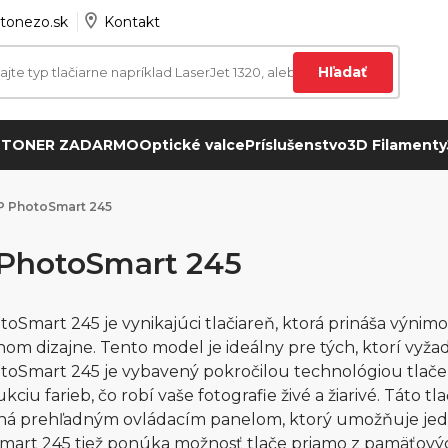
tonezo.sk
Kontakt
Hľadať
 TONER ZADARMO
Optické valce
Príslušenstvo
3D Filamenty
P PhotoSmart 245
PhotoSmart 245
oSmart 245 je vynikajúci tlačiareň, ktorá prináša výni
om dizajne. Tento model je ideálny pre tých, ktorí vyžad
oSmart 245 je vybavený pokročilou technológiou tlače,
kciu farieb, čo robí vaše fotografie živé a žiarivé. Táto t
ná prehľadným ovládacím panelom, ktorý umožňuje jed
art 245 tiež ponúka možnosť tlače priamo z pamäťový