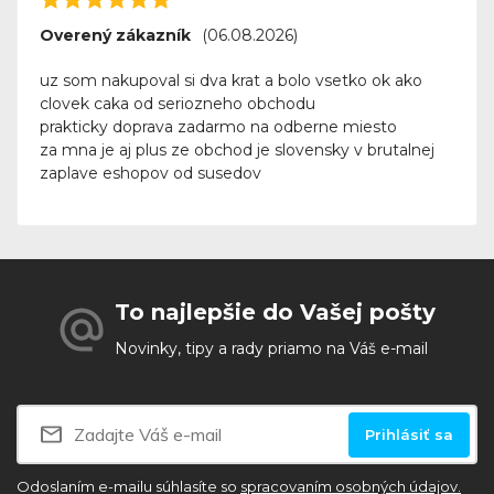
Overený zákazník
(06.08.2026)
uz som nakupoval si dva krat a bolo vsetko ok ako
clovek caka od seriozneho obchodu
prakticky doprava zadarmo na odberne miesto
za mna je aj plus ze obchod je slovensky v brutalnej
zaplave eshopov od susedov
To najlepšie do Vašej pošty
Novinky, tipy a rady priamo na Váš e-mail
Prihlásiť sa
Odoslaním e-mailu súhlasíte so
spracovaním osobných údajov.