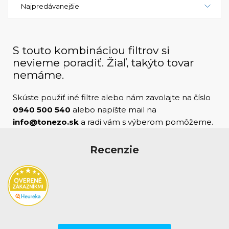
Najpredávanejšie
a údržbu tlačiarne. Celkovo je HP PageWide Pro
777z vynikajúcou voľbou pre podniky, ktoré
potrebujú spoľahlivú tlačiareň s vysokou rýchlosťou
a kvalitou tlače. Svojou spoľahlivosťou a vysokou
S touto kombináciou filtrov si
úrovňou zabezpečenia je ideálnym riešením pre
nevieme poradiť. Žiaľ, takýto tovar
náročné pracovné prostredia, kde je dôležité mať
nemáme.
kontrolu nad tlačou a ochranou citlivých informácií.
HP PageWide Pro 777z je tlačiareň, ktorá kombinuje
Skúste použiť iné filtre alebo nám zavolajte na číslo
vysoký výkon s jednoduchou správou a bezpečným
0940 500 540
alebo napíšte mail na
prostredím, čím prispieva k efektívnemu
info@tonezo.sk
a radi vám s výberom pomôžeme.
fungovaniu kancelárskych procesov.
Recenzie