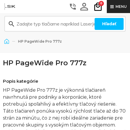
0
MENU
Hľadať
HP PageWide Pro 777z
HP PageWide Pro 777z
Popis kategórie
HP PageWide Pro 777z je výkonná tlačiareň
navrhnutá pre podniky a korporácie, ktoré
potrebujú spoľahlivý a efektívny tlačový riešenie.
Táto tlačiareň ponúka vysokú rýchlosť tlače až do 70
strán za minútu, čo z nej robí ideálne zariadenie pre
pracovné skupiny s vysokým tlačovým objemom.