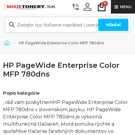
0
MENU
Hľadať
HP PageWide Enterprise Color MFP 780dns
HP PageWide Enterprise Color
MFP 780dns
Popis kategórie
, rád vám poskytnemHP PageWide Enterprise Color
MFP 780dns v slovenskom jazyku. HP PageWide
Enterprise Color MFP 780dns je výkonná
multifunkčná tlačiareň, ktorá ponúka rýchle a
spoľahlivé tlačenie farebných dokumentov vo