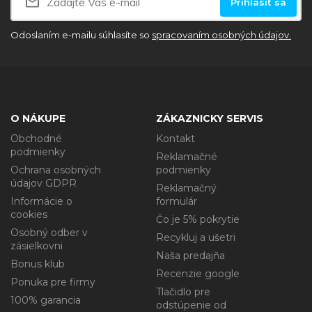
Prihlásiť sa
Odoslaním e-mailu súhlasíte so
spracovaním osobných údajov.
O NÁKUPE
ZÁKAZNICKY SERVIS
Obchodné
Kontakt
podmienky
Reklamačné
Ochrana osobných
podmienky
údajov GDPR
Reklamačný
Informácie o
formulár
cookies
Čo je 5% pokrytie
Osobný odber v
Recykluj a ušetri
zásielkovni
Naša predajňa
Bonus klub
Recenzie google
Ponuka pre firmy
Tlačidlo pre
100% garancia
odstúpenie od