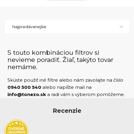
potreby. Celkovo je tlačiareň HP PageWide
Enterprise Color MFP 780dns vynikajúcim riešením
pre podniky, ktoré potrebujú spoľahlivé a
Najpredávanejšie
vysokovýkonné tlačenie farebných dokumentov vo
veľkom množstve. S vysokou rýchlosťou tlače,
nízkymi prevádzkovými nákladmi a bohatými
bezpečnostnými funkciami je táto tlačiareň
S touto kombináciou filtrov si
navrhnutá tak, aby zvládla náročné firemné
nevieme poradiť. Žiaľ, takýto tovar
prostredie. HP PageWide Enterprise Color MFP
nemáme.
780dns je skutočne tlačiareň, ktorá prináša
výnimočnú hodnotu a výkonnosť pre podniky
Skúste použiť iné filtre alebo nám zavolajte na číslo
všetkých veľkostí.
0940 500 540
alebo napíšte mail na
info@tonezo.sk
a radi vám s výberom pomôžeme.
Recenzie