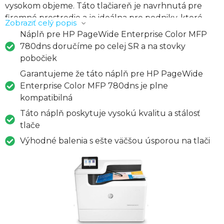
vysokom objeme. Táto tlačiareň je navrhnutá pre
firemné prostredie a je ideálna pre podniky, ktoré
Zobraziť celý popis
potrebujú spoľahlivé a vysokovýkonné tlačenie. S
Náplň pre HP PageWide Enterprise Color MFP
technológiou PageWide ponúka tlačiareň vysokú
780dns doručíme po celej SR a na stovky
rýchlosť tlače a nízke náklady na prevádzku, čo ju
pobočiek
robí ideálnou voľbou pre podniky, ktoré potrebujú
Garantujeme že táto náplň pre HP PageWide
efektívne spravovať tlačové náklady. HP PageWide
Enterprise Color MFP 780dns je plne
Enterprise Color MFP 780dns je vybavená širokou
kompatibilná
škálou funkcií, vrátane skenovania, kopírovania a
Táto náplň poskytuje vysokú kvalitu a stálosť
tlače vo vysokom rozlíšení. S možnosťou pripojenia
tlače
cez Ethernet a bezdrôtové pripojenie je táto
tlačiareň ľahko integrovateľná do existujúcej
Výhodné balenia s ešte väčšou úsporou na tlači
firemnej siete. Okrem toho je vybavená rozsiahlou
bezpečnostnou funkcionalitou, ktorá chráni citlivé
firemné údaje a zabraňuje neoprávnenému
prístupu. HP PageWide Enterprise Color MFP
780dns je teda ideálnym riešením pre podniky, ktoré
potrebujú spoľahlivú, vysokovýkonnú a bezpečnú
multifunkčnú tlačiareň pre svoje každodenné