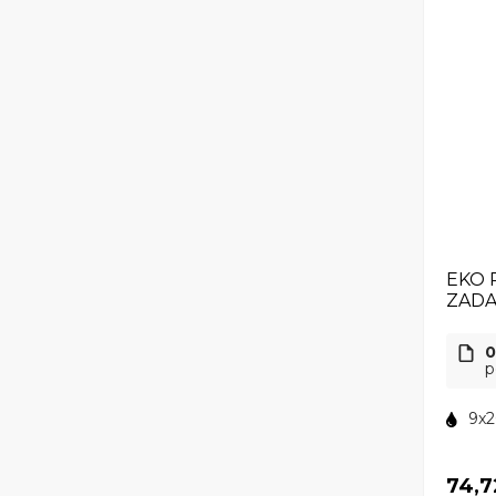
EKO 
ZAD
0
p
9x2
74,7