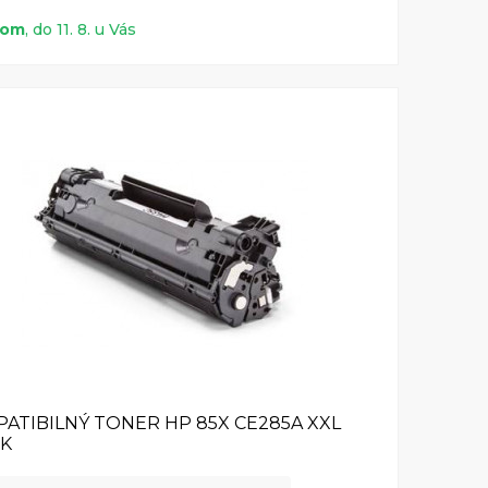
dom
, do 11. 8. u Vás
ATIBILNÝ TONER HP 85X CE285A XXL
CK