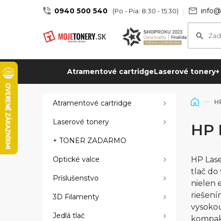
0940 500 540
info@
(Po - Pia: 8:30 - 15:30)
Atramentové cartridge
Laserové tonery
+
HP
Atramentové cartridge
Laserové tonery
HP 
+ TONER ZADARMO
Optické valce
HP Lase
tlač do
Príslušenstvo
nielen 
riešení
3D Filamenty
vysokou
Jedlá tlač
kompakt