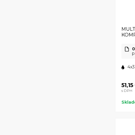
MULT
KOMP
0
p
4x3
51,15
s DPH
Skla