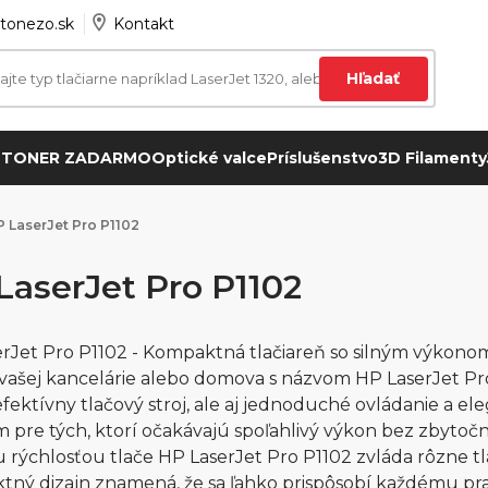
tonezo.sk
Kontakt
Hľadať
 TONER ZADARMO
Optické valce
Príslušenstvo
3D Filamenty
 LaserJet Pro P1102
LaserJet Pro P1102
rJet Pro P1102 - Kompaktná tlačiareň so silným výkonom! 
 vašej kancelárie alebo domova s názvom HP LaserJet Pr
efektívny tlačový stroj, ale aj jednoduché ovládanie a ele
m pre tých, ktorí očakávajú spoľahlivý výkon bez zbytoč
 rýchlosťou tlače HP LaserJet Pro P1102 zvláda rôzne t
ný dizajn znamená, že sa ľahko prispôsobí každému pra