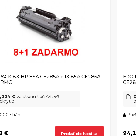
PACK 8X HP 85A CE285A + 1X 85A CE285A
EKO 
ARMO
CE28
,004 €
za stranu tlač A4, 5%
okrytie
p
000 strán
9x3
2 €
94,2
Pridať do košíka