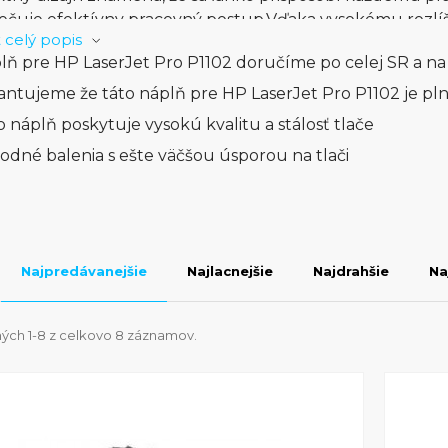
čuje efektívny pracovný postup.Vďaka vysokému rozlíšen
 celý popis
 jasné detaily vo vašich dokumentoch. HP LaserJet Pro P
lň pre HP LaserJet Pro P1102 doručíme po celej SR a na
 vysokú kvalitu tlače v každom dokumente.HP LaserJet P
chosť a výkon. Urobte si tlač jednoduchou s HP LaserJ
antujeme že táto náplň pre HP LaserJet Pro P1102 je pl
ivým tlačovým partnerom.
o náplň poskytuje vysokú kvalitu a stálosť tlače
odné balenia s ešte väčšou úsporou na tlači
Najpredávanejšie
Najlacnejšie
Najdrahšie
Na
ých 1-8 z celkovo 8 záznamov.