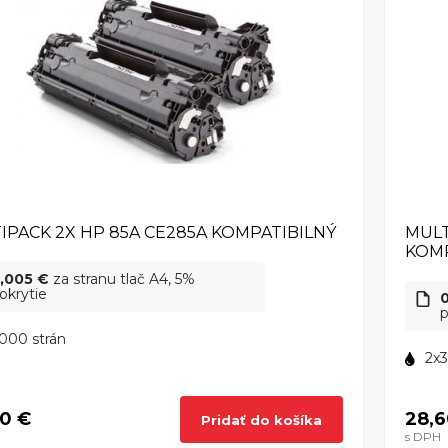
IPACK 2X HP 85A CE285A KOMPATIBILNÝ
MULT
KOMP
,005 €
za stranu tlač A4, 5%
okrytie
p
000 strán
2x3
0 €
28,6
Pridať do košíka
s DPH