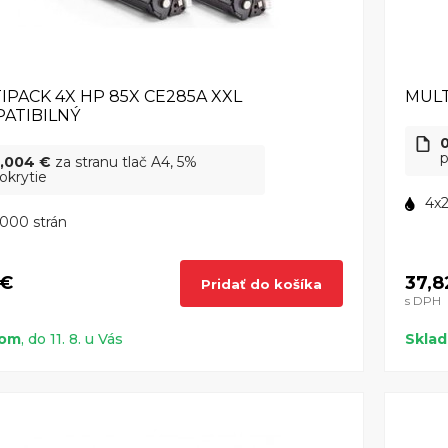
IPACK 4X HP 85X CE285A XXL
MULT
ATIBILNÝ
p
,004 €
za stranu tlač A4, 5%
okrytie
4x2
000 strán
 €
37,8
Pridať do košíka
s DPH
dom
, do 11. 8. u Vás
Skla