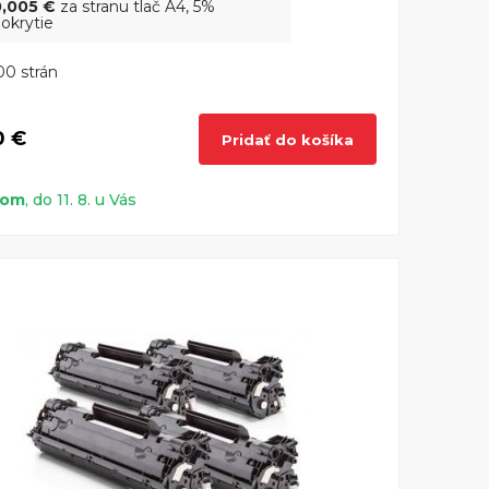
0,005 €
za stranu tlač A4, 5%
okrytie
0 strán
0 €
Pridať do košíka
dom
, do 11. 8. u Vás