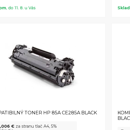
dom
, do 11. 8. u Vás
Skla
ATIBILNÝ TONER HP 85A CE285A BLACK
KOMP
BLA
,006 €
za stranu tlač A4, 5%