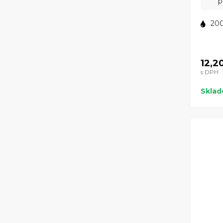
p
200
12,2
s DPH
Skla