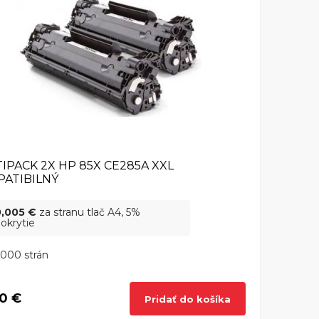
IPACK 2X HP 85X CE285A XXL
ATIBILNÝ
0,005 €
za stranu tlač A4, 5%
okrytie
000 strán
0 €
Pridať do košíka