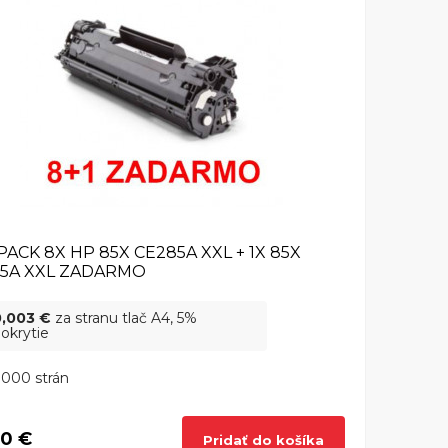
PACK 8X HP 85X CE285A XXL + 1X 85X
5A XXL ZADARMO
0,003 €
za stranu tlač A4, 5%
okrytie
000 strán
0 €
Pridať do košíka