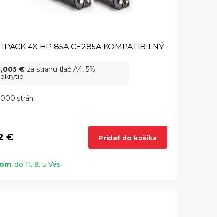
IPACK 4X HP 85A CE285A KOMPATIBILNÝ
0,005 €
za stranu tlač A4, 5%
okrytie
000 strán
2 €
Pridať do košíka
dom
, do 11. 8. u Vás