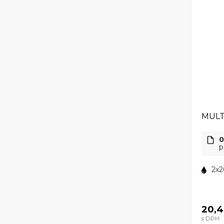
MULT
0
p
2x2
20,4
s DPH