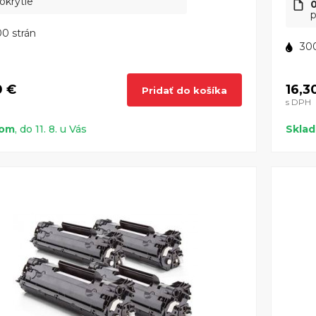
okrytie
p
0 strán
300
0 €
16,3
Pridať do košíka
s DPH
dom
, do 11. 8. u Vás
Skla