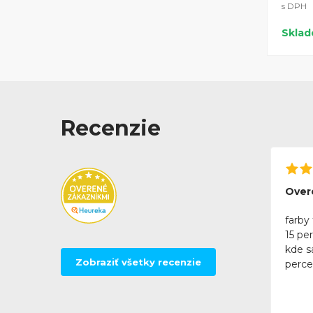
s DPH
Skla
Recenzie
Over
farby 
15 pe
kde sa
Zobraziť všetky recenzie
perce