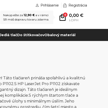
Prihlásenie
Registrácia
0,00 €
0
Nakúp ešte za
12,90 €
a v rámci
SR máš dopravu tovaru zdarma.
s DPH
Jedlá tlač
Do štítkovačov
Obalový materiál
Táto tlačiareň prináša spoľahlivú a kvalitnú
o P1102.S HP LaserJet Pro P1102 získavate
gantný dizajn. Táto tlačiareň je ideálnym
nej komplikácie.S rýchlym štartom tlače a
lačové úlohy s minimálnym úsilím. Jeho
covnému prostrediu, čím šetrí miesto a