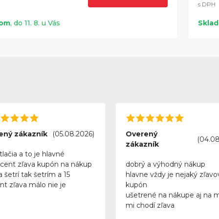
s DPH
dom
, do 11. 8. u Vás
Skla
ený zákazník
(05.08.2026)
Overený
(04.08
zákazník
tlačia a to je hlavné
rcent zľava kupón na nákup
dobrý a výhodný nákup
 šetrí tak šetrím a 15
hlavne vždy je nejaký zľavo
nt zľava málo nie je
kupón
ušetrené na nákupe aj na 
mi chodí zľava