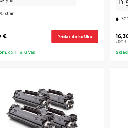
okrytie
p
0 strán
300
0 €
16,3
Pridať do košíka
s DPH
dom
, do 11. 8. u Vás
Skla