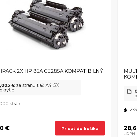
IPACK 2X HP 85A CE285A KOMPATIBILNÝ
MULT
KOMP
,005 €
za stranu tlač A4, 5%
okrytie
p
000 strán
2x3
0 €
28,6
Pridať do košíka
s DPH