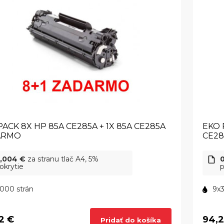
PACK 8X HP 85A CE285A + 1X 85A CE285A
EKO 
ARMO
CE28
,004 €
za stranu tlač A4, 5%
okrytie
p
000 strán
9x3
2 €
94,2
Pridať do košíka