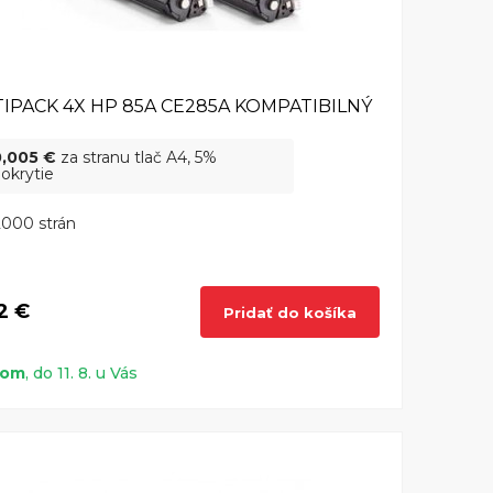
IPACK 4X HP 85A CE285A KOMPATIBILNÝ
0,005 €
za stranu tlač A4, 5%
okrytie
000 strán
2 €
Pridať do košíka
dom
, do 11. 8. u Vás