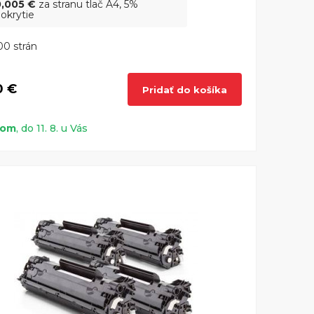
0,005 €
za stranu tlač A4, 5%
okrytie
0 strán
0 €
Pridať do košíka
dom
, do 11. 8. u Vás