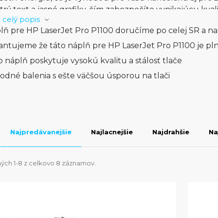
ostrý text a jasné grafiky, čím zabezpečíte vynikajúcu k
 celý popis
e cenovo dostupným a výkonným riešením pre tých, ktorí 
lň pre HP LaserJet Pro P1100 doručíme po celej SR a na
t Pro P1100 - kompaktná, spoľahlivá a cenovo dostupná tl
chosťou. Zvoľte HP LaserJet Pro P1100 pre rýchlu, úči
antujeme že táto náplň pre HP LaserJet Pro P1100 je pl
dí.
o náplň poskytuje vysokú kvalitu a stálosť tlače
odné balenia s ešte väčšou úsporou na tlači
Najpredávanejšie
Najlacnejšie
Najdrahšie
Na
ých 1-8 z celkovo 8 záznamov.