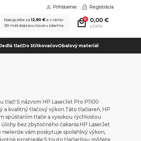
Prihlásenie
Registrácia
0,00 €
0
Nakúp ešte za
12,90 €
a v rámci
SR máš dopravu tovaru zdarma.
s DPH
Jedlá tlač
Do štítkovačov
Obalový materiál
nu tlač! S názvom HP LaserJet Pro P1100
ý a kvalitný tlačový výkon.Táto tlačiareň, HP
lym spúšťaním tlače a vysokou rýchlosťou
é úlohy bez zbytočného čakania.HP LaserJet
 nielenže vám poskytuje spoľahlivý výkon,
 životné prostredie.S touto tlačiarňou môžete