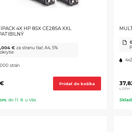
IPACK 4X HP 85X CE285A XXL
MULT
ATIBILNÝ
p
,004 €
za stranu tlač A4, 5%
okrytie
4x2
000 strán
 €
37,8
Pridať do košíka
s DPH
dom
, do 11. 8. u Vás
Skla