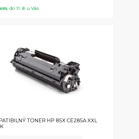
dom
, do 11. 8. u Vás
ATIBILNÝ TONER HP 85X CE285A XXL
CK