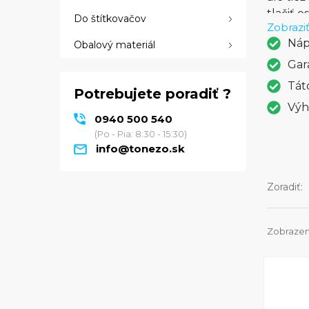
tlačiť 
Do štítkovačov
Zobraziť
P1100 j
Náp
Obalový materiál
LaserJe
jednodu
Gar
prostre
Tát
Potrebujete poradiť ?
Výh
0940 500 540
(Po - Pia: 8:30 - 15:30)
info@tonezo.sk
Zoradiť:
Zobrazen