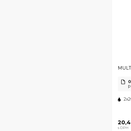
MULT
0
p
2x2
20,4
s DPH