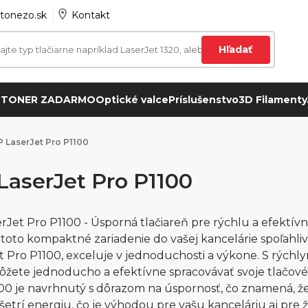
tonezo.sk
Kontakt
Hľadať
 TONER ZADARMO
Optické valce
Príslušenstvo
3D Filamenty
 LaserJet Pro P1100
LaserJet Pro P1100
rJet Pro P1100 - Úsporná tlačiareň pre rýchlu a efektív
 toto kompaktné zariadenie do vašej kancelárie spoľahliv
t Pro P1100, exceluje v jednoduchosti a výkone. S rých
ôžete jednoducho a efektívne spracovávať svoje tlačov
00 je navrhnutý s dôrazom na úspornosť, čo znamená, že
ž šetrí energiu, čo je výhodou pre vašu kanceláriu aj pre