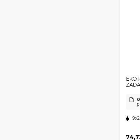
EKO 
ZAD
0
p
9x2
74,7