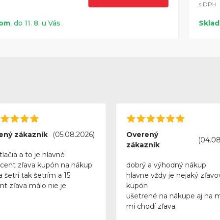
s DPH
dom
, do 11. 8. u Vás
Skla
ený zákazník
(05.08.2026)
Overený
(04.08
zákazník
tlačia a to je hlavné
rcent zľava kupón na nákup
dobrý a výhodný nákup
 šetrí tak šetrím a 15
hlavne vždy je nejaký zľavo
nt zľava málo nie je
kupón
ušetrené na nákupe aj na 
mi chodí zľava