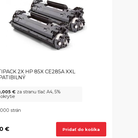
IPACK 2X HP 85X CE285A XXL
ATIBILNÝ
0,005 €
za stranu tlač A4, 5%
okrytie
000 strán
0 €
Pridať do košíka