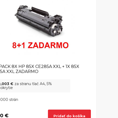
PACK 8X HP 85X CE285A XXL + 1X 85X
5A XXL ZADARMO
0,003 €
za stranu tlač A4, 5%
okrytie
000 strán
0 €
Pridať do košíka