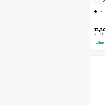
p
200
12,2
s DPH
Skla