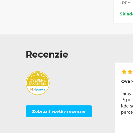
s DPH
Skla
Recenzie
Over
farby 
15 pe
kde sa
Zobraziť všetky recenzie
perce