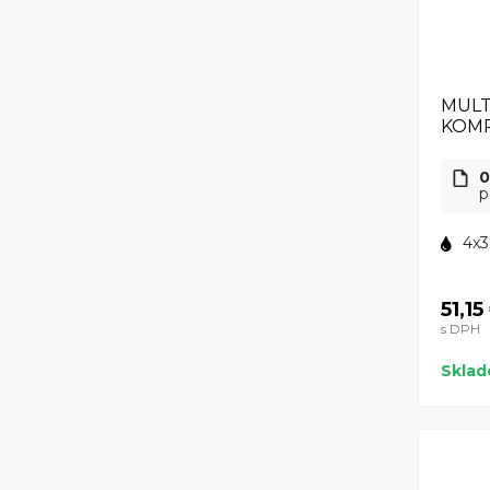
MULT
KOMP
0
p
4x3
51,15
s DPH
Skla