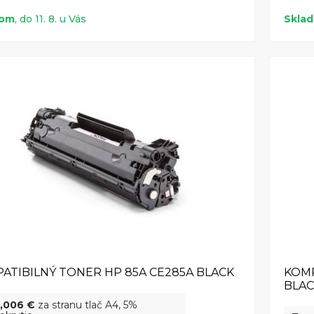
dom
, do 11. 8. u Vás
Skla
ATIBILNÝ TONER HP 85A CE285A BLACK
KOMP
BLA
,006 €
za stranu tlač A4, 5%