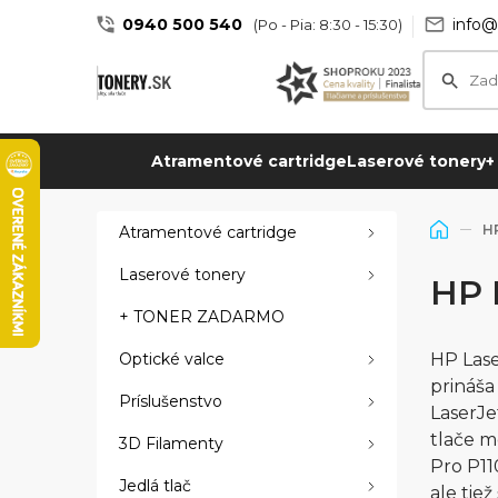
0940 500 540
info@
(Po - Pia: 8:30 - 15:30)
Atramentové cartridge
Laserové tonery
+
HP
Atramentové cartridge
Laserové tonery
HP 
+ TONER ZADARMO
Optické valce
HP Lase
prináša
Príslušenstvo
LaserJe
tlače m
3D Filamenty
Pro P11
Jedlá tlač
ale tie