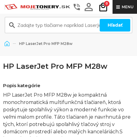
0
MENU
Hľadať
HP LaserJet Pro MFP M28w
HP LaserJet Pro MFP M28w
Popis kategórie
HP LaserJet Pro MFP M28w je kompaktná
monochromatická multifunkčná tlačiareň, ktorá
poskytuje spoľahlivý výkon a moderné funkcie vo
veľmi malom profile. Táto tlačiareň je navrhnutá pre
tých, ktorí potrebujú spoľahlivý tlačový stroj v
domácom prostredí alebo malých kanceláriách.S