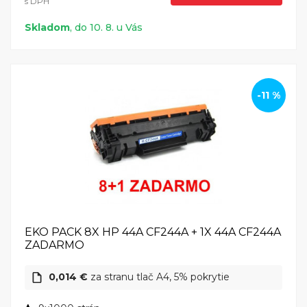
s DPH
Skladom
, do 10. 8. u Vás
-11 %
EKO PACK 8X HP 44A CF244A + 1X 44A CF244A
ZADARMO
0,014 €
za stranu tlač A4, 5% pokrytie