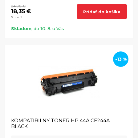
24,90 €
18,35 €
Pridať do košíka
s DPH
Skladom
, do 10. 8. u Vás
-13 %
KOMPATIBILNÝ TONER HP 44A CF244A
BLACK