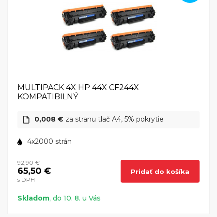
MULTIPACK 4X HP 44X CF244X
KOMPATIBILNÝ
0,008 €
za stranu tlač A4, 5% pokrytie
4x2000 strán
92,90 €
65,50 €
Pridať do košíka
s DPH
Skladom
, do 10. 8. u Vás