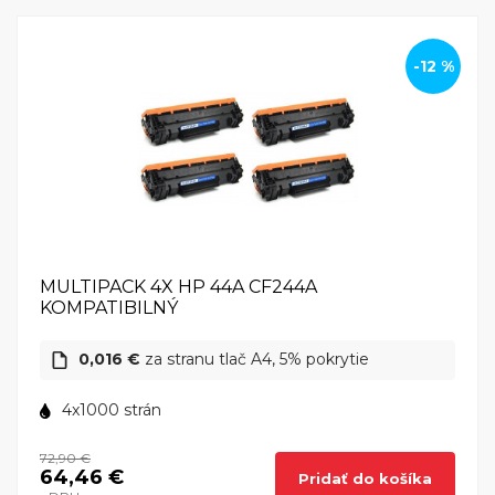
-12 %
MULTIPACK 4X HP 44A CF244A
KOMPATIBILNÝ
0,016 €
za stranu tlač A4, 5% pokrytie
4x1000 strán
72,90 €
64,46 €
Pridať do košíka