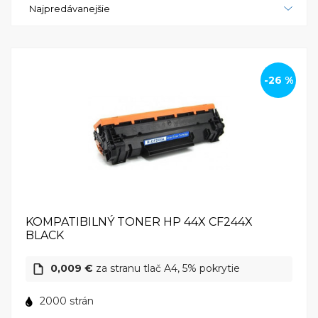
Najpredávanejšie
s rôznymi nastaveniami a úlohami.Celkovo je HP
LaserJet Pro MFP M28w spoľahlivou a cenovo
dostupnou monochromatickou multifunkčnou
tlačiarňou, ktorá poskytuje moderné riešenia pre
každodenné tlačové potreby. HP LaserJet Pro MFP
-26 %
M28w - váš spoľahlivý partner pre efektívnu tlač a
skenovanie v domácom alebo kancelárskom
prostredí.
KOMPATIBILNÝ TONER HP 44X CF244X
BLACK
0,009 €
za stranu tlač A4, 5% pokrytie
2000 strán