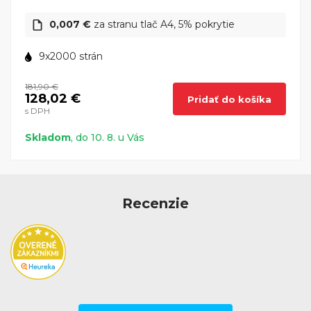
0,007 €
za stranu tlač A4, 5% pokrytie
9x2000 strán
181,90 €
128,02 €
Pridať do košíka
s DPH
Skladom
, do 10. 8. u Vás
Recenzie