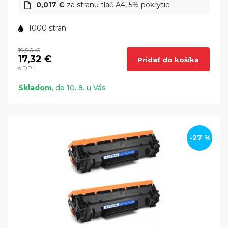
0,017 €
za stranu tlač A4, 5% pokrytie
1000 strán
19,90 €
17,32 €
Pridať do košíka
s DPH
Skladom
, do 10. 8. u Vás
-27 %