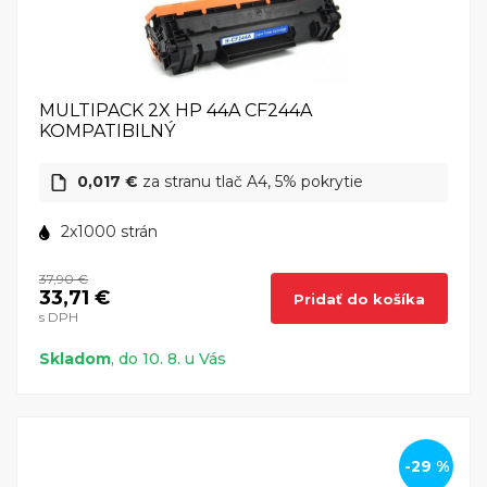
MULTIPACK 2X HP 44A CF244A
KOMPATIBILNÝ
0,017 €
za stranu tlač A4, 5% pokrytie
2x1000 strán
37,90 €
33,71 €
Pridať do košíka
s DPH
Skladom
, do 10. 8. u Vás
-29 %