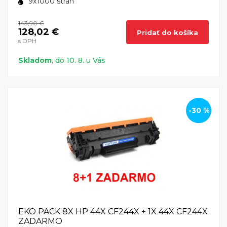
9x1000 strán
143,90 €
128,02 €
Pridať do košíka
s DPH
Skladom
, do 10. 8. u Vás
-30 %
EKO PACK 8X HP 44X CF244X + 1X 44X CF244X
ZADARMO