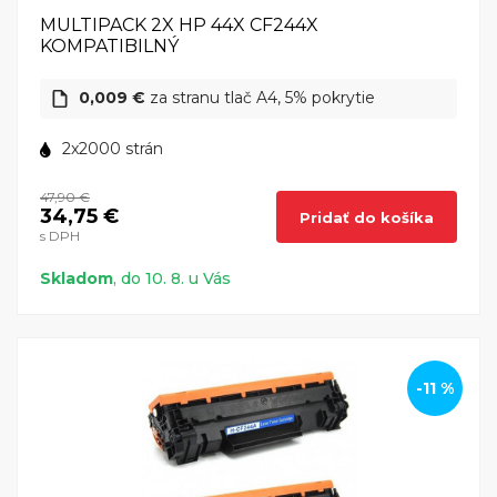
MULTIPACK 2X HP 44X CF244X
KOMPATIBILNÝ
0,009 €
za stranu tlač A4, 5% pokrytie
2x2000 strán
47,90 €
34,75 €
Pridať do košíka
s DPH
Skladom
, do 10. 8. u Vás
-11 %