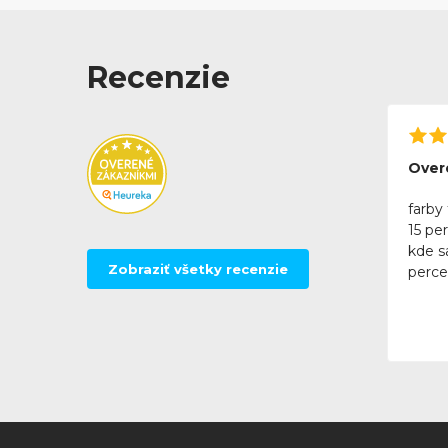
Recenzie
Over
farby 
15 pe
kde sa
Zobraziť všetky recenzie
perce