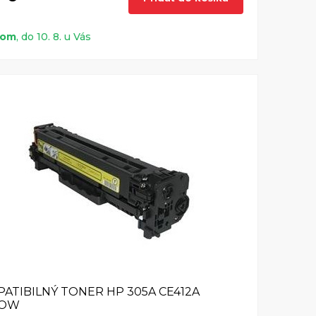
dom
, do 10. 8. u Vás
ATIBILNÝ TONER HP 305A CE412A
LOW