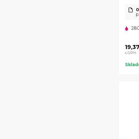
0
p
280
19,3
s DPH
Skla