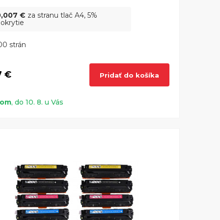
0,007 €
za stranu tlač A4, 5%
okrytie
0 strán
7 €
Pridať do košíka
dom
, do 10. 8. u Vás