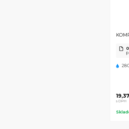
KOMP
0
p
280
19,3
s DPH
Skla