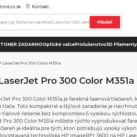
tonezo.sk
Kontakt
Hľadať
 TONER ZADARMO
Optické valce
Príslušenstvo
3D Filamenty
 LaserJet Pro 300 Color M351a
LaserJet Pro 300 Color M351a
rJet Pro 300 Color M351a je farebná laserová tlačiareň,
u tlače. Toto kompaktné a štýlové zariadenie je navrhnuté
 tlačové riešenie bez kompromisov.S vysokou rýchlosťou
t Pro 300 Color M351a môžete rýchlo vyprodukovať far
ačiareň je ideálna pre tých, ktorí potrebujú vysoký výko
lov.Vstavaná technológia HP ImageREt 3600 na HP Lase