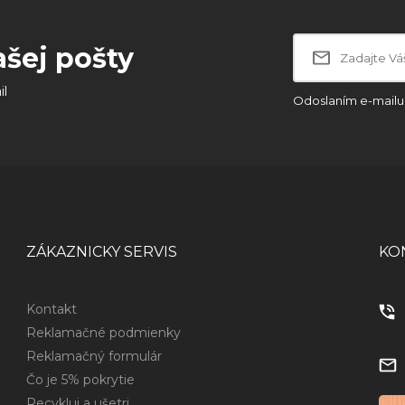
ašej pošty
il
Odoslaním e-mailu 
ZÁKAZNICKY SERVIS
KO
Kontakt
Reklamačné podmienky
Reklamačný formulár
Čo je 5% pokrytie
Recykluj a ušetri