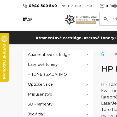
0940 500 540
info@
(Po - Pia: 8:30 - 15:30)
Atramentové cartridge
Laserové tonery
+
HP
Atramentové cartridge
Laserové tonery
HP 
+ TONER ZADARMO
Optické valce
HP Lase
kvalito
Príslušenstvo
farebné
LaserJe
3D Filamenty
Táto tl
Jedlá tlač
materiá