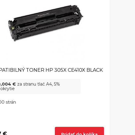
ATIBILNÝ TONER HP 305X CE410X BLACK
0,004 €
za stranu tlač A4, 5%
okrytie
0 strán
7 €
Pridať do košíka