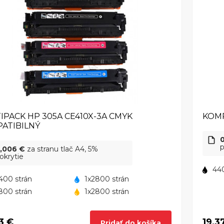
IPACK HP 305A CE410X-3A CMYK
KOMP
ATIBILNÝ
p
,006 €
za stranu tlač A4, 5%
okrytie
440
400 strán
1x2800 strán
800 strán
1x2800 strán
3 €
19,3
Pridať do košíka