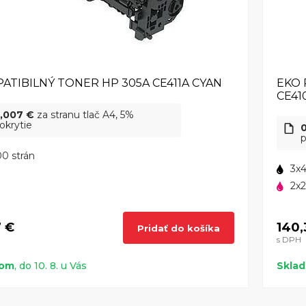
ATIBILNÝ TONER HP 305A CE411A CYAN
EKO 
CE41
,007 €
za stranu tlač A4, 5%
okrytie
p
0 strán
3x4
2x2
7 €
140,
Pridať do košíka
s DPH
dom
, do 10. 8. u Vás
Skla