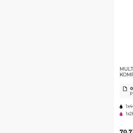
MULT
KOMP
0
p
1x4
1x2
70,7