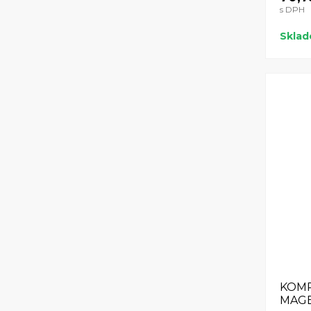
s DPH
Skla
KOMP
MAG