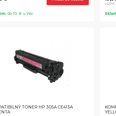
s DPH
dom
, do 10. 8. u Vás
Skla
ATIBILNÝ TONER HP 305A CE413A
KOMP
ENTA
YEL