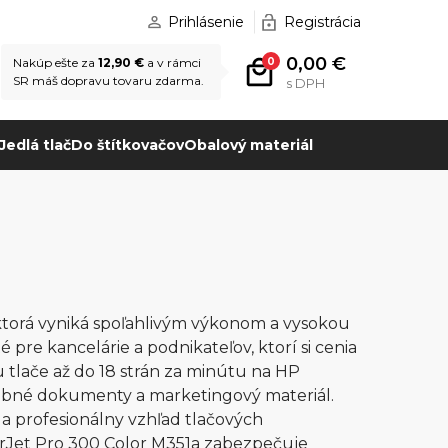
Prihlásenie
Registrácia
0,00 €
0
Nakúp ešte za
12,90 €
a v rámci
SR máš dopravu tovaru zdarma.
s DPH
Jedlá tlač
Do štítkovačov
Obalový materiál
 ktorá vyniká spoľahlivým výkonom a vysokou
 pre kancelárie a podnikateľov, ktorí si cenia
 tlače až do 18 strán za minútu na HP
ebné dokumenty a marketingový materiál.
n a profesionálny vzhľad tlačových
rJet Pro 300 Color M351a zabezpečuje