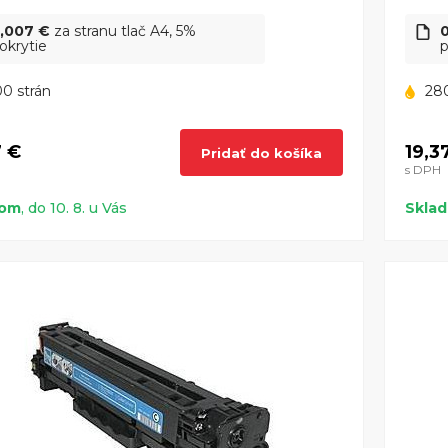
,007 €
za stranu tlač A4, 5%
okrytie
p
0 strán
280
7 €
19,3
Pridať do košíka
s DPH
dom
, do 10. 8. u Vás
Skla