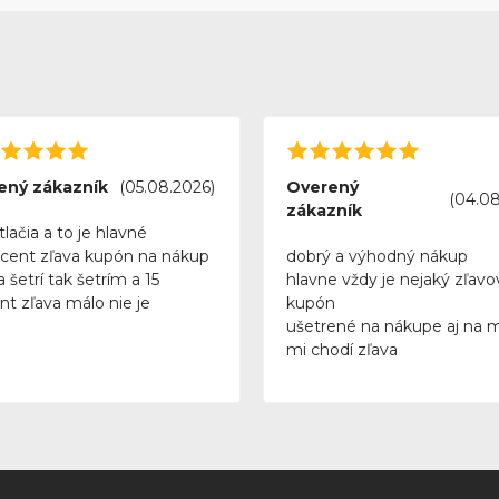
ený zákazník
(05.08.2026)
Overený
(04.08
zákazník
tlačia a to je hlavné
rcent zľava kupón na nákup
dobrý a výhodný nákup
 šetrí tak šetrím a 15
hlavne vždy je nejaký zľavo
nt zľava málo nie je
kupón
ušetrené na nákupe aj na 
mi chodí zľava