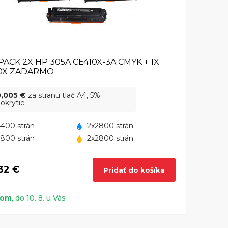
PACK 2X HP 305A CE410X-3A CMYK + 1X
0X ZADARMO
0,005 €
za stranu tlač A4, 5%
okrytie
400 strán
2x2800 strán
800 strán
2x2800 strán
32 €
Pridať do košíka
dom
, do 10. 8. u Vás