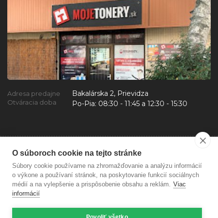
Bakalárska 2, Prievidza
Adresa predajne
Otváracia doba
Po-Pia:
08:30 - 11:45 a 12:30 - 15:30
O súboroch cookie na tejto stránke
Súbory cookie používame na zhromažďovanie a analýzu informácií
o výkone a používaní stránok, na poskytovanie funkcií sociálnych
médií a na vylepšenie a prispôsobenie obsahu a reklám.
Viac
informácií
Povoliť všetko