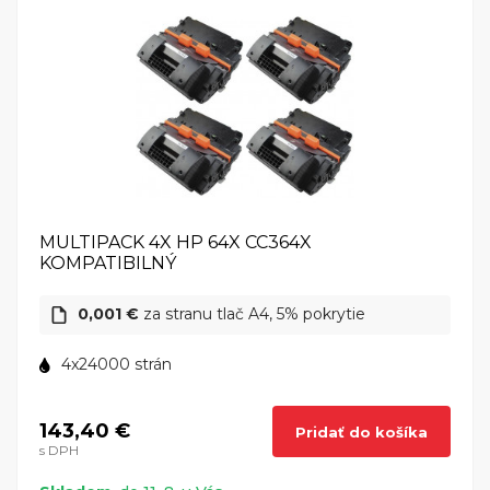
MULTIPACK 4X HP 64X CC364X
KOMPATIBILNÝ
0,001 €
za stranu tlač A4, 5% pokrytie
4x24000 strán
143,40 €
Pridať do košíka
s DPH