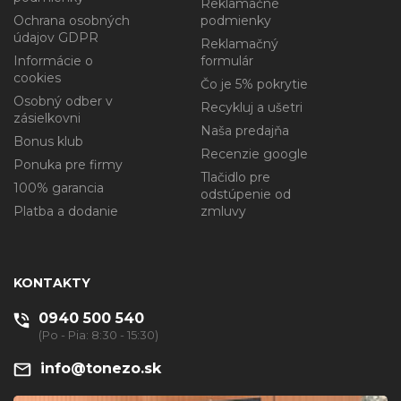
Reklamačné
Ochrana osobných
podmienky
údajov GDPR
Reklamačný
Informácie o
formulár
cookies
Čo je 5% pokrytie
Osobný odber v
Recykluj a ušetri
zásielkovni
Naša predajňa
Bonus klub
Recenzie google
Ponuka pre firmy
Tlačidlo pre
100% garancia
odstúpenie od
Platba a dodanie
zmluvy
KONTAKTY
0940 500 540
(Po - Pia: 8:30 - 15:30)
info@tonezo.sk