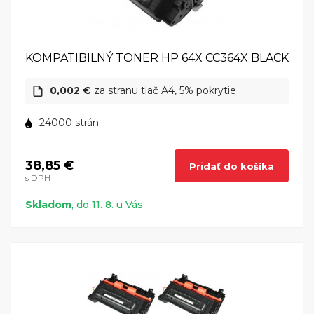
KOMPATIBILNÝ TONER HP 64X CC364X BLACK
0,002 €
za stranu tlač A4, 5% pokrytie
24000 strán
38,85 €
Pridať do košíka
s DPH
Skladom
, do 11. 8. u Vás