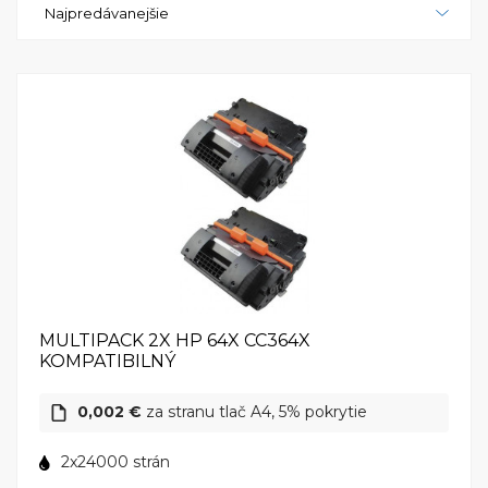
Najpredávanejšie
efektívnosť a nízke náklady na prevádzku, čo ju robí
vynikajúcou voľbou pre podnikové prostredie, kde je
kladený dôraz na vysoký výkon a spoľahlivosť tlače. S
touto tlačiarňou môžete mať istotu, že vaše tlačové
potreby budú spoľahlivo a efektívne uspokojené.
MULTIPACK 2X HP 64X CC364X
KOMPATIBILNÝ
0,002 €
za stranu tlač A4, 5% pokrytie
2x24000 strán