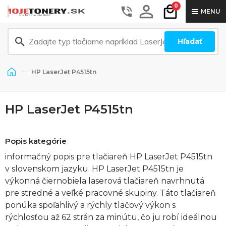
0
MENU
Hľadať
HP LaserJet P4515tn
HP LaserJet P4515tn
Popis kategórie
informačný popis pre tlačiareň HP LaserJet P4515tn
v slovenskom jazyku. HP LaserJet P4515tn je
výkonná čiernobiela laserová tlačiareň navrhnutá
pre stredné a veľké pracovné skupiny. Táto tlačiareň
ponúka spoľahlivý a rýchly tlačový výkon s
rýchlosťou až 62 strán za minútu, čo ju robí ideálnou