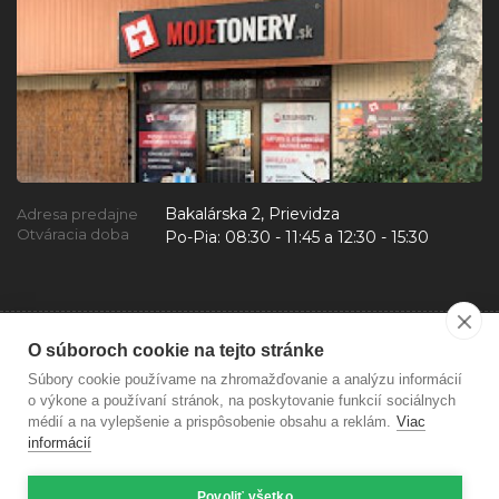
Bakalárska 2, Prievidza
Adresa predajne
Otváracia doba
Po-Pia:
08:30 - 11:45 a 12:30 - 15:30
O súboroch cookie na tejto stránke
Súbory cookie používame na zhromažďovanie a analýzu informácií
o výkone a používaní stránok, na poskytovanie funkcií sociálnych
médií a na vylepšenie a prispôsobenie obsahu a reklám.
Viac
informácií
Povoliť všetko