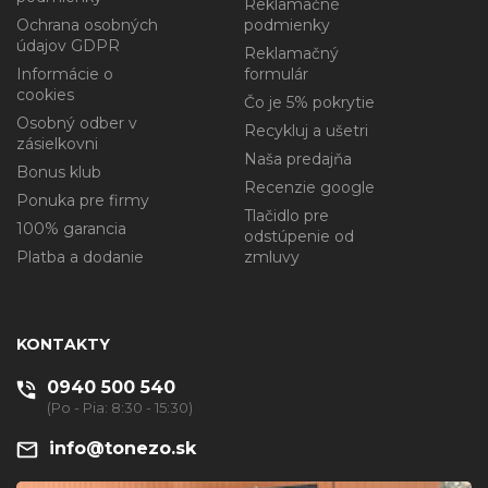
Reklamačné
Ochrana osobných
podmienky
údajov GDPR
Reklamačný
Informácie o
formulár
cookies
Čo je 5% pokrytie
Osobný odber v
Recykluj a ušetri
zásielkovni
Naša predajňa
Bonus klub
Recenzie google
Ponuka pre firmy
Tlačidlo pre
100% garancia
odstúpenie od
Platba a dodanie
zmluvy
KONTAKTY
0940 500 540
(Po - Pia: 8:30 - 15:30)
info@tonezo.sk