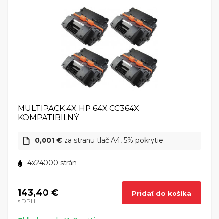
MULTIPACK 4X HP 64X CC364X
KOMPATIBILNÝ
0,001 €
za stranu tlač A4, 5% pokrytie
4x24000 strán
143,40 €
Pridať do košíka
s DPH