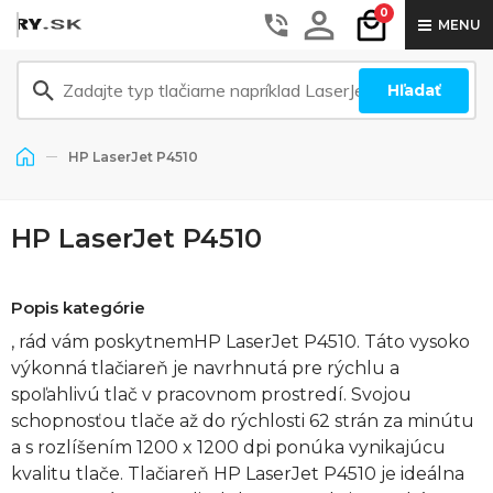
0
MENU
Hľadať
HP LaserJet P4510
HP LaserJet P4510
Popis kategórie
, rád vám poskytnemHP LaserJet P4510. Táto vysoko
výkonná tlačiareň je navrhnutá pre rýchlu a
spoľahlivú tlač v pracovnom prostredí. Svojou
schopnosťou tlače až do rýchlosti 62 strán za minútu
a s rozlíšením 1200 x 1200 dpi ponúka vynikajúcu
kvalitu tlače. Tlačiareň HP LaserJet P4510 je ideálna