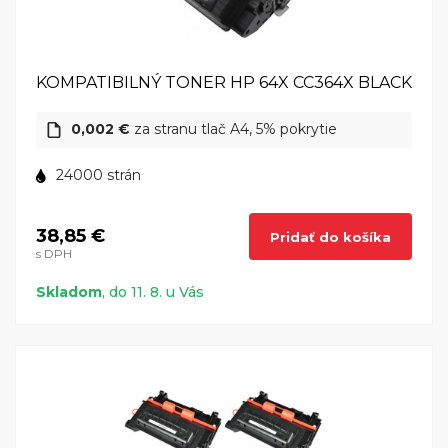
KOMPATIBILNÝ TONER HP 64X CC364X BLACK
0,002 €
za stranu tlač A4, 5% pokrytie
24000 strán
38,85 €
Pridať do košíka
s DPH
Skladom
, do 11. 8. u Vás