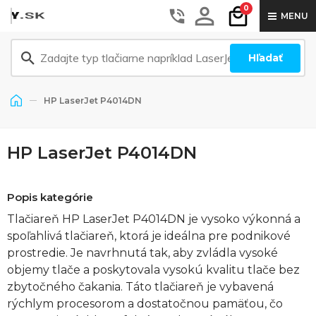
0
MENU
Hľadať
HP LaserJet P4014DN
HP LaserJet P4014DN
Popis kategórie
Tlačiareň HP LaserJet P4014DN je vysoko výkonná a
spoľahlivá tlačiareň, ktorá je ideálna pre podnikové
prostredie. Je navrhnutá tak, aby zvládla vysoké
objemy tlače a poskytovala vysokú kvalitu tlače bez
zbytočného čakania. Táto tlačiareň je vybavená
rýchlym procesorom a dostatočnou pamäťou, čo