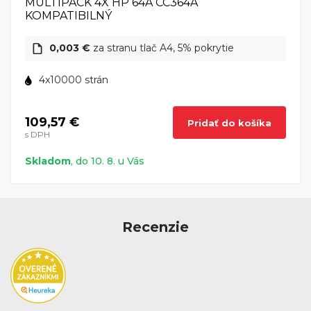
MULTIPACK 4X HP 64A CC364A
KOMPATIBILNÝ
0,003 €
za stranu tlač A4, 5% pokrytie
4x10000 strán
109,57 €
Pridať do košíka
s DPH
Skladom
, do 10. 8. u Vás
Recenzie