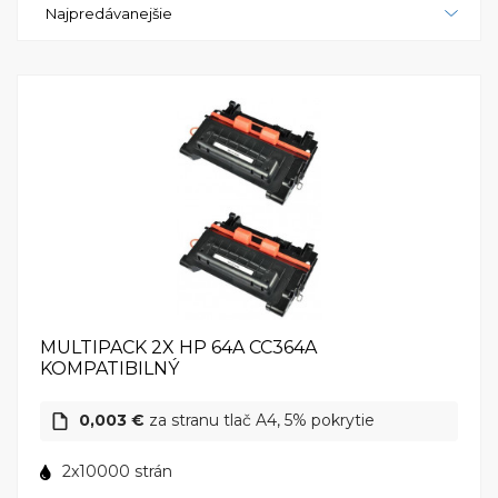
Najpredávanejšie
a veľkým objemom práce. Vzhľadom na vysokú
kvalitu tlače, rýchlosť a spoľahlivosť, HP LaserJet
P4014DN je ideálnou voľbou pre podnikové
prostredie, ktoré potrebuje výkonnú a efektívnu
tlačiareň. Jeho spoľahlivosť a výkon ho robia skvelou
voľbou pre každého, kto potrebuje vysoko kvalitnú
tlač bez zbytočného čakania.
MULTIPACK 2X HP 64A CC364A
KOMPATIBILNÝ
0,003 €
za stranu tlač A4, 5% pokrytie
2x10000 strán