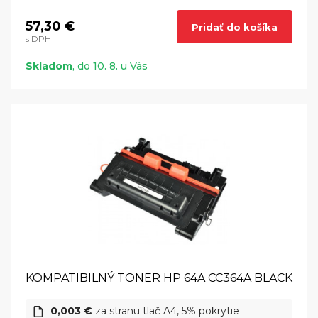
57,30 €
Pridať do košíka
s DPH
Skladom
, do 10. 8. u Vás
KOMPATIBILNÝ TONER HP 64A CC364A BLACK
0,003 €
za stranu tlač A4, 5% pokrytie