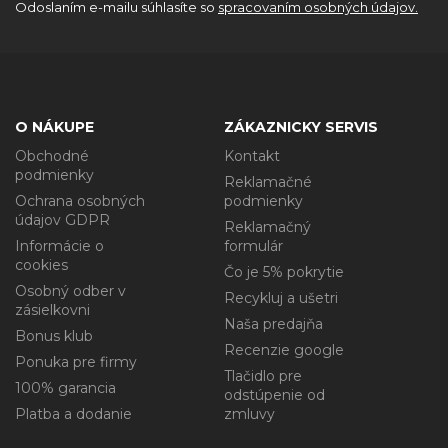
Odoslaním e-mailu súhlasíte so
spracovaním osobných údajov.
O NÁKUPE
ZÁKAZNICKY SERVIS
Obchodné
Kontakt
podmienky
Reklamačné
Ochrana osobných
podmienky
údajov GDPR
Reklamačný
Informácie o
formulár
cookies
Čo je 5% pokrytie
Osobný odber v
Recykluj a ušetri
zásielkovni
Naša predajňa
Bonus klub
Recenzie google
Ponuka pre firmy
Tlačidlo pre
100% garancia
odstúpenie od
Platba a dodanie
zmluvy